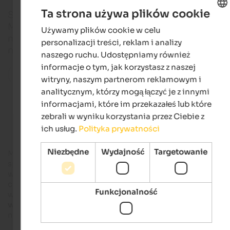
Ta strona używa plików cookie
Słońce, winorośl i kultura: te trzy rzeczy sprawiają, 
Montagna na południu Południowego Tyrolu jest
Używamy plików cookie w celu
ENGLISH
małym, ale pięknym ośrodkiem wakacyjnym, który
personalizacji treści, reklam i analizy
POLISH
nigdy nie przestaje zaskakiwać.
naszego ruchu. Udostępniamy również
informacje o tym, jak korzystasz z naszej
Wszystkie miejsca w regionie
witryny, naszym partnerom reklamowym i
analitycznym, którzy mogą łączyć je z innymi
informacjami, które im przekazałeś lub które
Accommodations in Montan
zebrali w wyniku korzystania przez Ciebie z
ich usług.
Polityka prywatności
Niezbędne
Wydajność
Targetowanie
Montagna położona jest na wysokości 497 m n.p.m. na
spokojnym,
skąpanym w słońcu zboczu
nad
Orą
, z pięknym
widokiem na nizinę Bolzano. Okoliczny krajobraz
charakteryzuje się bujną przyrodą i winnicami, z sadami na
Funkcjonalność
wyższych wysokościach. Gmina, która obejmuje również
wioski
Pinzon, Kalditsch, Kaltenbrunn, Glen i Gschnon, liczy
nieco ponad 1600 mieszkańców.