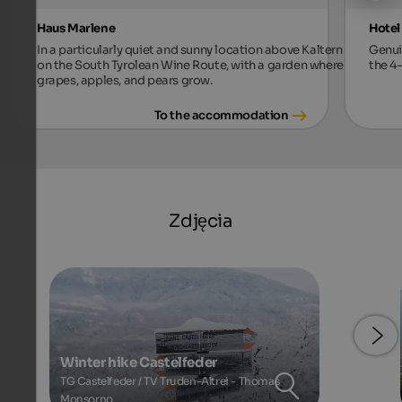
Haus Marlene
Hotel
In a particularly quiet and sunny location above Kaltern
Genui
on the South Tyrolean Wine Route, with a garden where
the 4
grapes, apples, and pears grow.
To the accommodation
Zdjęcia
Winter hike Castelfeder
TG Castelfeder / TV Truden-Altrei - Thomas
Monsorno