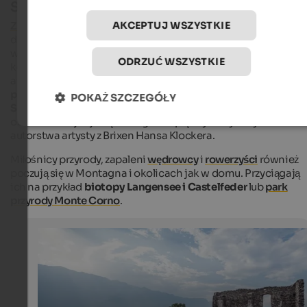
Stare zamki i wspaniała przyroda
AKCEPTUJ WSZYSTKIE
Zamek Enn
góruje nad spokojną wioską i można go zobaczyć
daleka, choć nie jest otwarty na wycieczki. Z jednym
wyjątkiem: raz w lecie zespół muzyczny z Montagna daje
ODRZUĆ WSZYSTKIE
koncert na dziedzińcu zamku. Wspaniały zamek nie jest jedyn
atrakcją w okolicy: ruiny
Castelfeder
, majestatyczny
kościół
parafialny Mont
agna z XII-wieczną dzwonnicą i
kościół św.
POKAŻ SZCZEGÓŁY
Szczepana
w Pinzon są również warte odwiedzenia. W tym
ostatnim znajduje się szczególnie piękny skrzydlaty ołtarz
autorstwa artysty z Brixen Hansa Klockera.
Miłośnicy przyrody, zapaleni
wędrowcy
i
rowerzyści
również
poczują się w Montagna i okolicach jak w domu. Przyciągają
ich na przykład
biotopy Langensee i Castelfeder
lub
park
przyrody Monte Corno
.
Castle ruin Castelfeder
The hill between Montan and Auer is a famous destinati
excursions.
Ferienregion Castelfeder - Luca Dal Gesso