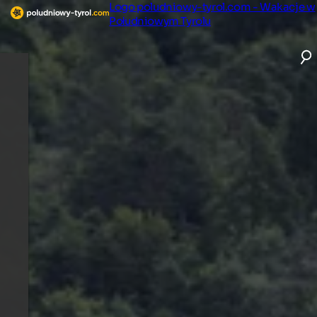
Logo poludniowy-tyrol.com - Wakacje w
Południowym Tyrolu