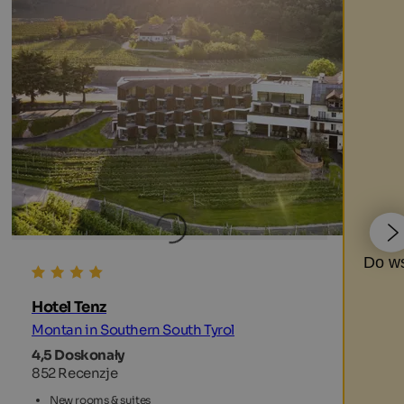
Do ws
Hotel Tenz
Montan in Southern South Tyrol
4,5 Doskonały
852 Recenzje
New rooms & suites