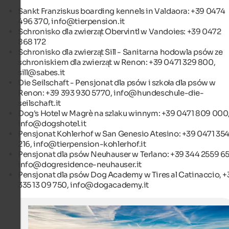
Sankt Franziskus boarding kennels in Valdaora: +39 0474
496 370, info@tierpension.it
Schronisko dla zwierząt Obervintl w Vandoies: +39 0472
868 172
Schronisko dla zwierząt Sill - Sanitarna hodowla psów ze
schroniskiem dla zwierząt w Renon: +39 0471 329 800,
sill@sabes.it
Die Seilschaft - Pensjonat dla psów i szkoła dla psów w
Renon: +39 393 930 5770, info@hundeschule-die-
seilschaft.it
Dog's Hotel w Magrè na szlaku winnym: +39 0471 809 000
info@dogshotel.it
Pensjonat Kohlerhof w San Genesio Atesino: +39 0471 35
216, info@tierpension-kohlerhof.it
Pensjonat dla psów Neuhauser w Terlano: +39 344 2559 65
info@dogresidence-neuhauser.it
Pensjonat dla psów Dog Academy w Tires al Catinaccio, +
335 13 09 750, info@dogacademy.it
Trekking with the dog
Trekking with the dog