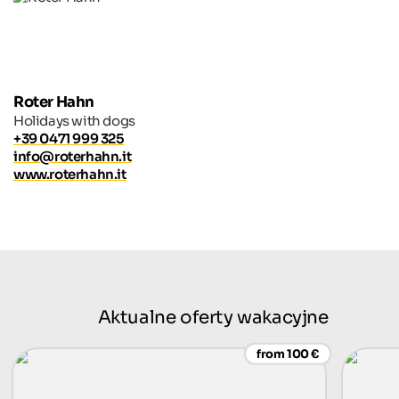
Roter Hahn
Holidays with dogs
+39 0471 999 325
info@roterhahn.it
www.roterhahn.it
Aktualne oferty wakacyjne
from 100 €