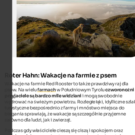
Pixabay
Roter Hahn: Wakacje na farmie z psem
Wakacje na farmie Red Rooster to także prawdziwy raj dla
psów. Na wielu
farmach
w Południowym Tyrolu
czworonożni
przyjaciele są bardzo mile widziani
i mogą swobodnie
wędrować na świeżym powietrzu. Rozległe łąki, idylliczne szla
turystyczne bezpośrednio z farmy i mnóstwo miejsca do
biegania sprawiają, że wakacje są szczególnie przyjemne
zarówno dla ludzi, jak i zwierząt.
Podczas gdy właściciele cieszą się ciszą i spokojem oraz