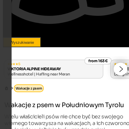
Wyszukiwanie
from 163 €
s
VIKTORIA ALPINE HIDEAWAY
WINKLER
Wellnesshotel | Hafling near Meran
Design h
Wakacje z psem
Wakacje z psem w Południowym Tyrolu
Wielu właścicieli psów nie chce być bez swojego
wiernego towarzysza na wakacjach, a ich czworono