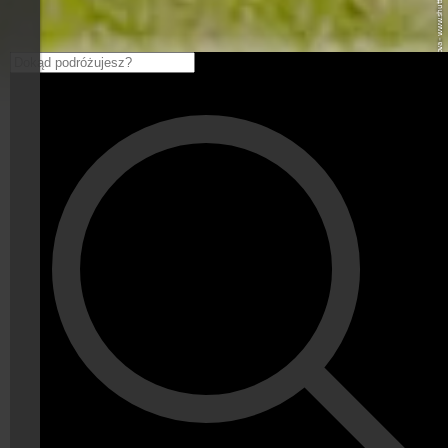
© Ksenia Raykova - www.shutterstock.com