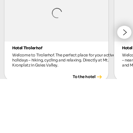
Hotel Tirolerhof
Hotel
Welcome to Tirolerhof. The perfect place for your active
Welco
holidays – hiking, cycling and relaxing. Directly at Mt.
– near
Kronplatz in Gsies Valley.
and M
To the hotel
Zdjęcia