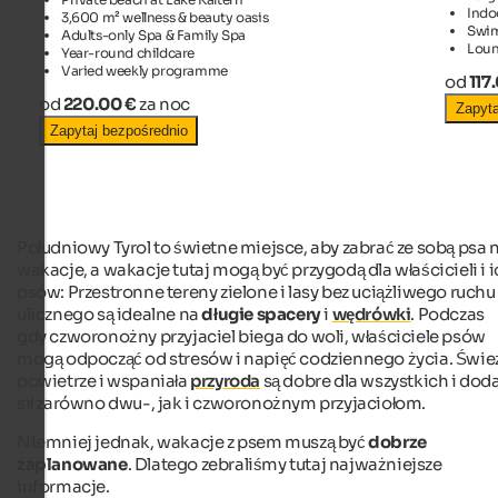
Indo
3,600 m² wellness & beauty oasis
Swi
Adults-only Spa & Family Spa
Loun
Year-round childcare
Varied weekly programme
od
117
od
220.00 €
za noc
Zapyta
Zapytaj bezpośrednio
Południowy Tyrol to świetne miejsce, aby zabrać ze sobą psa 
wakacje, a wakacje tutaj mogą być przygodą dla właścicieli i 
psów: Przestronne tereny zielone i lasy bez uciążliwego ruchu
ulicznego są idealne na
długie spacery
i
wędrówki
. Podczas
gdy czworonożny przyjaciel biega do woli, właściciele psów
mogą odpocząć od stresów i napięć codziennego życia. Świe
powietrze i wspaniała
przyroda
są dobre dla wszystkich i dod
sił zarówno dwu-, jak i czworonożnym przyjaciołom.
Niemniej jednak, wakacje z psem muszą być
dobrze
zaplanowane
. Dlatego zebraliśmy tutaj najważniejsze
informacje.