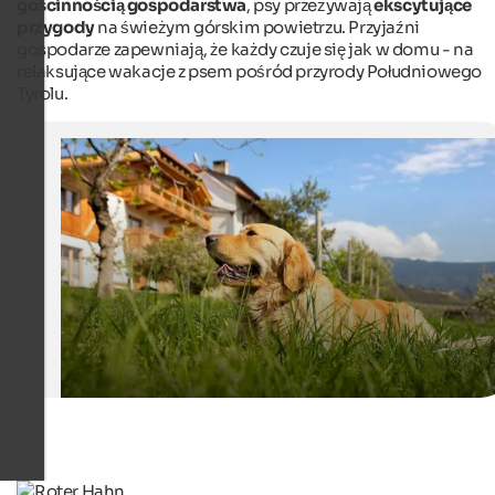
gościnnością gospodarstwa
, psy przeżywają
ekscytujące
przygody
na świeżym górskim powietrzu. Przyjaźni
gospodarze zapewniają, że każdy czuje się jak w domu - na
relaksujące wakacje z psem pośród przyrody Południowego
Tyrolu.
Holidays with dogs - Red Rooster
Dogs a welcome guests on many farms.
SBB/Roter Hahn