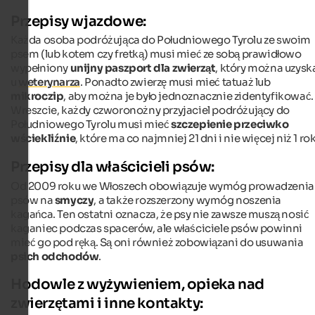
Przepisy wjazdowe:
Każda osoba podróżująca do Południowego Tyrolu ze swoim
psem (lub kotem czy fretką) musi mieć ze sobą prawidłowo
wypełniony
unijny paszport dla zwierząt
, który można uzysk
u
weterynarza
. Ponadto zwierzę musi mieć tatuaż lub
mikroczip
, aby można je było jednoznacznie zidentyfikować.
Wreszcie, każdy czworonożny przyjaciel podróżujący do
Południowego Tyrolu musi mieć
szczepienie przeciwko
wściekliźnie
, które ma co najmniej 21 dni i nie więcej niż 1 rok
Przepisy dla właścicieli psów:
Od 2009 roku we Włoszech obowiązuje wymóg prowadzenia
psów na
smyczy
, a także rozszerzony wymóg noszenia
kagańca. Ten ostatni oznacza, że psy nie zawsze muszą nosić
kaganiec podczas spacerów, ale właściciele psów powinni
mieć go pod ręką. Są oni również zobowiązani do usuwania
psich odchodów
.
Hodowle z wyżywieniem, opieka nad
zwierzętami i inne kontakty: