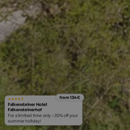
from 134 €
s
Falkensteiner Hotel
Falkensteinerhof
For a limited time only – 20% off your
summer holiday!