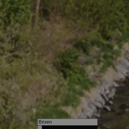
Haus am Turm
Panoramic terrace, courtesy b
excellent restaurant & wine ba