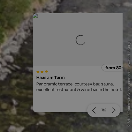
© Brixen Tourismus Genossenschaft - www.brixen.org
from 80 €
from 129
Naturhotel Rainer
ar, sauna,
The idyllic Jaufental valley - the ideal
r in the hotel.
starting point for hikes in the beautiful
natural landscape.
2/6