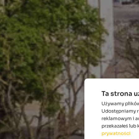
Ta strona 
Używamy plików c
Udostępniamy ró
reklamowym i an
przekazałeś lub 
prywatności