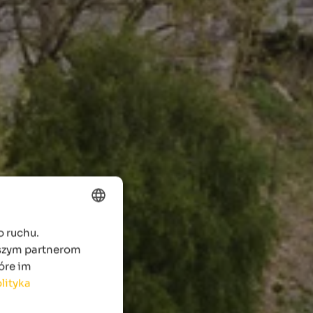
o ruchu.
ENGLISH
aszym partnerom
POLISH
óre im
lityka