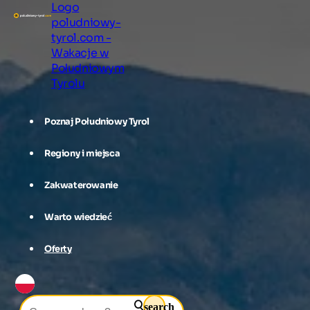
Logo
poludniowy-
tyrol.com -
Wakacje w
Południowym
Tyrolu
Poznaj Południowy Tyrol
Regiony i miejsca
Zakwaterowanie
Warto wiedzieć
Oferty
search