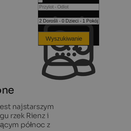
Wyszukiwanie
one
jest najstarszym
gu rzek Rienz i
zącym północ z