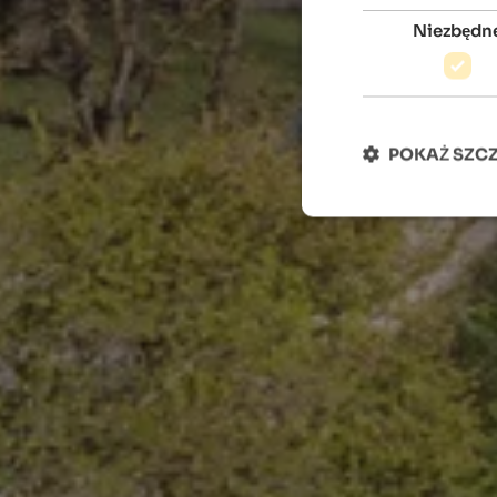
Niezbędn
POKAŻ SZC