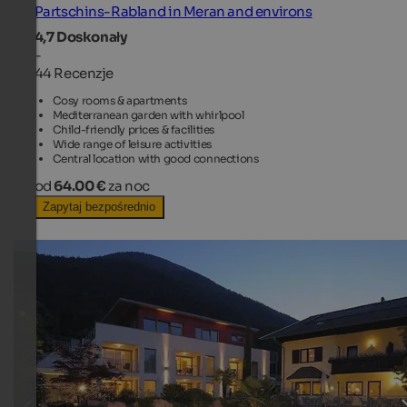
Partschins-Rabland in Meran and environs
4,7
Doskonały
-
44 Recenzje
Cosy rooms & apartments
Mediterranean garden with whirlpool
Child-friendly prices & facilities
Wide range of leisure activities
Central location with good connections
od
64.00 €
za noc
Zapytaj bezpośrednio