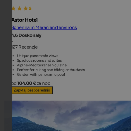
Astor Hotel
Schenna in Meran and environs
4,6
Doskonały
-
127 Recenzje
Unique panoramic views
Spacious rooms and suites
Alpine-Mediterranean cuisine
Perfect for hiking and biking enthusiasts
Garden with panoramic pool
od
104.00 €
za noc
Zapytaj bezpośrednio