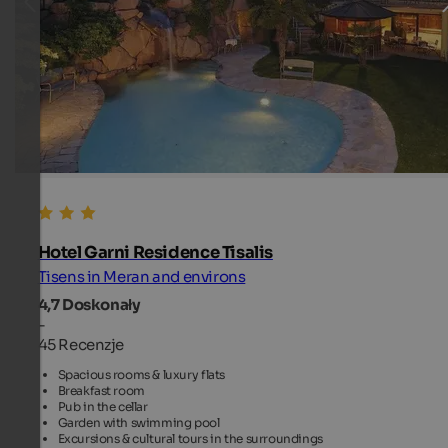
Hotel Garni Residence Tisalis
Tisens in Meran and environs
4,7
Doskonały
-
45 Recenzje
Spacious rooms & luxury flats
Breakfast room
Pub in the cellar
Garden with swimming pool
Excursions & cultural tours in the surroundings