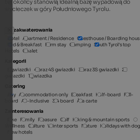
tej okolicy stanowią idealną bazę wypadową do
wycieczek w góry Południowego Tyrolu.
Typ zakwaterowania
Hotel
Apartment / Residence
Guesthouse / Boarding hous
Bed & Breakfast
Farm stay
Camping
South Tyrol's top
Hotels
Chalet
Kategorii
5 gwiazdki
4 oraz 4S gwiazdki
3 oraz 3S gwiazdki
2
gwiazdki
1 gwiazdka
Catering
Any
Accommodation only
Breakfast
Half-board
Full-
board
All-Inclusive
3/4 board
À la carte
Zainteresowania
Bike
Family
Pleasure
Golf
Hiking & mountain sports
Wellness
Culture
Winter sports
Nature
Holidays with do
New hotels