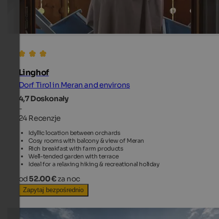
Linghof
Dorf Tirol in Meran and environs
4,7
Doskonały
-
24 Recenzje
Idyllic location between orchards
Cosy rooms with balcony & view of Meran
Rich breakfast with farm products
Well-tended garden with terrace
Ideal for a relaxing hiking & recreational holiday
od
52.00 €
za noc
Zapytaj bezpośrednio