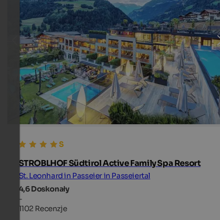
STROBLHOF Südtirol Active Family Spa Resort
St. Leonhard in Passeier in Passeiertal
4,6
Doskonały
-
1102 Recenzje