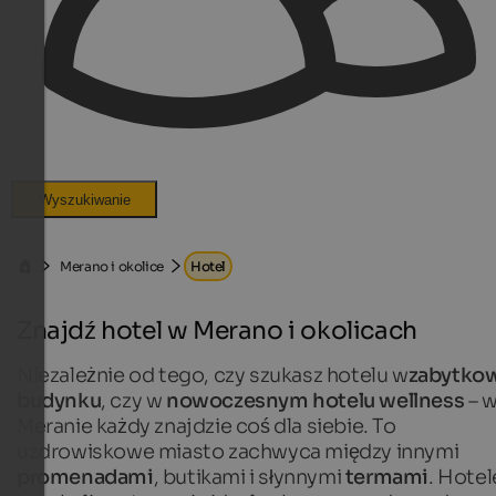
Wyszukiwanie
Merano i okolice
Hotel
Znajdź hotel w Merano i okolicach
Niezależnie od tego, czy szukasz hotelu w
zabytko
budynku
, czy w
nowoczesnym hotelu wellness
– 
Meranie każdy znajdzie coś dla siebie. To
uzdrowiskowe miasto zachwyca między innymi
promenadami
, butikami i słynnymi
termami
. Hotel