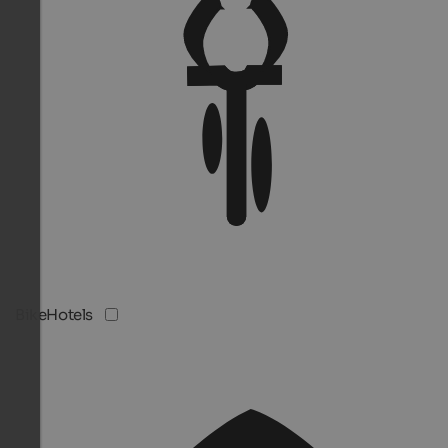
BikeHotels