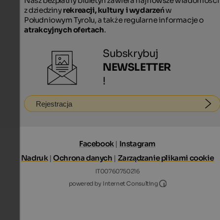
Nasz bezpłatny biuletyn zawiera najnowsze wiadomości
z dziedziny
rekreacji, kultury i wydarzeń
w
Południowym Tyrolu, a także regularne informacje o
atrakcyjnych ofertach
.
Subskrybuj
NEWSLETTER
!
Rejestracja
Facebook
|
Instagram
Nadruk
|
Ochrona danych
|
Zarządzanie plikami cookie
IT00760750216
Internet Consultin
powered by Internet Consulting