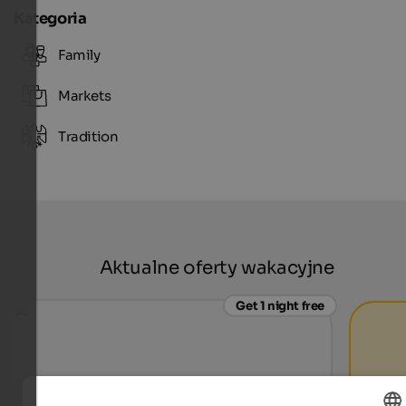
Kategoria
Family
Markets
Tradition
Aktualne oferty wakacyjne
Get 1 night free