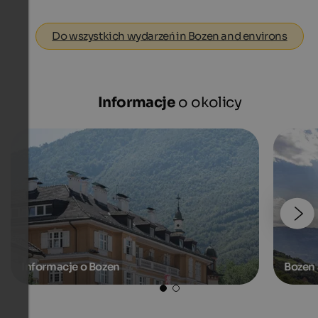
Do wszystkich wydarzeń in Bozen and environs
Informacje
o okolicy
Informacje o Bozen
Bozen 