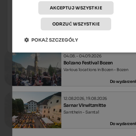
IDM Südtirol-Alto Adige/Alex Filz
AKCEPTUJ WSZYSTKIE
ODRZUĆ WSZYSTKIE
Wydarzenia
in Bozen and environs
POKAŻ SZCZEGÓŁY
04.08. - 04.09.2026
Bolzano Festival Bozen
Various locations in Bozen - Bozen
Do wydarzen
12.08.2026, 19.08.2026
Sarnar Virwitzmitte
Sarnthein - Sarntal
Do wydarzen