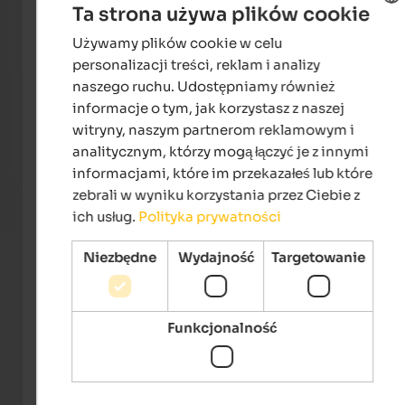
Ta strona używa plików cookie
Używamy plików cookie w celu
ENGLISH
personalizacji treści, reklam i analizy
POLISH
naszego ruchu. Udostępniamy również
Naturhotel Waldheim
informacje o tym, jak korzystasz z naszej
Hikes and wellness in Altrei! 7 nights at the price of 6.
Relaxation and tranquillity you expect from your
witryny, naszym partnerom reklamowym i
holiday.
analitycznym, którzy mogą łączyć je z innymi
informacjami, które im przekazałeś lub które
To the offer
zebrali w wyniku korzystania przez Ciebie z
ich usług.
Polityka prywatności
Niezbędne
Wydajność
Targetowanie
Funkcjonalność