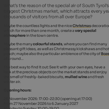
What’s the reason of the special air of South Tyrol’s
biggest Christmas market, which attracts every ye
thousands of visitors from all over Europe?
Maybe the countless lights and the nice
Christmas
decoratio
which for more than one month, create a
very special
atmosphere
in the town centre.
Maybe the many
colourful stands
, where you can find many
pleasant gift ideas, as well as Christmassy kickshaws and ho
punch; maybe also the particular ambience of the city of
Boz
all around…
The best way to find it out: See it with your own eyes, have a
look at the precious objects on the market stands and enjoy
the smell of freshly-baked biscuits,
mulled wine
and fresh
winter air.
Opening hours:
26 November 2026: 17:00-22:30 (opening at 17:00)
From 27 November 2026 to 6 January 2027
Monday to Sunday: 10:00-19:00