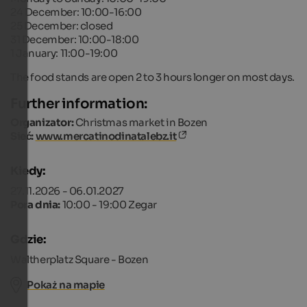
24 December: 10:00-16:00
25 December: closed
31 December: 10:00-18:00
1 January: 11:00-19:00
The food stands are open 2 to 3 hours longer on most days.
Further information:
Organizator:
Christmas market in Bozen
Sieć:
www.mercatinodinatalebz.it
Kiedy:
27.11.2026 - 06.01.2027
Pora dnia:
10:00 - 19:00 Zegar
Gdzie:
Waltherplatz Square - Bozen
Pokaż na mapie