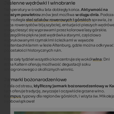
Jesienne wędrówki i winobranie
Temperatury w środku lata dobiegły końca.
Aktywność na
świeżym powietrzu
znów jest możliwa
w ciągu dnia
. Podcza
gdy rozległa
sieć szlaków rowerowych i górskich
sprawia, że
serca rowerzystów biją szybciej, entuzjaści pieszych wędrów
mogą cieszyć się wyprawami przez kolorowe lasy górskie.
Szczególnie piękna jest wędrówka starymi, częściowo
wybrukowanymi rzymskimi ścieżkami w wąwozie
Rastenbachklamm w lesie Altenburg, gdzie można odkrywać
pozostałości historycznych ruin.
Przez cały tydzień wszystko koncentruje się wokół
wina
: Dni
Wina Kaltern oferują możliwość degustacji soku
winogronowego z okolicznych winnic.
Jarmarki bożonarodzeniowe
Z dala od stresu,
idylliczny jarmark bożonarodzeniowy w Ka
tern oferuje tradycję, zwyczaje i oczywiście grzane wino.
Krampus
, typowy dla regionów górskich, i wizyta św. Mikołaj
są obowiązkowe!
Grape harvest