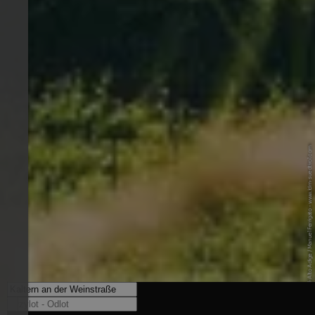
© IDM Südtirol-Alto Adige / Manuel Ferrigato - www.idm-suedtirol.com