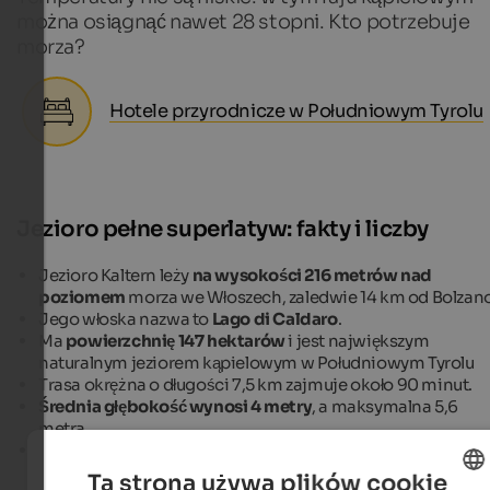
można osiągnąć nawet 28 stopni. Kto potrzebuje
morza?
Hotele przyrodnicze w Południowym Tyrolu
Jezioro pełne superlatyw: fakty i liczby
Jezioro Kaltern leży
na wysokości 216 metrów nad
poziomem
morza we Włoszech, zaledwie 14 km od Bolzano
Jego włoska nazwa to
Lago di Caldaro
.
Ma
powierzchnię 147 hektarów
i jest największym
naturalnym jeziorem kąpielowym w Południowym Tyrolu
Trasa okrężna o długości 7,5 km zajmuje około 90 minut.
Średnia głębokość wynosi 4 metry
, a maksymalna 5,6
metra.
Temperatura wody może osiągnąć nawet 28 stopni
. Sez
kąpielowy trwa od maja do września.
Ta strona używa plików cookie