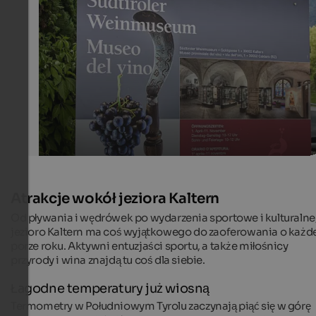
The Wine Museum in Kaltern lets visitors learn more ab
wine growing tradition in South Tyrol.
Internet Consulting - Fabian Auer
Atrakcje wokół jeziora Kaltern
Od pływania i wędrówek po wydarzenia sportowe i kulturalne
jezioro Kaltern ma coś wyjątkowego do zaoferowania o każd
porze roku. Aktywni entuzjaści sportu, a także miłośnicy
przyrody i wina znajdą tu coś dla siebie.
Łagodne temperatury już wiosną
Termometry w Południowym Tyrolu zaczynają piąć się w górę