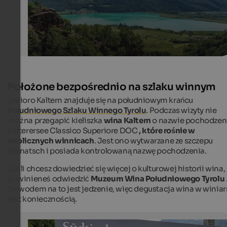
Położone bezpośrednio na szlaku winnym
Jezioro Kaltern znajduje się na południowym krańcu
Południowego Szlaku Winnego Tyrolu
. Podczas wizyty nie
można przegapić kieliszka
wina Kaltern
o nazwie pochodzen
Kalterersee Classico Superiore DOC
, które rośnie w
okolicznych winnicach
. Jest ono wytwarzane ze szczepu
Vernatsch i posiada kontrolowaną nazwę pochodzenia.
Jeśli chcesz dowiedzieć się więcej o kulturowej historii wina,
powinieneś odwiedzić
Muzeum Wina Południowego Tyrolu
Dowodem na to jest jedzenie, więc degustacja wina w winiar
jest koniecznością.
South Tyrolean Wine Museum