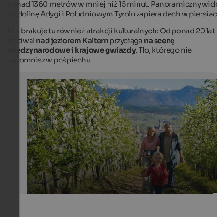
ponad 1360 metrów w mniej niż 15 minut. Panoramiczny wid
na dolinę Adygi i Południowym Tyrolu zapiera dech w piersiac
Nie brakuje tu również atrakcji kulturalnych: Od ponad 20 lat
festiwal
nad jeziorem Kaltern
przyciąga
na scenę
międzynarodowe i krajowe gwiazdy
. Tło, którego nie
zapomnisz w pośpiechu.
Apple blossom
Spring is the perfect season for cosy walks and hikes a
flowering fruit orchards.
IDM Südtirol - Alex Filz