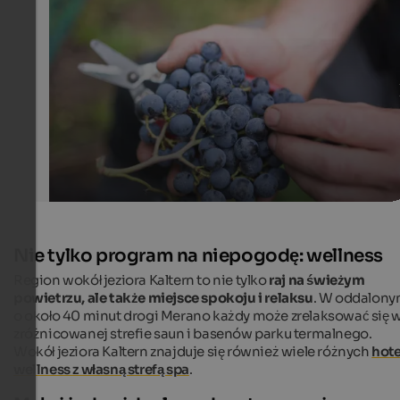
The ripe grapes are carefully harvested and processed t
exellent wines afterwards.
Günther Pichler - Tourismusverein Marling
Nie tylko program na niepogodę: wellness
Region wokół jeziora Kaltern to nie tylko
raj na świeżym
powietrzu, ale także miejsce spokoju i relaksu
. W oddalon
o około 40 minut drogi Merano każdy może zrelaksować się 
zróżnicowanej strefie saun i basenów parku termalnego.
Wokół jeziora Kaltern znajduje się również wiele różnych
hote
wellness z własną strefą spa
.