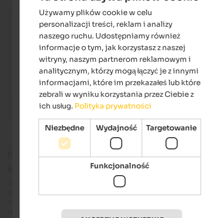
Używamy plików cookie w celu
ENGLISH
Lake Kaltern
personalizacji treści, reklam i analizy
View to Lake Kaltern
POLISH
naszego ruchu. Udostępniamy również
Thomas Bruttel / Fotolia.com
informacje o tym, jak korzystasz z naszej
witryny, naszym partnerom reklamowym i
analitycznym, którzy mogą łączyć je z innymi
informacjami, które im przekazałeś lub które
zebrali w wyniku korzystania przez Ciebie z
ich usług.
Polityka prywatności
Niezbędne
Wydajność
Targetowanie
Największe naturalne i najcieplejsze
Funkcjonalność
kąpielisko w Południowym Tyrolu
Jezioro Kaltern powstało podczas ostatniej epoki lodowcow
ze starego koryta rzeki Adygi. Jego szmaragdowozielona wo
nie tylko zachwyca doskonałą jakością, ale
latem
osiąga
rekordowe temperatury. Wraz z jeziorem Klopeiner See w