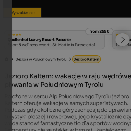
Wyszukiwanie
from 255 €
Quellenhof Luxury Resort Passeier
Hotel Le
Sport & wellness resort | St. Martin in Passeiertal
Pure rel
Jeziora w Południowym Tyrolu
Jezioro Kaltern
Jezioro Kaltern: wakacje w raju wędrówe
pływania w Południowym Tyrolu
Położone w sercu Alp Południowego Tyrolu jezioro
Kaltern oferuje wakacje w samych superlatywach.
Podczas gdy okoliczne góry zachęcają do uprawian
turystyki pieszej i rowerowej, jego krystalicznie cz
woda stanowi fantastyczne tło dla sportów wodny
Temperatury nie są niskie: w tym raju kąpielowym