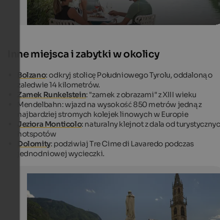
Inne miejsca i zabytki w okolicy
Bolzano
: odkryj stolicę Południowego Tyrolu, oddaloną o
zaledwie 14 kilometrów.
Zamek Runkelstein
: "zamek z obrazami" z XIII wieku
Mendelbahn: wjazd na wysokość 850 metrów jedną z
najbardziej stromych kolejek linowych w Europie
Jeziora Monticolo
: naturalny klejnot z dala od turystyczny
hotspotów
Dolomity
: podziwiaj Tre Cime di Lavaredo podczas
jednodniowej wycieczki.
Bozen - Walther Square
Walther Square, with a statue of Walther von der Vogel
Rüdiger Jahnke / Fotolia.com