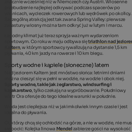
znacznie wcześniej niż w Niemczech czy Austrii. Wiosenne
przebudzenie najlepiej odkrywać podczas spacerów po
winnicach, wycieczek rowerowych lub wędrówek po okolicy.
Szczególną atrakcją jest tak zwana Spring Valley: pierwsze
zwiastuny wiosny można tam odkryć już w lutym i marcu.
Łagodny klimat już teraz sprzyja ważnym wydarzeniom
sportowym. Co roku w maju odbywa się
triathlon nad jezior
Kaltern
, w którym sportowcy rywalizują na dystansie 1,5 km
pływania, 40 km jazdy na rowerze i 10 km biegu.
Sporty wodne i kąpiele (słoneczne) latem
Nad jeziorem Kaltern jest mnóstwo słońca: letnimi dniami
można cieszyć się w pełni w wodzie, na wodzie i obok niej.
Sporty wodne, takie jak żeglarstwo, windsurfing i
kajakarstwo
, tylko czekają na wypróbowanie. Południowy
wiatr Ora oferuje do tego idealne warunki w południe.
Woda jest cieplejsza niż w jakimkolwiek innym czasie i jest
idealna do pływania.
Ci, którzy chcą się ochłodzić na górze, a nie w wodzie, nie mus
się pocić: Kolejka linowa
Mendel
zabierze gości na wysokość