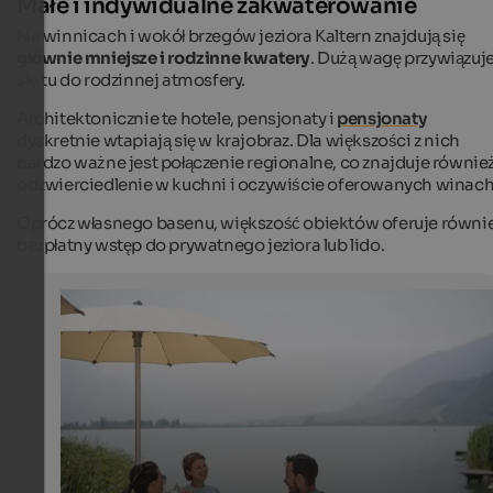
Małe i indywidualne zakwaterowanie
Na winnicach i wokół brzegów jeziora Kaltern znajdują się
głównie mniejsze i rodzinne kwatery
. Dużą wagę przywiązuj
się tu do rodzinnej atmosfery.
Architektonicznie te hotele, pensjonaty i
pensjonaty
dyskretnie wtapiają się w krajobraz. Dla większości z nich
bardzo ważne jest połączenie regionalne, co znajduje równie
odzwierciedlenie w kuchni i oczywiście oferowanych winach
Oprócz własnego basenu, większość obiektów oferuje równi
bezpłatny wstęp do prywatnego jeziora lub lido.
Aperitif at Lake Kaltern
Enjoyment, cycling and well-being on the shores of La
Kaltern
IDM Südtirol-Alto Adige / Alex Filz