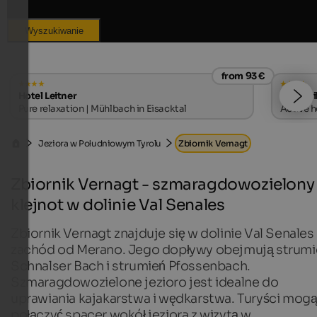
Wyszukiwanie
from 93 €
Hotel Leitner
Hotel Vi
Pure relaxation | Mühlbach in Eisacktal
Active h
Jeziora w Południowym Tyrolu
Zbiornik Vernagt
Zbiornik Vernagt - szmaragdowozielony
klejnot w dolinie Val Senales
Zbiornik Vernagt znajduje się w dolinie Val Senales
zachód od Merano. Jego dopływy obejmują strumi
Schnalser Bach i strumień Pfossenbach.
Szmaragdowozielone jezioro jest idealne do
uprawiania kajakarstwa i wędkarstwa. Turyści mog
połączyć spacer wokół jeziora z wizytą w