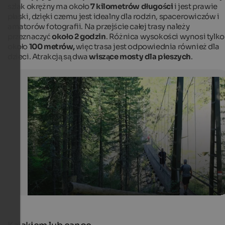
szlak okrężny ma około
7 kilometrów długości
i jest prawie
płaski, dzięki czemu jest idealny dla rodzin, spacerowiczów i
amatorów fotografii. Na przejście całej trasy należy
przeznaczyć
około 2 godzin
. Różnica wysokości wynosi tylko
około
100 metrów,
więc trasa jest odpowiednia również dla
dzieci. Atrakcją są dwa
wiszące mosty dla pieszych
.
Circular trail at Lake Vernagt
Crossing the hanging bridge you to get to the sunny sid
lake.
Tourismusgenossenschaft Schnalstal