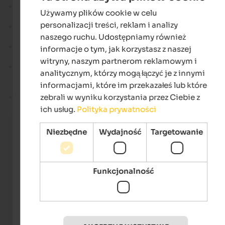
Kolor:
Szmaragdowozielony - szczególnie intensywny w
Używamy plików cookie w celu
ENGLISH
zależności od padania światła
personalizacji treści, reklam i analizy
Ulubione zajęcia:
Wędrówki, spacery, fotografia,
POLISH
wędkarstwo (z licencją)
naszego ruchu. Udostępniamy również
Dostępność
: Bezpośredni dojazd samochodem lub
informacje o tym, jak korzystasz z naszej
autobusem
witryny, naszym partnerom reklamowym i
Plan filmowy:
Wielokrotnie służyło jako nastrojowe tło dla
analitycznym, którzy mogą łączyć je z innymi
filmów telewizyjnych i dokumentalnych o Południowym
informacjami, które im przekazałeś lub które
Tyrolu, np. dla filmu fabularnego "The Dark Valley".
Włoska nazwa:
Lago di Vernago
zebrali w wyniku korzystania przez Ciebie z
ich usług.
Polityka prywatności
View of Vernagt reservoir
Niezbędne
Wydajność
Targetowanie
Enjoy the fantastic view of Vernagt reservoir in Schnals 
Tourismusverein Schnalstal - Thomas Grüner
Funkcjonalność