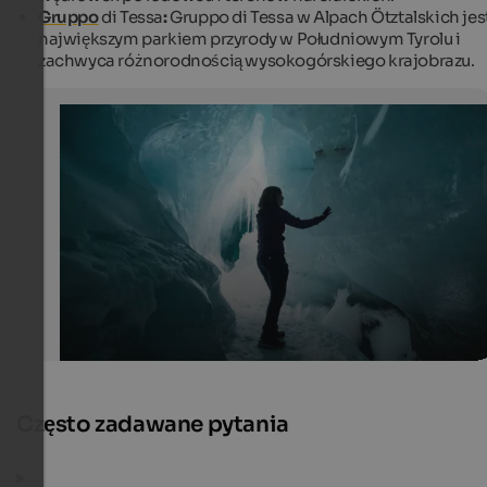
Gruppo
di Tessa
:
Gruppo di Tessa w Alpach Ötztalskich jes
największym parkiem przyrody w Południowym Tyrolu i
zachwyca różnorodnością wysokogórskiego krajobrazu.
Inside the glacier of Schnals
Inside the glacier there is a magical atmosphere.
Tourismusverein Schnalstal - Martin Rattini
Często zadawane pytania