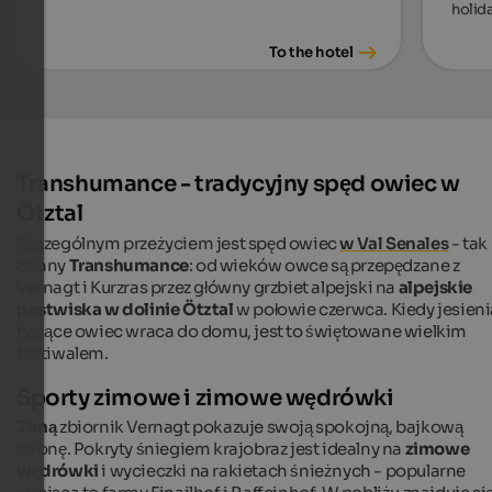
holida
To the hotel
Transhumance - tradycyjny spęd owiec w
Ötztal
Szczególnym przeżyciem jest spęd owiec
w Val Senales
- tak
zwany
Transhumance
: od wieków owce są przepędzane z
Vernagt i Kurzras przez główny grzbiet alpejski na
alpejskie
pastwiska w dolinie Ötztal
w połowie czerwca. Kiedy jesieni
tysiące owiec wraca do domu, jest to świętowane wielkim
festiwalem.
Sporty zimowe i zimowe wędrówki
Zimą
zbiornik Vernagt pokazuje swoją spokojną, bajkową
stronę. Pokryty śniegiem krajobraz jest idealny na
zimowe
wędrówki
i wycieczki na rakietach śnieżnych - popularne