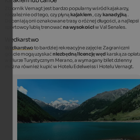
Kajakiem lub canoe
Zbiornik Vernagt jest bardzo popularny wśród kajakarzy,
niezależnie od tego, czy płyną
kajakiem
, czy
kanadyjką
.
Doceniają oni oznakowane trasy o różnej długości, a najlepsi
sportowcy lubią trenować
na wysokości
w Val Senales.
Wędkarstwo
Wędkarstwo
to bardziej rekreacyjne zajęcie: Zagraniczni
goście mogą uzyskać
niezbędną licencję węd
karską za opłat
w Biurze Turystycznym Merano, a wymagany bilet dzienny
można również kupić w Hotelu Edelweiss i Hotelu Vernagt.
Vernagt reservoir
Fisherman on the rocky shore of the Schnals reservoir
Unsplash / Wolfgang Weiser