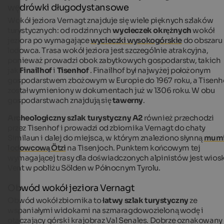
wędrówki długodystansowe
Wokół jeziora Vernagt znajduje się wiele pięknych szlaków
turystycznych: od rodzinnych
wycieczek okrężnych
wokół
jeziora po wymagające
wycieczki wysokogórskie
do obszaru
lodowca. Trasa wokół jeziora jest szczególnie atrakcyjna,
ponieważ prowadzi obok zabytkowych gospodarstw, takich
jak
Finailhof
i
Tisenhof
. Finailhof był najwyżej położonym
gospodarstwem zbożowym w Europie do 1967 roku, a Tisenh
został wymieniony w dokumentach już w 1306 roku. W obu
gospodarstwach znajdują się
tawerny
.
Archeologiczny szlak turystyczny A2
również przechodzi
przez Tisenhof i prowadzi od zbiornika Vernagt do chaty
Similaun i dalej do miejsca, w którym znaleziono słynną
mum
lodowcową Ötzi
na Tisenjoch. Punktem końcowym tej
wymagającej trasy dla doświadczonych alpinistów jest wios
Vent w pobliżu Sölden w Północnym Tyrolu.
Obwód wokół jeziora Vernagt
Obwód wokół zbiornika to
łatwy szlak turystyczny
ze
wspaniałymi widokami na szmaragdowozieloną wodę i
otaczający górski krajobraz Val Senales. Dobrze oznakowany