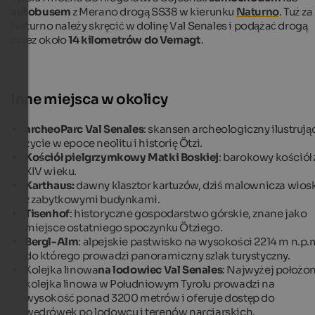
autobusem
z Merano drogą SS38 w kierunku
Naturno
. Tuż za
Naturno należy skręcić w dolinę Val Senales i podążać drogą
przez około
14 kilometrów do Vernagt
.
Inne miejsca w okolicy
archeoParc Val Senales
: skansen archeologiczny ilustrują
życie w epoce neolitu i historię Ötzi.
Kościół pielgrzymkowy Matki Boskiej
: barokowy kościół 
XIV wieku.
Karthaus:
dawny klasztor kartuzów, dziś malownicza wios
z zabytkowymi budynkami.
Tisenhof
: historyczne gospodarstwo górskie, znane jako
miejsce ostatniego spoczynku Ötziego.
Bergl-Alm
: alpejskie pastwisko na wysokości 2214 m n.p.m
do którego prowadzi panoramiczny szlak turystyczny.
Kolejka linowa
na lodowiec Val Senales
: Najwyżej położo
kolejka linowa w Południowym Tyrolu prowadzi na
wysokość ponad 3200 metrów i oferuje dostęp do
wędrówek po lodowcu i terenów narciarskich.