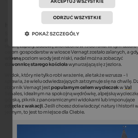
AKCEPTUJ WSZYSTKIE
ODRZUĆ WSZYSTKIE
Historia i magia zbiornika Vernago
Szmaragdowozielony zbiornik Vernago powstał w
latach
POKAŻ SZCZEGÓŁY
pięćdziesiątych XX
wieku, kiedy to zbudowano 65-metrową
ścianę zapory. Budowę ukończono w 1966 roku. W tym czasie
osiem gospodarstw w wiosce Vernagt zostało zalanych, a gd
wiosną
poziom wody jest niski, nadal można zobaczyć
dzwonnicę starego kościoła
wynurzającą się z jeziora.
Widok, który nie tylko robi wrażenie, ale także wzrusza - i
sprawia, że wielu odwiedzających zatrzymuje się na chwilę. D
zbiornik Vernagt jest
popularnym celem wycieczek
w
Val
Senales, idealnym na spokojną wędrówkę, alpejską wycieczk
górską, piknik z panoramicznymi widokami lub imponujące
zdjęcia z wakacji
. Jeśli chcesz doświadczyć natury i historii 
jednym, to jest to miejsce dla Ciebie.
Church at the Vernagt reservoir
Church at the Vernagt reservoir in Schnals