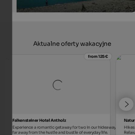
Aktualne oferty wakacyjne
from 125 €
Falkensteiner Hotel Antholz
Natur
Experience a romantic getaway for two in our hideaway,
Hikes 
far away from the hustle and bustle of everyday life.
Relax