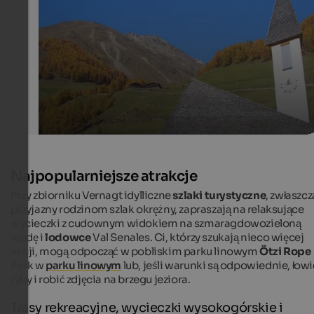
Tourismusgenossenschaft Schnalstal
Najpopularniejsze atrakcje
Przy zbiorniku Vernagt idylliczne
szlaki turystyczne
, zwłaszcz
przyjazny rodzinom szlak okrężny, zapraszają na relaksujące
wycieczki z cudownym widokiem na szmaragdowozieloną
wodę i
lodowce
Val Senales. Ci, którzy szukają nieco więcej
akcji, mogą odpocząć w pobliskim parku linowym
Ötzi Rope
Park w
parku linowym
lub, jeśli warunki są odpowiednie, łowi
ryby i robić zdjęcia na brzegu jeziora.
Trasy rekreacyjne, wycieczki wysokogórskie i