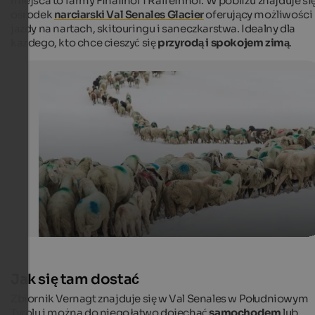
miejsca to farmy Finailhof i Raffeinhof. W pobliżu znajduje si
ośrodek
narciarski Val Senales Glacier
oferujący możliwości
jazdy na nartach, skitouringu i saneczkarstwa. Idealny dla
każdego, kto chce cieszyć się
przyrodą i spokojem zimą
.
Transhumance in Schnals
Intangible UNESCO cultural heritage: the unique
trasnhumance of sheep in Schnals
Tourismusverein Schnalstal - Katerina Fiser
Jak się tam dostać
Zbiornik Vernagt znajduje się w Val Senales w Południowym
Tyrolu i można do niego łatwo dojechać
samochodem
lub