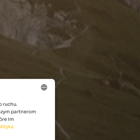
o ruchu.
ENGLISH
aszym partnerom
POLISH
óre im
lityka