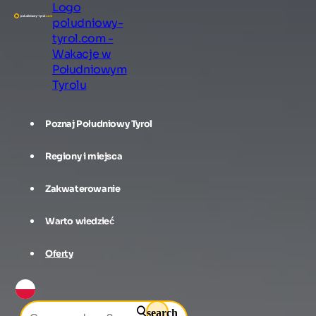
Logo
poludniowy-
tyrol.com -
Wakacje w
Południowym
Tyrolu
Poznaj Południowy Tyrol
Regiony i miejsca
Zakwaterowanie
Warto wiedzieć
Oferty
search