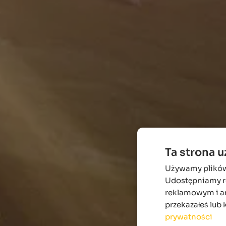
Ta strona 
Używamy plików c
Udostępniamy ró
reklamowym i an
przekazałeś lub 
prywatności