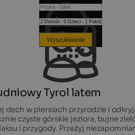
Wyszukiwanie
udniowy Tyrol latem
ej dech w piersiach przyrodzie i odkry
nie czyste górskie jeziora, bujne zielo
elaksu i przygody. Przeżyj niezapomnia