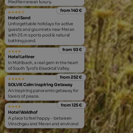
Mediterranean luxury.
from 140 €
s
Hotel Sand
Unforgettable holidays for active
guests and gourmets near Meran
with 25 m sports pool & natural
bathing pond.
from 93 €
Hotel Leitner
In Mühlbach, a real gem in the heart
of South Tyrol's Eisacktal Valley.
from 252 €
SOLVIE Calm Inspiring Getaway
An inspiring panoramic getaway for
lovers of peace.
from 125 €
Hotel Waldhof
A place to feel happy - between
Vinschgau and Meran and environs!