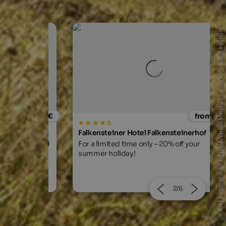
© IDM Südtirol-Alto Adige/Andreas Mierswa - www.idm-suedtirol.com
from 205 €
from 134
s
treat
Falkensteiner Hotel Falkensteinerhof
te cuisine, and
For a limited time only – 20% off your
summer holiday!
2/6