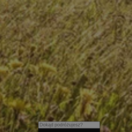
s
LANERHOF Relax & Active Re
Relaxing spa retreats, exquisi
guided adventures in nature.