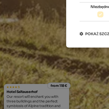
Niezbędn
POKAŻ SZC
from 118 €
s
Hotel Saltauserhof
Our resort will enchant you with
three buildings and the perfect
symbiosis of Alpine tradition and