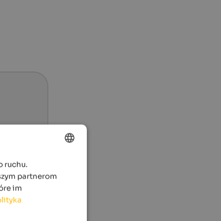
o ruchu.
ENGLISH
aszym partnerom
POLISH
óre im
lityka