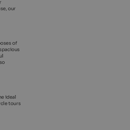
r
se, our
poses of
 spacious
ul
lso
e ideal
ycle tours