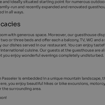
e and ideally situated starting point for numerous outdoo
– family-run and recently expanded and renovated guesthou
d in all ways.
icacies
room with generous space. Moreover, our guesthouse dis
 two or three beds and offer each a balcony, TV, WC and a
 our dishes served in our restaurant. You can enjoy tastef
e international cuisine. Our guests at the guesthouse are a
 let you enjoy wonderful evenings completely undisturbed.
 Passeier is embedded in a unique mountain landscape, th
Here, you enjoy beautiful hikes or bike excursions, motorc
 the surrounding area.
oon!