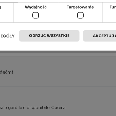
e
Wydajność
Targetowanie
Fu
ziećmi
ODRZUĆ WSZYSTKIE
ZEGÓŁY
AKCEPTUJ 
ziećmi
le gentile e disponibile. Cucina 