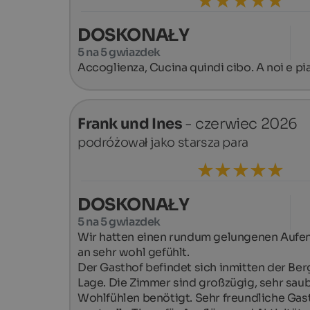
DOSKONAŁY
5 na 5 gwiazdek
Accoglienza, Cucina quindi cibo. A noi e pia
Frank und Ines
- czerwiec 2026
podróżował jako starsza para
DOSKONAŁY
5 na 5 gwiazdek
Wir hatten einen rundum gelungenen Aufen
an sehr wohl gefühlt.

Der Gasthof befindet sich inmitten der Bergl
Lage. Die Zimmer sind großzügig, sehr saube
Wohlfühlen benötigt. Sehr freundliche Gastge