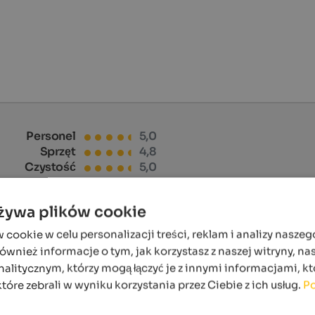
Personel
5,0
Sprzęt
4,8
Czystość
5,0
używa plików cookie
ookie w celu personalizacji treści, reklam i analizy naszeg
wnież informacje o tym, jak korzystasz z naszej witryny, n
alitycznym, którzy mogą łączyć je z innymi informacjami, kt
które zebrali w wyniku korzystania przez Ciebie z ich usług.
Po