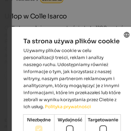
Urlop w Colle Isarco
Colle Isarco leży na wysokości około 1100 metrów
między przełęczą Brenner i Vipiteno.
Ta strona używa plików cookie
Południowotyrolski ośrodek wypoczynkowy punkt
za bliskość imponujących gór głównego grzbietu
Używamy plików cookie w celu
ENGLISH
alpejskiego oraz przyjaznego rodzinom terenu
personalizacji treści, reklam i analizy
POLISH
narciarskiego i pieszego Ladurno.
naszego ruchu. Udostępniamy również
informacje o tym, jak korzystasz z naszej
Wszystkie miejsca w regionie
witryny, naszym partnerom reklamowym i
analitycznym, którzy mogą łączyć je z innymi
informacjami, które im przekazałeś lub które
Accommodations in Gossensass
zebrali w wyniku korzystania przez Ciebie z
ich usług.
Polityka prywatności
Niezbędne
Wydajność
Targetowanie
Entuzjaści sportów górskich
poszukujący nowych wyzwań,
miłośnicy przyrody
szukający relaksu na łonie dziewiczej