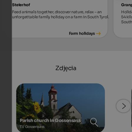
Steierhof
Gran
Feed animals together, discover nature, relax – an
Holid
unforgettable family holiday on a farm in South Tyrol.
54 ki
South
Farm holidays
Zdjęcia
Parish church in Gossensass
TV Gossensass