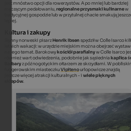
jest mnóstwo opcji dla rowerzystów. A po mniej lub bardziej
męczącym pedałowaniu,
regionalne przysmaki kulinarne
w
tradycyjnej gospodzie lub w przytulnej chacie smakują jeszcz
lepiej.
Kultura i zakupy
Słynny norweski pisarz
Henrik Ibsen
spędził w Colle Isarco kil
letnich wakacji: w urzędzie miejskim można obejrzeć wystaw
na jego temat. Barokowy
kościół parafialny
w Colle Isarco je
również wart odwiedzenia, podobnie jak sąsiednia
kaplica ś
Barbary
z późnogotyckim ołtarzem ze skrzydłami. W poblisk
fuggerowskim miasteczku
Vipiteno
urlopowicze znajdą
jeszcze więcej atrakcji kulturalnych - i
wiele pięknych
sklepów
.
View of Gossensass
Gossensass is the main village of Brenner municipality 
located at the entrance of Pflersch Valley in the South 
Wipptal.
Tourismusverein Gossensass - Manuel Kottersteger