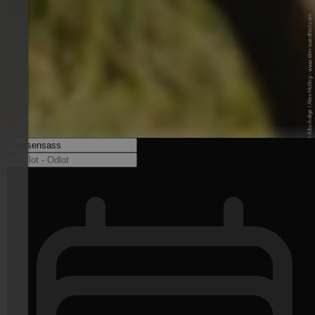
© IDM Südtirol-Alto Adige / Alex Moling - www.idm-suedtirol.com