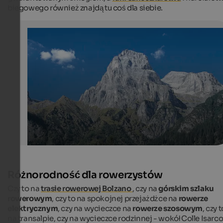
biegowego również znajdą tu coś dla siebie.
Pflersch valley
The Tribulaun in Pflersch is a 3097 m high peak in Wippt
Eisacktal.
Tourismusverein Ratschings
Różnorodność dla rowerzystów
Czy to na
trasie rowerowej Bolzano
, czy na
górskim szlaku
rowerowym
, czy to na spokojnej przejażdżce na
rowerze
elektrycznym
, czy na wycieczce na
rowerze szosowym
, czy t
na transalpie, czy na wycieczce rodzinnej - wokół Colle Isarc