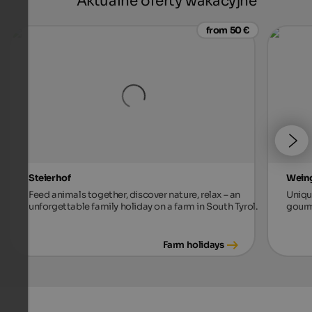
Aktualne oferty wakacyjne
from 50 €
Steierhof
Weing
Feed animals together, discover nature, relax – an
Unique
unforgettable family holiday on a farm in South Tyrol.
gourm
Farm holidays