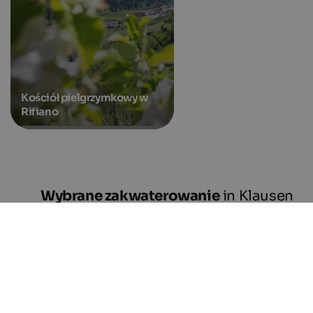
Kościół pielgrzymkowy w
Rifiano
Wybrane zakwaterowanie
in Klausen
Bike
Wellness
New hotels
Pleasure