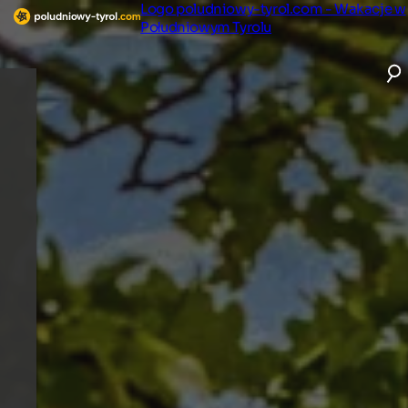
Logo poludniowy-tyrol.com - Wakacje w
Południowym Tyrolu