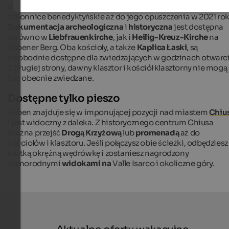
lat później został on podniesiony do rangi opactwa i mieścił
zakonnice benedyktyńskie aż do jego opuszczenia w 2021 rok
Dokumentacja archeologiczna
i
historyczna
jest dostępna
zarówno w
Liebfrauenkirche
, jak i
Heilig-Kreuz-Kirche
na
Säbener Berg. Oba kościoły, a także
Kaplica Łaski
, są
swobodnie dostępne dla zwiedzających w godzinach otwarci
Z drugiej strony, dawny klasztor i kościół klasztorny nie mogą
być obecnie zwiedzane.
Dostępne tylko pieszo
Säben znajduje się w imponującej pozycji nad miastem
Chiu
i jest widoczny z daleka. Z historycznego centrum Chiusa
można przejść
Drogą Krzyżową
lub
promenadą
aż do
kościołów i klasztoru. Jeśli połączysz obie ścieżki, odbędziesz
krótką okrężną wędrówkę i zostaniesz nagrodzony
różnorodnymi
widokami na
Valle Isarco i okoliczne góry.