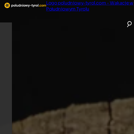
Logo poludniowy-tyrol.com - Wakacje w
Południowym Tyrolu