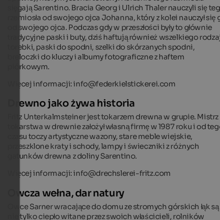
sięgają Sarentino. Bracia Georg i Ulrich Thaler nauczyli się te
rzemiosła od swojego ojca Johanna, który z kolei nauczył się 
od swojego ojca. Podczas gdy w przeszłości były to głównie
tradycyjne paski i buty, dziś haftują również wszelkiego rodza
torebki, paski do spodni, szelki do skórzanych spodni,
breloczki do kluczy i albumy fotograficzne z haftem
piórkowym.
Więcej informacji: info@federkielstickerei.com
Drewno jako żywa historia
Fritz Unterkalmsteiner jest tokarzem drewna w grupie. Mistrz
tokarstwa w drewnie założył własną firmę w 1987 roku i od te
czasu toczy artystyczne wazony, stare meble wiejskie,
przeszklone kraty i schody, lampy i świeczniki z różnych
gatunków drewna z doliny Sarentino.
Więcej informacji:
info@drechslerei-fritz.com
Owcza wełna, dar natury
Owce Sarner wracające do domu ze stromych górskich łąk są
nie tylko ciepło witane przez swoich właścicieli, rolników