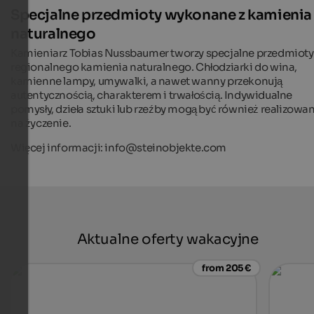
Specjalne przedmioty wykonane z kamienia
naturalnego
Kamieniarz Tobias Nussbaumer tworzy specjalne przedmioty
regionalnego kamienia naturalnego. Chłodziarki do wina,
kamienne lampy, umywalki, a nawet wanny przekonują
autentycznością, charakterem i trwałością. Indywidualne
pomysły, dzieła sztuki lub rzeźby mogą być również realizowa
na życzenie.
Więcej informacji: info@steinobjekte.com
Aktualne oferty wakacyjne
from 205 €