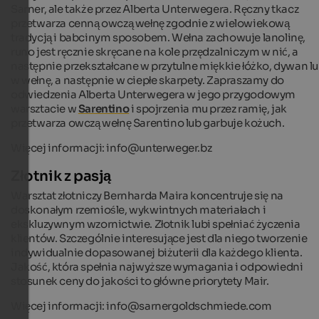
Sarner, ale także przez Alberta Unterwegera. Ręczny tkacz
przetwarza cenną owczą wełnę zgodnie z wielowiekową
tradycją i babcinym sposobem. Wełna zachowuje lanolinę,
runo jest ręcznie skręcane na kole przędzalniczym w nić, a
następnie przekształcane w przytulne miękkie łóżko, dywan l
w wełnę, a następnie w ciepłe skarpety. Zapraszamy do
odwiedzenia Alberta Unterwegera w jego przygodowym
warsztacie w
Sarentino
i spojrzenia mu przez ramię, jak
przetwarza owczą wełnę Sarentino lub garbuje kożuch.
Więcej informacji: info@unterweger.bz
Złotnik z pasją
Warsztat złotniczy Bernharda Maira koncentruje się na
doskonałym rzemiośle, wykwintnych materiałach i
ekskluzywnym wzornictwie. Złotnik lubi spełniać życzenia
klientów. Szczególnie interesujące jest dla niego tworzenie
indywidualnie dopasowanej biżuterii dla każdego klienta.
Jakość, która spełnia najwyższe wymagania i odpowiedni
stosunek ceny do jakości to główne priorytety Mair.
Więcej informacji: info@sarnergoldschmiede.com