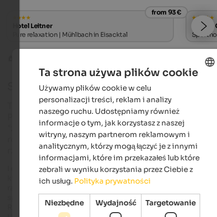
from 93 €
Hotel Leitner
SOLVIE 
Pure relaxation | Mühlbach in Eisacktal
Sporthot
Rękodzieło
Sarner Gschick
Ta strona używa plików cookie
Sarner Gschick
Używamy plików cookie w celu
ENGLISH
personalizacji treści, reklam i analizy
POLISH
Tradycja z Sarentino do potęgi szóstej! W dialekci
naszego ruchu. Udostępniamy również
Południowego Tyrolu "gschickt" oznacza nie tylko
informacje o tym, jak korzystasz z naszej
"zręczny" jako czas przeszły od schicken, ale jest
witryny, naszym partnerom reklamowym i
również przymiotnikiem w znaczeniu "utalentowan
analitycznym, którzy mogą łączyć je z innymi
rzemiośle", "praktycznie nastawiony".
informacjami, które im przekazałeś lub które
I dokładnie tacy są, sześciu rzemieślników z doliny Sarentino,
zebrali w wyniku korzystania przez Ciebie z
która rozciąga się od
Bolzano
do Penser Joch. Połączyli siły w
ich usług.
Polityka prywatności
ramach współpracy o nazwie "Sarner Gschick", aby lepiej
sprzedawać swoje produkty. Rzeźbiarz w drewnie Isak
Niezbędne
Wydajność
Targetowanie
Runggaldier, hafciarze Georg i Ulrich Thaler, tokarz Fritz
Unterkalmsteiner, tkacz Albert Unterweger, złotnik Bernhard