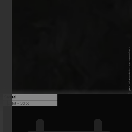
© TV Sarntal / Kooperation Sarner Gschick - www.sarntal.com