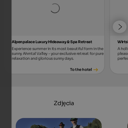
Alpenpalace Luxury Hideaway & Spa Retreat
Wirts
Experience summer in its most beautiful form in the
A holi
sunny Ahrntal Valley - your exclusive retreat for pure
pleas
relaxation and glorious sunny days.
perfec
To the hotel
Zdjęcia