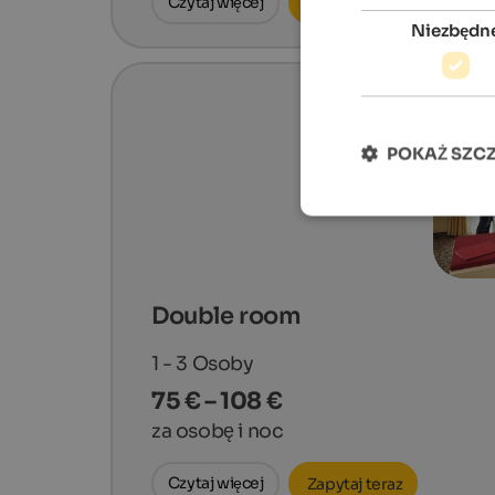
Czytaj więcej
Zapytaj teraz
Niezbędn
POKAŻ SZC
Double room
1 - 3
Osoby
75 € – 108 €
za osobę i noc
Czytaj więcej
Zapytaj teraz