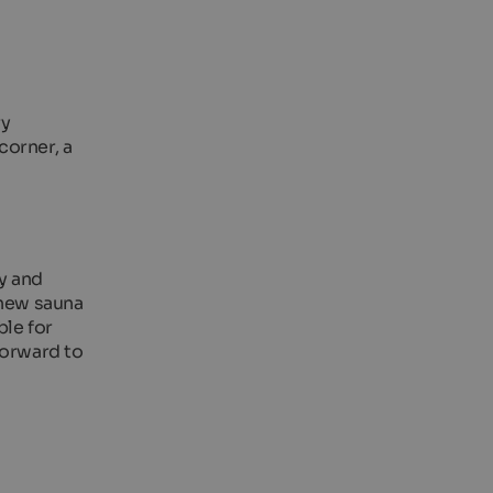
ry
corner, a
dy and
 new sauna
ble for
 forward to