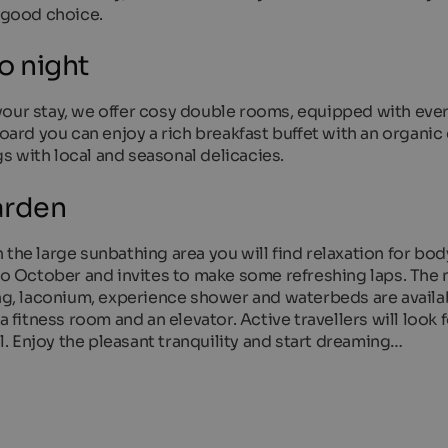
a good choice.
o night
your stay, we offer cosy double rooms, equipped with eve
board you can enjoy a rich breakfast buffet with an organic 
s with local and seasonal delicacies.
garden
 the large sunbathing area you will find relaxation for bo
 to October and invites to make some refreshing laps. The
ing, laconium, experience shower and waterbeds are availa
a fitness room and an elevator. Active travellers will look
el. Enjoy the pleasant tranquility and start dreaming…