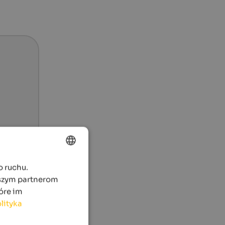
o ruchu.
ENGLISH
aszym partnerom
POLISH
óre im
lityka