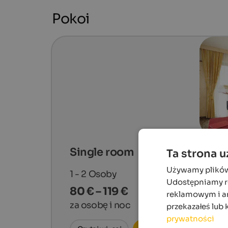
Pokoi
Single room
Ta strona 
Używamy plików c
1 - 2
Osoby
Udostępniamy ró
80 € – 119 €
reklamowym i an
za osobę i noc
przekazałeś lub 
prywatności