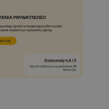
IENIA PRYWATNOŚCI
a wymaga zgody na targetujące pliki cookie.
owane dopiero po wyrażeniu zgody.
am się
Doskonały 4,6
/ 5
Wynik obliczony na podstawie
31
Recenzje