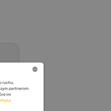
o ruchu.
ENGLISH
aszym partnerom
POLISH
óre im
lityka