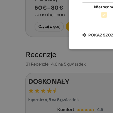
Niezbędn
50 € – 80 €
za osobę i noc
Czytaj więcej
Zapytaj teraz
POKAŻ SZC
Recenzje
31
Recenzje : 4,6 na 5 gwiazdek
DOSKONAŁY
Łącznie:
4,6 na 5 gwiazdek
Komfort
4,5