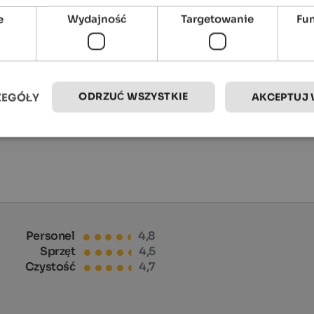
e
Wydajność
Targetowanie
Fu
ODRZUĆ WSZYSTKIE
ZEGÓŁY
AKCEPTUJ 
Personel
4,8
Sprzęt
4,5
Czystość
4,7