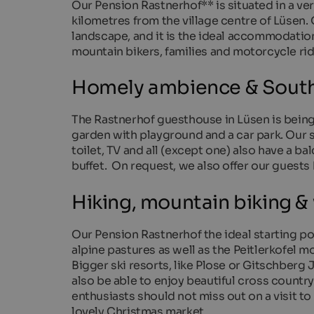
Our Pension Rastnerhof** is situated in a ver
kilometres from the village centre of Lüsen. 
landscape, and it is the ideal accommodation
mountain bikers, families and motorcycle rid
Homely ambience & South 
The Rastnerhof guesthouse in Lüsen is being p
garden with playground and a car park. Our
toilet, TV and all (except one) also have a b
buffet. On request, we also offer our guests
Hiking, mountain biking &
Our Pension Rastnerhof the ideal starting po
alpine pastures as well as the Peitlerkofel mou
Bigger ski resorts, like Plose or Gitschberg 
also be able to enjoy beautiful cross countr
enthusiasts should not miss out on a visit to 
lovely Christmas market.