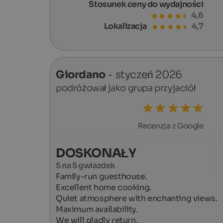
Stosunek ceny do wydajności
4,6
Lokalizacja
4,7
Giordano
- styczeń 2026
podróżował jako grupa przyjaciół
Recenzja z Google
DOSKONAŁY
5 na 5 gwiazdek
Family-run guesthouse.

Excellent home cooking.

Quiet atmosphere with enchanting views.

Maximum availability.

We will gladly return.
