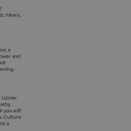
l
s, hikers,
ce, a
hower and
ast
vening.
r Lüsner
earby.
k you will
s. Culture
sts a