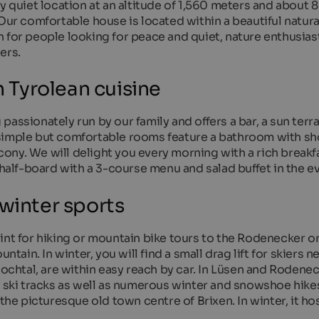
y quiet location at an altitude of 1,560 meters and about 8
Our comfortable house is located within a beautiful natura
 for people looking for peace and quiet, nature enthusiast
ers.
Tyrolean cuisine
assionately run by our family and offers a bar, a sun terra
 simple but comfortable rooms feature a bathroom with s
alcony. We will delight you every morning with a rich breakf
 half-board with a 3-course menu and salad buffet in the e
 winter sports
int for hiking or mountain bike tours to the Rodenecker o
ntain. In winter, you will find a small drag lift for skiers n
Jochtal, are within easy reach by car. In Lüsen and Rodenec
y ski tracks as well as numerous winter and snowshoe hike
the picturesque old town centre of Brixen. In winter, it ho