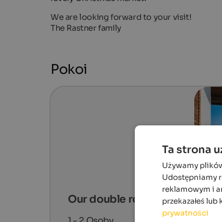
We are looking forward to your visit!
The Rastner family
Pokoi
Ta strona 
Używamy plików c
Udostępniamy ró
reklamowym i an
Our double rooms
przekazałeś lub 
prywatności
1 - 2
Osoby