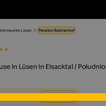
aterowanie Lüsen
Pension Rastnerhof
se in Lüsen in Eisacktal / Południ
50 €
od
dziennie