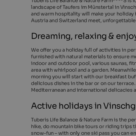
Tuberis Life Balance & Nature Farm****S is l
landscape of Taufers im Münstertal in Vinsch
and warm hospitality will make your holiday i
Austria and Switzerland meet, unforgettable
Dreaming, relaxing & enjo
We offer you a holiday full of activities in 
furnished with natural materials to ensure m
indoor and outdoor pool, various saunas, fi
area with whirlpool and a garden. Meanwhile, 
morning you will start with our breakfast buff
delicious dishes in the bar or on our terrace
Mediterranean and international delicacies a
Active holidays in Vinsch
Tuberis Life Balance & Nature Farm is the pe
hike, do mountain bike tours or riding trips 
snow-fun – with only one ski pass you can en