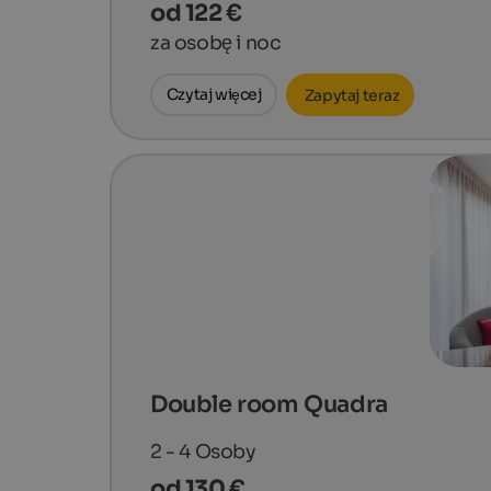
od 122 €
za osobę i noc
Czytaj więcej
Zapytaj teraz
Double room Quadra
2 - 4
Osoby
od 130 €