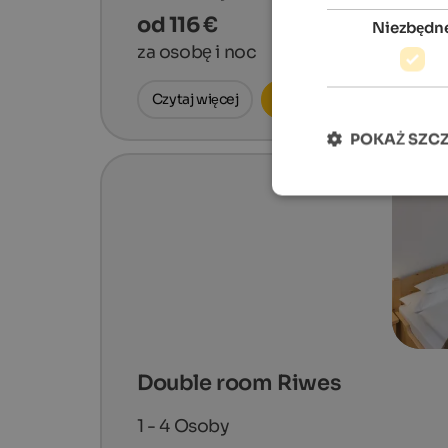
od 116 €
Niezbędn
za osobę i noc
Czytaj więcej
Zapytaj teraz
POKAŻ SZC
Double room Riwes
1 - 4
Osoby