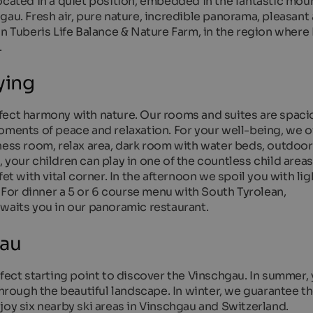
ocated in a quiet position, embedded in the fantastic mou
gau. Fresh air, pure nature, incredible panorama, pleasan
n Tuberis Life Balance & Nature Farm, in the region where I
.
ying
perfect harmony with nature. Our rooms and suites are spac
oments of peace and relaxation. For your well-being, we o
tness room, relax area, dark room with water beds, outdoo
your children can play in one of the countless child areas
et with vital corner. In the afternoon we spoil you with lig
. For dinner a 5 or 6 course menu with South Tyrolean,
waits you in our panoramic restaurant.
gau
rfect starting point to discover the Vinschgau. In summer,
through the beautiful landscape. In winter, we guarantee t
joy six nearby ski areas in Vinschgau and Switzerland.