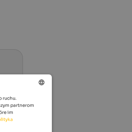
o ruchu.
ENGLISH
aszym partnerom
POLISH
óre im
lityka