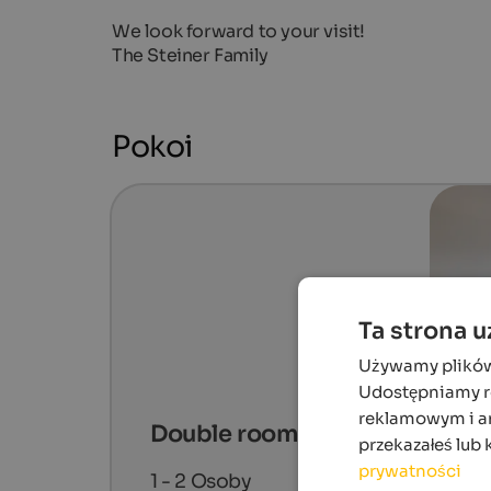
We look forward to your visit!
The Steiner Family
Pokoi
Ta strona 
Używamy plików c
Udostępniamy ró
reklamowym i an
Double room "Pedmunt"
przekazałeś lub 
prywatności
1 - 2
Osoby