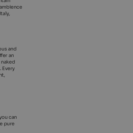
ntain
t ambience
taly,
ious and
ffer an
r naked
. Every
ht,
 you can
he pure