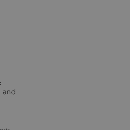
c
n and