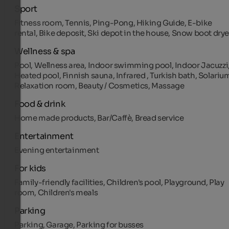
Sport
Fitness room, Tennis, Ping-Pong, Hiking Guide, E-bike
rental, Bike deposit, Ski depot in the house, Snow boot drye
Wellness & spa
Pool, Wellness area, Indoor swimming pool, Indoor Jacuzzi
Heated pool, Finnish sauna, Infrared , Turkish bath, Solariu
Relaxation room, Beauty / Cosmetics, Massage
Food & drink
Home made products, Bar/Caffè, Bread service
Entertainment
Evening entertainment
For kids
Family-friendly facilities, Children's pool, Playground, Play
room, Children's meals
Parking
Parking, Garage, Parking for busses