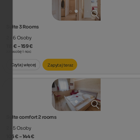
Suite 3 Rooms
2 - 6
Osoby
115 € – 159 €
za osobę i noc
Czytaj więcej
Zapytaj teraz
Suite comfort 2 rooms
2 - 5
Osoby
105 € – 144 €