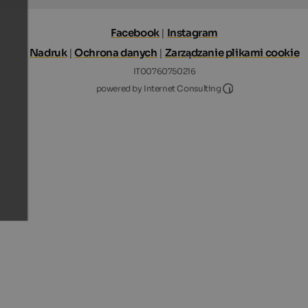
Facebook
|
Instagram
Nadruk
|
Ochrona danych
|
Zarządzanie plikami cookie
IT00760750216
Internet Consultin
powered by Internet Consulting