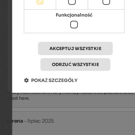
this place, the staff, and the owners to everyone.
Funkcjonalność
Hannelore
- sierpień 2025
podróżował jako rodzina z małymi dziećmi
AKCEPTUJ WSZYSTKIE
Recenzja z Google
ODRZUĆ WSZYSTKIE
DOSKONAŁY
5 na 5 gwiazdek
POKAŻ SZCZEGÓŁY
A very nice hotel with very friendly hosts. It's a pleasure to be a
guest here.
Serena
- lipiec 2025