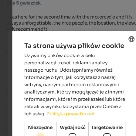
5 na 5 gwiazdek
I was here for the second time with the motorcycle and it is 
always unforgettable, the nice people, the location, the view. 
only recommend it
Ta strona używa plików cookie
Olo
- sierpień 2025
Używamy plików cookie w celu
ENGLISH
personalizacji treści, reklam i analizy
POLISH
naszego ruchu. Udostępniamy również
informacje o tym, jak korzystasz z naszej
Recenzja z Google
witryny, naszym partnerom reklamowym i
DOSKONAŁY
analitycznym, którzy mogą łączyć je z innymi
5 na 5 gwiazdek
informacjami, które im przekazałeś lub które
zebrali w wyniku korzystania przez Ciebie z
Fantastic place, wonderful owners, bravo—this is how a busi
ich usług.
Polityka prywatności
like this should be run. It's biker-friendly, has excellent 
underground parking, delicious food in huge quantities, clea
Niezbędne
Wydajność
Targetowanie
and spacious rooms, and has a swimming pool, saunas, and 
jacuzzi. I'll be back as soon as I have the chance, and I reco