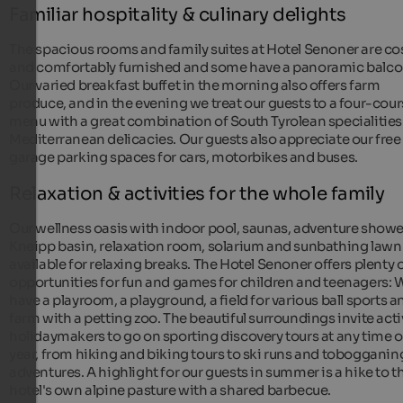
Familiar hospitality & culinary delights
The spacious rooms and family suites at Hotel Senoner are co
and comfortably furnished and some have a panoramic balco
Our varied breakfast buffet in the morning also offers farm
produce, and in the evening we treat our guests to a four-cou
menu with a great combination of South Tyrolean specialitie
Mediterranean delicacies. Our guests also appreciate our free
garage parking spaces for cars, motorbikes and buses.
Relaxation & activities for the whole family
Our wellness oasis with indoor pool, saunas, adventure showe
Kneipp basin, relaxation room, solarium and sunbathing lawn 
available for relaxing breaks. The Hotel Senoner offers plenty 
opportunities for fun and games for children and teenagers: 
have a playroom, a playground, a field for various ball sports a
farm with a petting zoo. The beautiful surroundings invite act
holidaymakers to go on sporting discovery tours at any time o
year, from hiking and biking tours to ski runs and tobogganin
adventures. A highlight for our guests in summer is a hike to t
hotel's own alpine pasture with a shared barbecue.