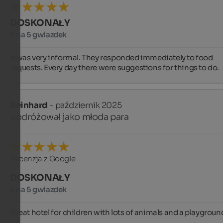
DOSKONAŁY
5 na 5 gwiazdek
It was very informal. They responded immediately to food 
requests. Every day there were suggestions for things to do.
Reinhard
- październik 2025
podróżował jako młoda para
Recenzja z Google
DOSKONAŁY
5 na 5 gwiazdek
Great hotel for children with lots of animals and a playgroun