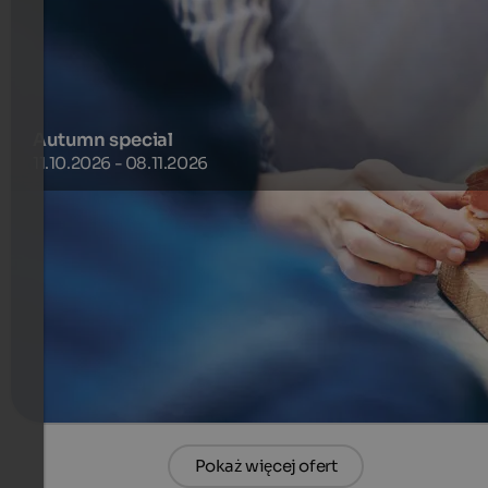
Autumn special
11.10.2026 - 08.11.2026
Relaxation or sporting activities? The wonderfully colorful
autumn offers clear views of the surrounding mountains a
allows the eye to wander far and wide.
595 €
7 Noce od
na osobę
więcej szczegółów
Pokaż więcej ofert