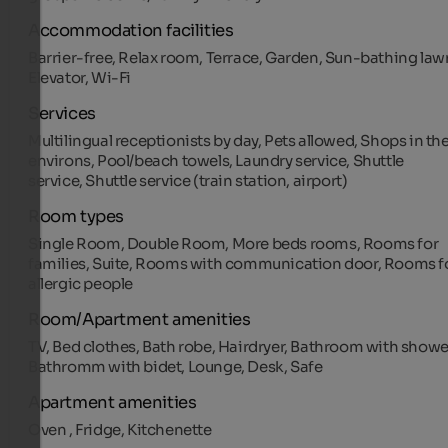
Accommodation facilities
Barrier-free, Relax room, Terrace, Garden, Sun-bathing law
Elevator, Wi-Fi
Services
Multilingual receptionists by day, Pets allowed, Shops in th
environs, Pool/beach towels, Laundry service, Shuttle
service, Shuttle service (train station, airport)
Room types
Single Room, Double Room, More beds rooms, Rooms for
families, Suite, Rooms with communication door, Rooms f
allergic people
Room/Apartment amenities
TV, Bed clothes, Bath robe, Hairdryer, Bathroom with showe
Bathromm with bidet, Lounge, Desk, Safe
Apartment amenities
Oven , Fridge, Kitchenette