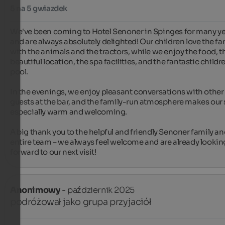
5 na 5 gwiazdek
We've been coming to Hotel Senoner in Spinges for many ye
and are always absolutely delighted! Our children love the fa
with the animals and the tractors, while we enjoy the food, th
beautiful location, the spa facilities, and the fantastic childre
pool.

In the evenings, we enjoy pleasant conversations with other 
guests at the bar, and the family-run atmosphere makes our s
especially warm and welcoming.

A big thank you to the helpful and friendly Senoner family and
entire team – we always feel welcome and are already looking
forward to our next visit!
Anonimowy
- październik 2025
podróżował jako grupa przyjaciół