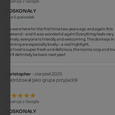
Recenzja z Google
DOSKONAŁY
5 na 5 gwiazdek
We were here for the first time two years ago and again this 
weekend – and it was wonderful again! Everything feels very 
homely; everyone is friendly and welcoming. The donkeys in 
morning are especially lovely – a real highlight.

The food is super fresh and delicious, the rooms cozy and invi
We'll definitely be back next year!
Christopher
- sierpień 2025
podróżował jako grupa przyjaciół
Recenzja z Google
DOSKONAŁY