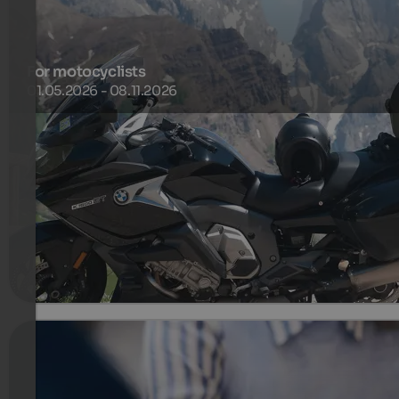
For motocyclists
01.05.2026 - 08.11.2026
To South Tyrol for motorcycling! From Spinges over the
Jaufenpass, the Würzjoch, the Penserjoch, the Dolomite
passes or drive to Lake Garda. The starting point is ideal.
323 €
4 Noce od
na osobę
więcej szczegółów