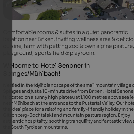
Comfortable rooms & suites in a quiet panoramic
location near Brixen, inviting wellness area & delici
cuisine, farm with petting zoo & own alpine pasture
playground, sports field & playroom.
Welcome to Hotel Senoner in
Spinges/Mühlbach!
Nestled in the idyllic landscape of the small mountain village 
Spinges and just a 10-minute drive from Brixen, Hotel Senon
is located on a sunny high plateau at 1,100 metres above sea le
near Mühlbach at the entrance to the Pustertal Valley. Our hote
the ideal place for a relaxing and family-friendly holiday in the
Gitschberg-Jochtal ski and mountain pasture region. Enjoy
authentic hospitality, soothing tranquillity and fantastic views
the South Tyrolean mountains.