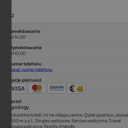
Info
Zameldowanie
od 14:00
Wymeldowanie
od 10:00
Numer telefonu
Pokaż numer telefonu
Opcje płatności
Sprzęt
Typology
Motorbike hotel, Int he village centre, Quiet position, above
1000 m a.s.l., Singles welcome, Seniors welcome, Travel
groups welcome, Family-friendly