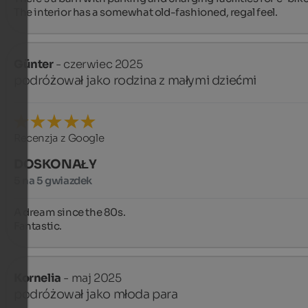
The interior has a somewhat old-fashioned, regal feel.
Günter
- czerwiec 2025
podróżował jako rodzina z małymi dziećmi
Recenzja z Google
DOSKONAŁY
5 na 5 gwiazdek
A dream since the 80s.

Fantastic.
Kornelia
- maj 2025
podróżował jako młoda para