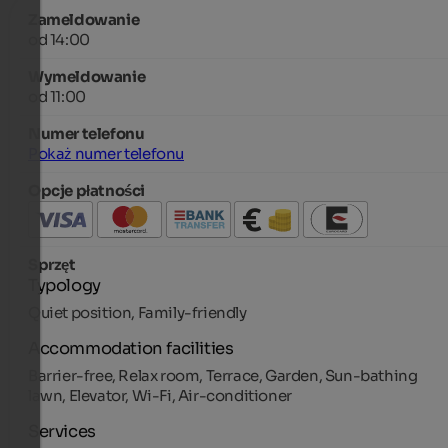
Zameldowanie
od 14:00
Wymeldowanie
od 11:00
Numer telefonu
Pokaż numer telefonu
Opcje płatności
Sprzęt
Typology
Quiet position, Family-friendly
Accommodation facilities
Barrier-free, Relax room, Terrace, Garden, Sun-bathing
lawn, Elevator, Wi-Fi, Air-conditioner
Services