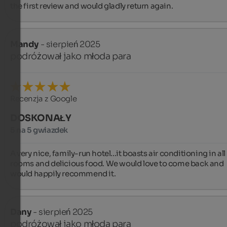
the first review and would gladly return again.
Mandy
- sierpień 2025
podróżował jako młoda para
Recenzja z Google
DOSKONAŁY
5 na 5 gwiazdek
A very nice, family-run hotel...it boasts air conditioning in all 
rooms and delicious food. We would love to come back and 
would happily recommend it.
Dany
- sierpień 2025
podróżował jako młoda para