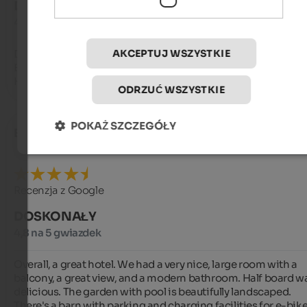
DOSKONAŁY
4,7 na 5 gwiazdek
AKCEPTUJ WSZYSTKIE
Das Personal war sehr freundlich,alles war sehr sauber,das 
Essen war vorzüglich und der Pool und die Rutsche waren das
Highlight.Wir kommen gerne wieder
ODRZUĆ WSZYSTKIE
POKAŻ SZCZEGÓŁY
Benjamin
- czerwiec 2025
Recenzja z Google
DOSKONAŁY
4,8 na 5 gwiazdek
Overall, a great hotel. We had a very nice, large room with a 
balcony, a great view, and a modern bathroom. Half board wa
delicious. The garden with pool is beautifully landscaped. 
There's a barn with parking and charging facilities for e-bikes