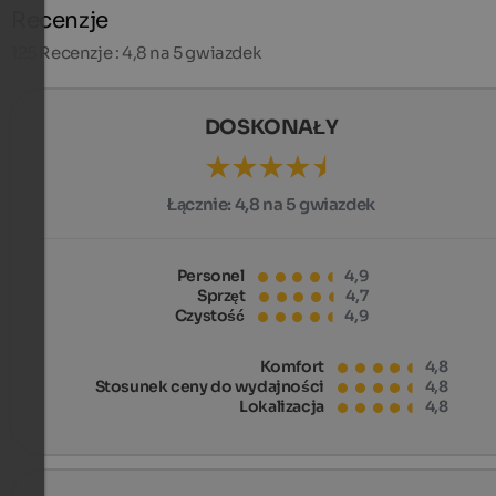
Recenzje
125
Recenzje : 4,8 na 5 gwiazdek
DOSKONAŁY
Łącznie:
4,8 na 5 gwiazdek
Personel
4,9
Sprzęt
4,7
Czystość
4,9
Komfort
4,8
Stosunek ceny do wydajności
4,8
Lokalizacja
4,8