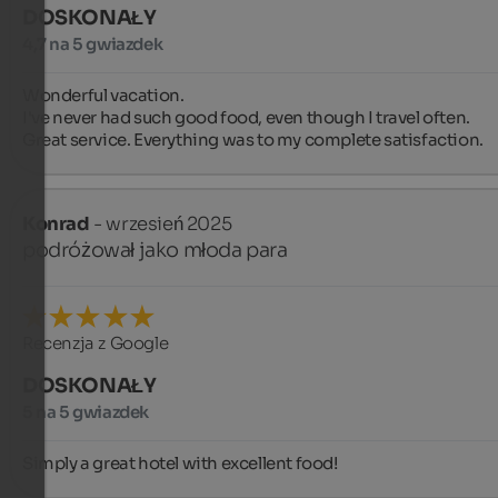
DOSKONAŁY
4,7 na 5 gwiazdek
Wonderful vacation.

I've never had such good food, even though I travel often.

Great service. Everything was to my complete satisfaction.
Konrad
- wrzesień 2025
podróżował jako młoda para
Recenzja z Google
DOSKONAŁY
5 na 5 gwiazdek
Simply a great hotel with excellent food!