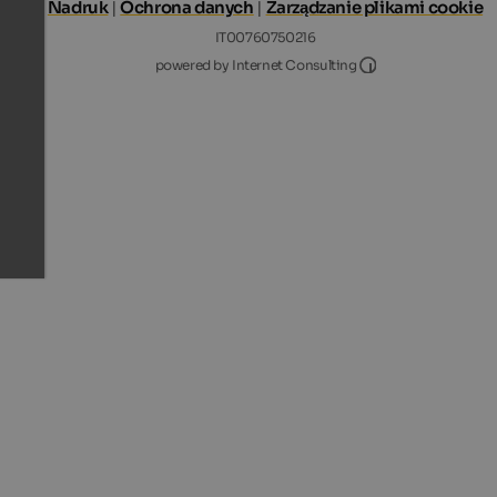
Nadruk
|
Ochrona danych
|
Zarządzanie plikami cookie
IT00760750216
Internet Consultin
powered by Internet Consulting