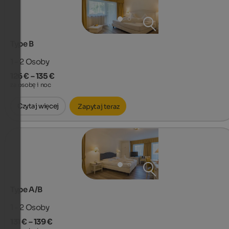
Type B
1 - 2
Osoby
126 € – 135 €
za osobę i noc
Czytaj więcej
Zapytaj teraz
Type A/B
1 - 2
Osoby
131 € – 139 €