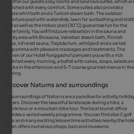
We offer our guests cosy rooms and luxurious suites, which ar
furnished with every comfort. Some suites also provide a
private whirl bath and a Turkish steam bath. The outdoor
adventure pool with waterslide, lawn for sunbathing and kidd
pool as well as the indoor pool (30˚C) guarantee fun for the
entire family. You will find pure relaxation in the sauna and
beauty area with Biosauna, Venetian steam bath, Finnish
sauna, infrared sauna, Tiepidarium, whirlpool and a varied
programme with pleasant massages and treatments. The
kitchen of our Hotel Funggashof pampers you with a rich
breakfast every morning, a buffet with cakes, soups, salads a
snacks in the afternoon and 5-7 course gourmet menus in the
evening.
Discover Naturns and surroundings
The surroundings of Naturns are a paradise for activity holida
makers. Discover the beautiful landscape during a hike, a
bicycle tour or a mountain bike tour. The local tourist office
provides a varied weekly programme. You can find also 2 golf
clubs and many exciting leisure time activities nearby the hote
Meran offers numerous shops, bars and museums.