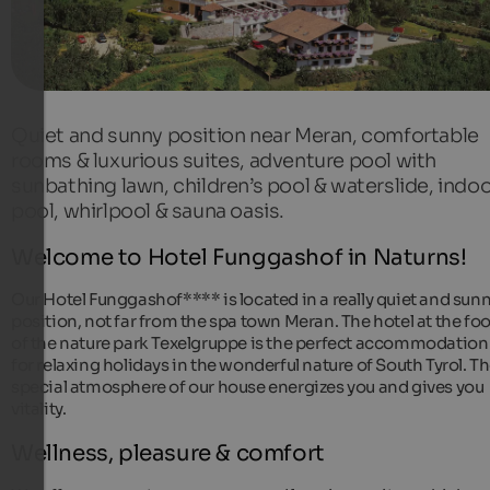
Quiet and sunny position near Meran, comfortable
rooms & luxurious suites, adventure pool with
sunbathing lawn, children’s pool & waterslide, indo
pool, whirlpool & sauna oasis.
Welcome to Hotel Funggashof in Naturns!
Our Hotel Funggashof**** is located in a really quiet and sun
position, not far from the spa town Meran. The hotel at the foo
of the nature park Texelgruppe is the perfect accommodation
for relaxing holidays in the wonderful nature of South Tyrol. T
special atmosphere of our house energizes you and gives you
vitality.
Wellness, pleasure & comfort