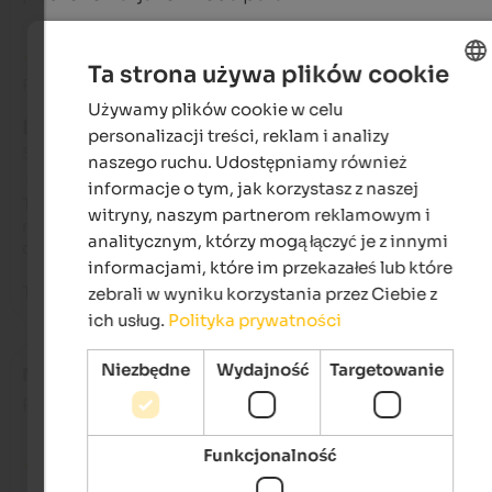
Ta strona używa plików cookie
Recenzja z Google
Używamy plików cookie w celu
ENGLISH
DOSKONAŁY
personalizacji treści, reklam i analizy
POLISH
5 na 5 gwiazdek
naszego ruchu. Udostępniamy również
informacje o tym, jak korzystasz z naszej
The Funggashof is a very nice hotel with excellent service. Th
witryny, naszym partnerom reklamowym i
rooms are very spacious, and the amenities (indoor and 
analitycznym, którzy mogą łączyć je z innymi
outdoor pools, sauna, etc.) are excellent.

informacjami, które im przekazałeś lub które
The food was delicious every day.
zebrali w wyniku korzystania przez Ciebie z
ich usług.
Polityka prywatności
Niezbędne
Wydajność
Targetowanie
Marianne
- lipiec 2025
podróżował jako rodzina z małymi dziećmi
Funkcjonalność