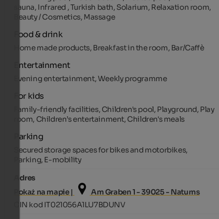
sauna, Infrared , Turkish bath, Solarium, Relaxation room,
Beauty / Cosmetics, Massage
Food & drink
Home made products, Breakfast in the room, Bar/Caffè
Entertainment
Evening entertainment, Weekly programme
For kids
Family-friendly facilities, Children's pool, Playground, Play
room, Children’s entertainment, Children's meals
Parking
Secured storage spaces for bikes and motorbikes,
Parking, E-mobility
Adres
Pokaż na mapie |
Am Graben 1 - 39025 - Naturns
CIN kod IT021056A1LU7BDUNV