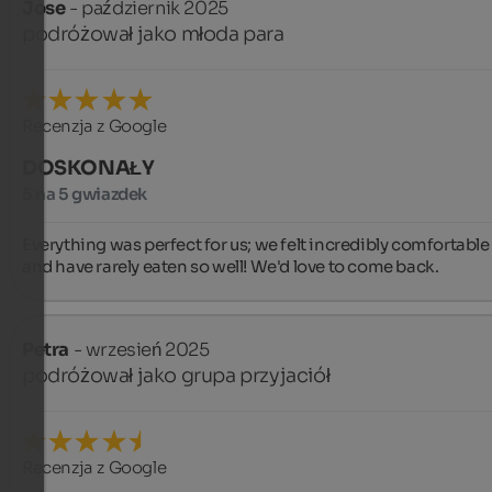
Jose
- październik 2025
podróżował jako młoda para
Recenzja z Google
DOSKONAŁY
5 na 5 gwiazdek
Everything was perfect for us; we felt incredibly comfortable 
and have rarely eaten so well! We'd love to come back.
Petra
- wrzesień 2025
podróżował jako grupa przyjaciół
Recenzja z Google