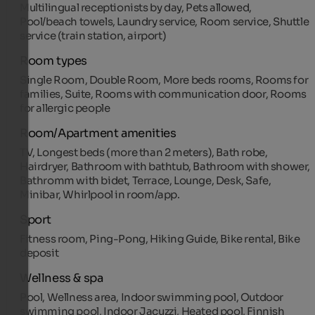
Multilingual receptionists by day, Pets allowed,
Pool/beach towels, Laundry service, Room service, Shuttle
service (train station, airport)
Room types
Single Room, Double Room, More beds rooms, Rooms for
families, Suite, Rooms with communication door, Rooms
for allergic people
Room/Apartment amenities
TV, Longest beds (more than 2 meters), Bath robe,
Hairdryer, Bathroom with bathtub, Bathroom with shower,
Bathromm with bidet, Terrace, Lounge, Desk, Safe,
Minibar, Whirlpool in room/app.
Sport
Fitness room, Ping-Pong, Hiking Guide, Bike rental, Bike
deposit
Wellness & spa
Pool, Wellness area, Indoor swimming pool, Outdoor
swimming pool, Indoor Jacuzzi, Heated pool, Finnish