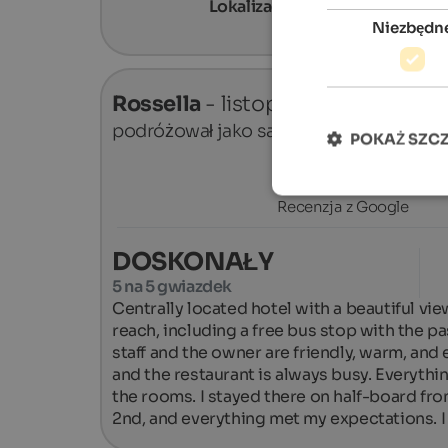
Lokalizacja
4,7
Niezbędn
Rossella
- listopad 2025
podróżował jako samotny podróżnik
POKAŻ SZC
Recenzja z Google
DOSKONAŁY
5 na 5 gwiazdek
Centrally located hotel with a beautiful vie
reach, including a free bus stop with the pa
staff and the owner are friendly, warm, and ef
and the restaurant is always busy. Everything
the rooms. I stayed there on half-board f
2nd, and everything met my expectations. I c