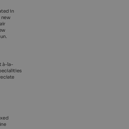
ated in
6 new
air
new
sun.
t à-la-
ecialities
reciate
axed
ine