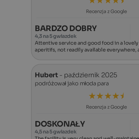
Recenzja z Google
BARDZO DOBRY
4,3 na 5 gwiazdek
Attentive service and good food in a lovely 
aperitifs, not readily available everywhere,
Hubert
- październik 2025
podróżował jako młoda para
Recenzja z Google
DOSKONAŁY
4,5 na 5 gwiazdek
The facility is very clean and well-maintain