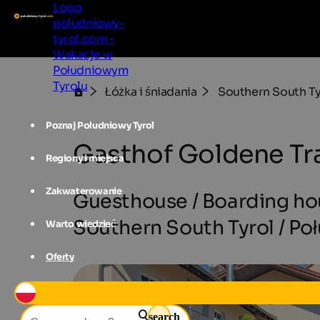
Logo
poludniowy-
tyrol.com -
Wakacje w
Południowym
Tyrolu
Łóżka i śniadania
Southern South Ty
Poznaj Południowy Tyrol
Gasthof Goldene Tr
Regiony i miejsca
Zakwaterowanie
Guesthouse / Boarding hou
Southern South Tyrol / Po
Warto wiedzieć
Oferty
search