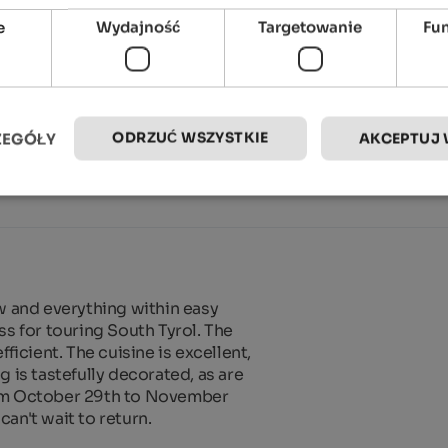
e
Wydajność
Targetowanie
Fu
ODRZUĆ WSZYSTKIE
ZEGÓŁY
AKCEPTUJ 
w and everything within easy 
ss for touring South Tyrol. The 
ficient. The cuisine is excellent, 
 is tastefully decorated, as are 
rom October 29th to November 
an't wait to return.