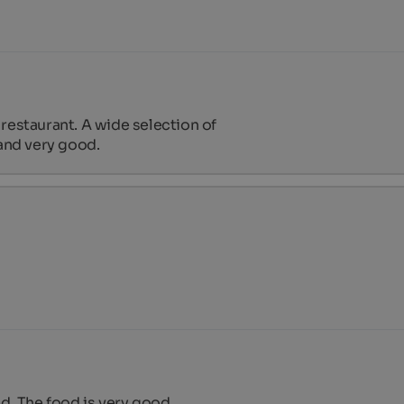
restaurant. A wide selection of 
 and very good.
ed. The food is very good.