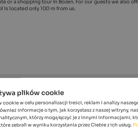
ute or a shopping tour in Bozen. For our guests we also off
ol is located only 100 m from us.
Personel
4,7
używa plików cookie
Sprzęt
4,7
ookie w celu personalizacji treści, reklam i analizy naszeg
Czystość
4,7
wnież informacje o tym, jak korzystasz z naszej witryny, n
alitycznym, którzy mogą łączyć je z innymi informacjami, kt
które zebrali w wyniku korzystania przez Ciebie z ich usług.
Po