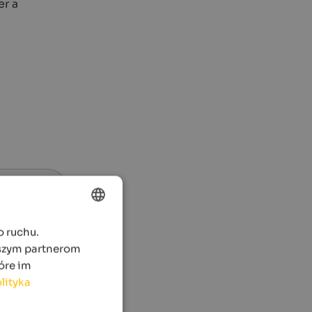
er a
o ruchu.
ENGLISH
aszym partnerom
POLISH
óre im
lityka