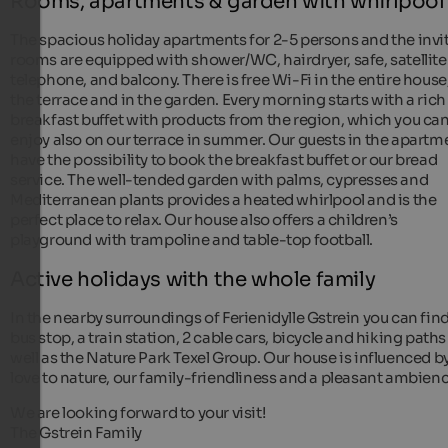
Rooms, apartments & garden with whirlpool
The spacious holiday apartments for 2-5 persons and the invi
rooms are equipped with shower/WC, hairdryer, safe, satellite
telephone, and balcony. There is free Wi-Fi in the entire house
the terrace and in the garden. Every morning starts with a rich
breakfast buffet with products from the region, which you ca
enjoy also on our terrace in summer. Our guests in the apartm
have the possibility to book the breakfast buffet or our bread
service. The well-tended garden with palms, cypresses and
Mediterranean plants provides a heated whirlpool and is the
perfect place to relax. Our house also offers a children’s
playground with trampoline and table-top football.
Active holidays with the whole family
In the nearby surroundings of Ferienidylle Gstrein you can find
bus stop, a train station, 2 cable cars, bicycle and hiking paths
well as the Nature Park Texel Group. Our house is influenced b
love to nature, our family-friendliness and a pleasant ambienc
We are looking forward to your visit!
The Gstrein Family