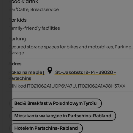
Food & drink
Bar/Caffè, Bread service
For kids
Family-friendly facilities
Parking
Secured storage spaces for bikes and motorbikes, Parking,
Garage
Adres
Pokaż na mapie |
St.-Jakobstr. 12-14 - 39020 -
Partschins
CIN kod IT021062A1UCP6V47U, IT021062A1XJ8H37XX
Bed & Breakfast w Południowym Tyrolu
Mieszkania wakacyjne in Partschins-Rabland
Hotele in Partschins-Rabland