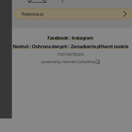
!
Rejestracja
Facebook
|
Instagram
Nadruk
|
Ochrona danych
|
Zarządzanie plikami cookie
IT00760750216
Internet Consultin
powered by Internet Consulting