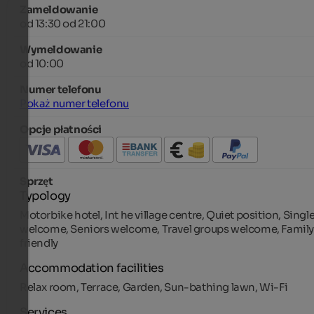
Zameldowanie
od 13:30 od 21:00
Wymeldowanie
od 10:00
Numer telefonu
Pokaż numer telefonu
Opcje płatności
Sprzęt
Typology
Motorbike hotel, Int he village centre, Quiet position, Singl
welcome, Seniors welcome, Travel groups welcome, Family
friendly
Accommodation facilities
Relax room, Terrace, Garden, Sun-bathing lawn, Wi-Fi
Services