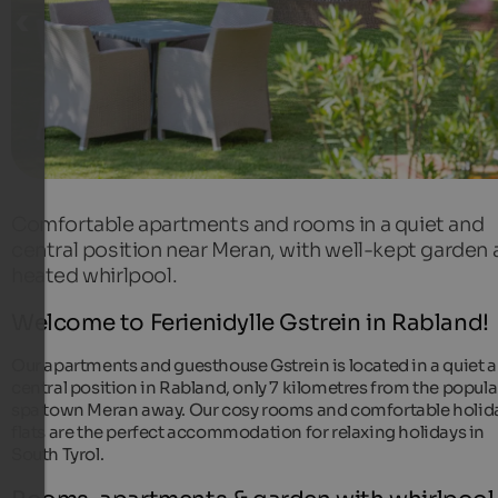
Comfortable apartments and rooms in a quiet and
central position near Meran, with well-kept garden
heated whirlpool.
Welcome to Ferienidylle Gstrein in Rabland!
Our apartments and guesthouse Gstrein is located in a quiet 
central position in Rabland, only 7 kilometres from the popula
spa town Meran away. Our cosy rooms and comfortable holid
flats are the perfect accommodation for relaxing holidays in
South Tyrol.