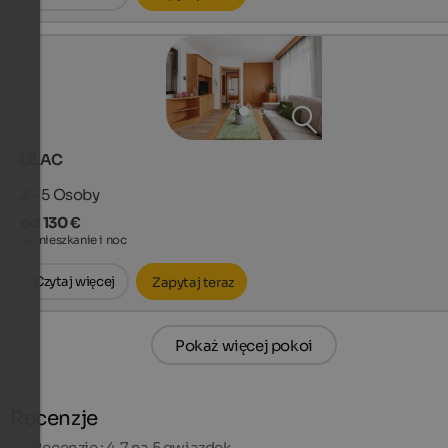
LILAC
2 - 5
Osoby
od 130 €
za mieszkanie i noc
Czytaj więcej
Zapytaj teraz
Pokaż więcej pokoi
Recenzje
44
Recenzje : 4,7 na 5 gwiazdek