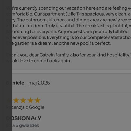
We're currently spending our vacation here and are feeling ve
comfortable. Our apartment (Lilie 1) is spacious, very clean, a
cozy. The bathroom, kitchen, and dining area are newly reno
and ultra-modern. Truly beautiful. The breakfast is plentiful, w
something for everyone. Any requests are promptly fulfilled 
whenever possible. Everything is to our complete satisfaction
The garden is a dream, and the new pool is perfect.

Thank you, dear Gstrein family, also for your kind hospitality.
would love to come back again.
Daniele
- maj 2026
Recenzja z Google
DOSKONAŁY
5 na 5 gwiazdek