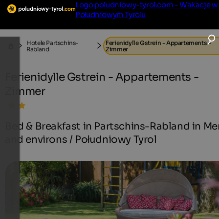
Logo poludniowy-tyrol.com - Wakacje w
Południowym Tyrolu
Hotele Partschins-
Ferienidylle Gstrein - Appartements -
Rabland
Zimmer
Ferienidylle Gstrein - Appartements -
Zimmer
Bed & Breakfast in Partschins-Rabland in Me
and environs / Południowy Tyrol