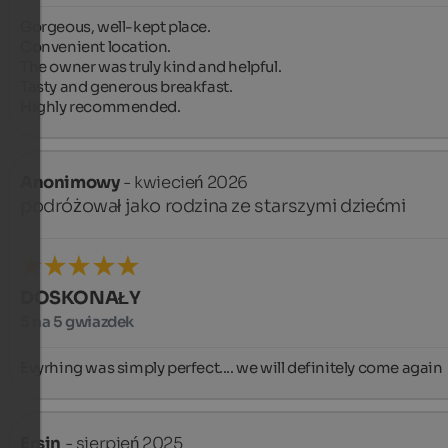
Gorgeous, well-kept place.

Convenient location.

The owner was truly kind and helpful.

Tasty and generous breakfast.

Highly recommended.
Anonimowy
- kwiecień 2026
podróżował jako rodzina ze starszymi dziećmi
DOSKONAŁY
5 na 5 gwiazdek
Evyrhing was simply perfect.... we will definitely come again
Ersin
- sierpień 2025