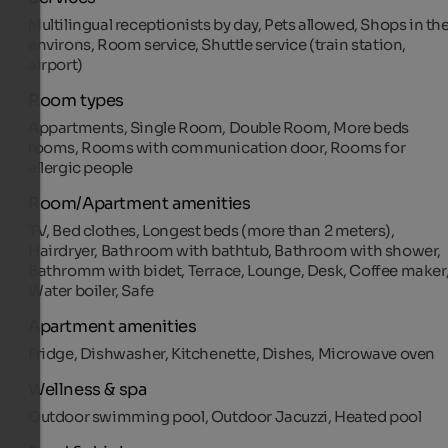
Multilingual receptionists by day, Pets allowed, Shops in th
environs, Room service, Shuttle service (train station,
airport)
Room types
Appartments, Single Room, Double Room, More beds
rooms, Rooms with communication door, Rooms for
allergic people
Room/Apartment amenities
TV, Bed clothes, Longest beds (more than 2 meters),
Hairdryer, Bathroom with bathtub, Bathroom with shower,
Bathromm with bidet, Terrace, Lounge, Desk, Coffee maker
Water boiler, Safe
Apartment amenities
Fridge, Dishwasher, Kitchenette, Dishes, Microwave oven
Wellness & spa
Outdoor swimming pool, Outdoor Jacuzzi, Heated pool