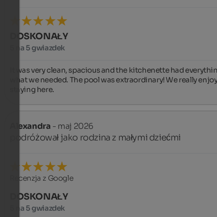
DOSKONAŁY
5 na 5 gwiazdek
It was very clean, spacious and the kitchenette had everythin
what we needed. The pool was extraordinary! We really enjoy
staying here.
Alexandra
- maj 2026
podróżował jako rodzina z małymi dziećmi
Recenzja z Google
DOSKONAŁY
5 na 5 gwiazdek