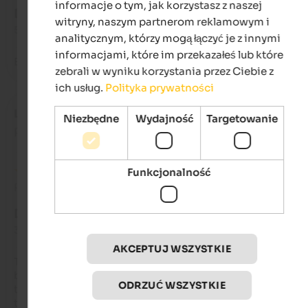
informacje o tym, jak korzystasz z naszej
DOSKONAŁY
witryny, naszym partnerom reklamowym i
5 na 5 gwiazdek
analitycznym, którzy mogą łączyć je z innymi
informacjami, które im przekazałeś lub które
Been there for years and can only recommend it.
zebrali w wyniku korzystania przez Ciebie z
ich usług.
Polityka prywatności
Lüthi
- czerwiec 2025
Niezbędne
Wydajność
Targetowanie
podróżował jako młoda para
Funkcjonalność
Recenzja z Google
DOBRY
3,2 na 5 gwiazdek
AKCEPTUJ WSZYSTKIE
The rooms are showing their age, the bed has a bad mattress.
bathroom has been renovated. Unfortunately there is no fridg
ODRZUĆ WSZYSTKIE
the room, which makes it very unpleasant at night when you 
thirsty. The breakfast rolls were not exactly fresh and dry. The 