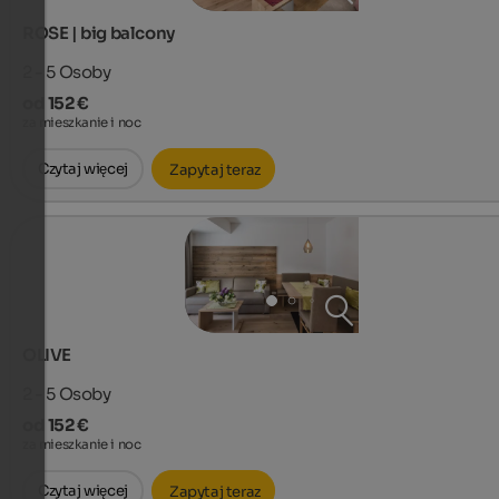
ROSE | big balcony
2 - 5
Osoby
od 152 €
za mieszkanie i noc
Czytaj więcej
Zapytaj teraz
OLIVE
2 - 5
Osoby
od 152 €
za mieszkanie i noc
Czytaj więcej
Zapytaj teraz