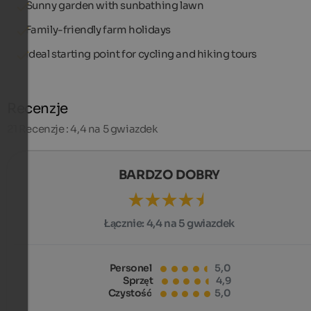
Sunny garden with sunbathing lawn
Family-friendly farm holidays
Ideal starting point for cycling and hiking tours
Recenzje
21
Recenzje : 4,4 na 5 gwiazdek
BARDZO DOBRY
Łącznie:
4,4 na 5 gwiazdek
Personel
5,0
Sprzęt
4,9
Czystość
5,0