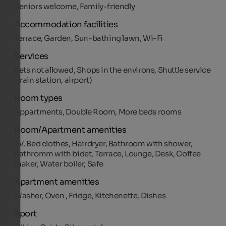
Seniors welcome, Family-friendly
Accommodation facilities
Terrace, Garden, Sun-bathing lawn, Wi-Fi
Services
Pets not allowed, Shops in the environs, Shuttle service
(train station, airport)
Room types
Appartments, Double Room, More beds rooms
Room/Apartment amenities
TV, Bed clothes, Hairdryer, Bathroom with shower,
Bathromm with bidet, Terrace, Lounge, Desk, Coffee
maker, Water boiler, Safe
Apartment amenities
Washer, Oven , Fridge, Kitchenette, Dishes
Sport