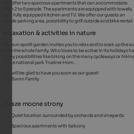
We offer two spacious apartments that can accommodate
from 2 to 5 people. The apartments are equipped with towels,
bed, fully equipped kitchen and TV. We offer our guests an
ample parking area, possibility to grill outside and bike rental.
Relaxation & activities in nature
Our sun spoilt garden invites you to relax and to soak up the s
with the whole family. Who loves to be active in its holidays h
many possibilities like biking on the many cycleways or hikin
in the national park Trudner Horn.
We will be glad to have you soon as our guest!
The Sanin Family
Nasze mocne strony
Quiet location surrounded by orchards and vineyards
Spacious apartments with balcony