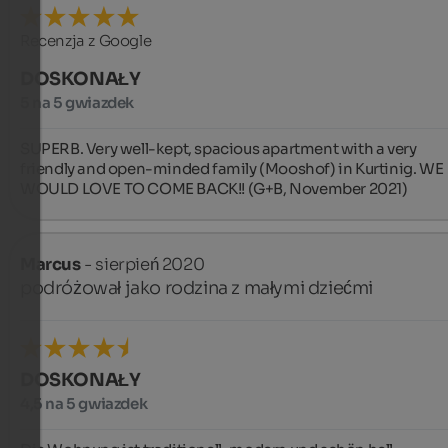
Recenzja z Google
DOSKONAŁY
5 na 5 gwiazdek
SUPERB. Very well-kept, spacious apartment with a very 
friendly and open-minded family (Mooshof) in Kurtinig. WE 
WOULD LOVE TO COME BACK!! (G+B, November 2021)
Marcus
- sierpień 2020
podróżował jako rodzina z małymi dziećmi
DOSKONAŁY
4,5 na 5 gwiazdek