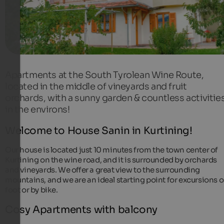
Apartments at the South Tyrolean Wine Route,
located in the middle of vineyards and fruit
orchards, with a sunny garden & countless activitie
in the environs!
Welcome to House Sanin in Kurtining!
Our house is located just 10 minutes from the town center of
Kurtining on the wine road, and it is surrounded by orchards
and vineyards. We offer a great view to the surrounding
mountains, and we are an ideal starting point for excursions 
foot or by bike.
Cosy Apartments with balcony