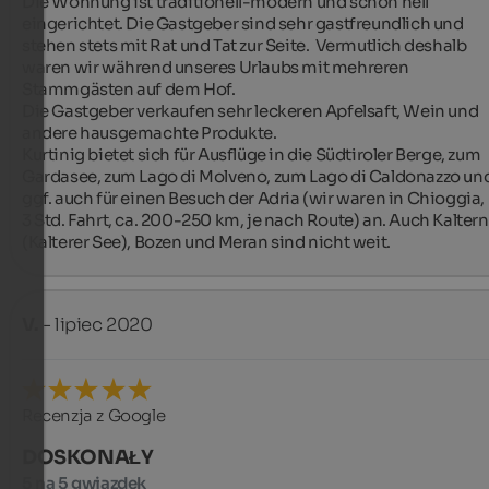
Die Wohnung ist traditionell-modern und schön hell 
eingerichtet. Die Gastgeber sind sehr gastfreundlich und 
stehen stets mit Rat und Tat zur Seite.  Vermutlich deshalb 
waren wir während unseres Urlaubs mit mehreren 
Stammgästen auf dem Hof. 

Die Gastgeber verkaufen sehr leckeren Apfelsaft, Wein und 
andere hausgemachte Produkte.

Kurtinig bietet sich für Ausflüge in die Südtiroler Berge, zum 
Gardasee, zum Lago di Molveno, zum Lago di Caldonazzo und
ggf. auch für einen Besuch der Adria (wir waren in Chioggia,
3 Std. Fahrt, ca. 200-250 km, je nach Route) an. Auch Kaltern 
(Kalterer See), Bozen und Meran sind nicht weit.
V.
- lipiec 2020
Recenzja z Google
DOSKONAŁY
5 na 5 gwiazdek