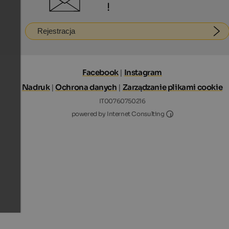
!
Rejestracja
Facebook
|
Instagram
Nadruk
|
Ochrona danych
|
Zarządzanie plikami cookie
IT00760750216
Internet Consultin
powered by Internet Consulting