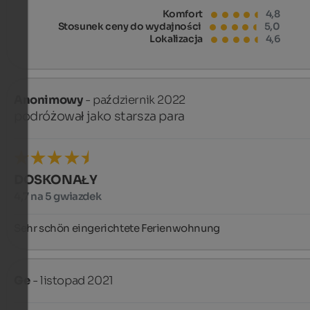
Komfort
4,8
Stosunek ceny do wydajności
5,0
Lokalizacja
4,6
Anonimowy
- październik 2022
podróżował jako starsza para
DOSKONAŁY
4,7 na 5 gwiazdek
Sehr schön eingerichtete Ferienwohnung
Ge
- listopad 2021