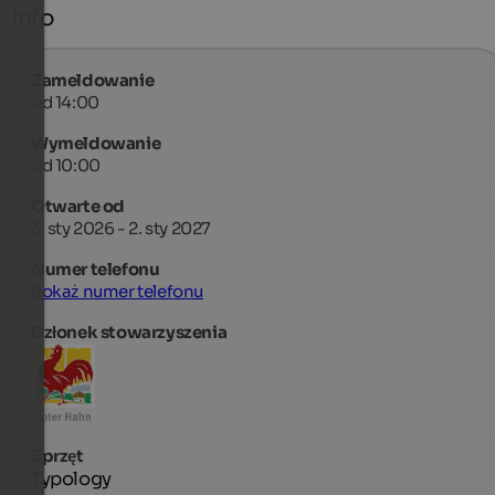
Info
Zameldowanie
od 14:00
Wymeldowanie
od 10:00
Otwarte od
3. sty 2026 - 2. sty 2027
Numer telefonu
Pokaż numer telefonu
Członek stowarzyszenia
Sprzęt
Typology