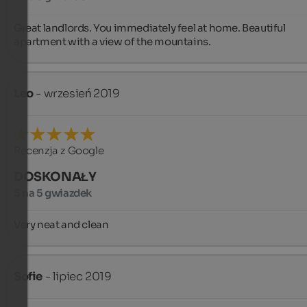
Great landlords. You immediately feel at home. Beautiful 
apartment with a view of the mountains.
Leo
- wrzesień 2019
Recenzja z Google
DOSKONAŁY
5 na 5 gwiazdek
Very neat and clean
Sofie
- lipiec 2019