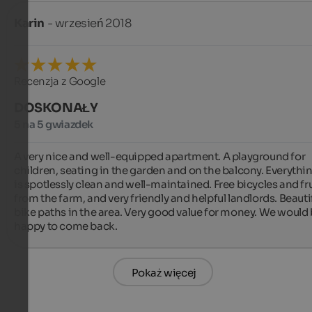
Karin
- wrzesień 2018
Recenzja z Google
DOSKONAŁY
5 na 5 gwiazdek
A very nice and well-equipped apartment. A playground for 
children, seating in the garden and on the balcony. Everythin
is spotlessly clean and well-maintained. Free bicycles and frui
from the farm, and very friendly and helpful landlords. Beautif
bike paths in the area. Very good value for money. We would 
happy to come back.
Pokaż więcej