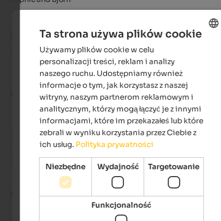
Ta strona używa plików cookie
Mirjam
- czerwiec 2019
podróżował jako rodzina ze starszymi dziećmi
Używamy plików cookie w celu
ENGLISH
personalizacji treści, reklam i analizy
POLISH
naszego ruchu. Udostępniamy również
informacje o tym, jak korzystasz z naszej
DOSKONAŁY
witryny, naszym partnerom reklamowym i
4,8 na 5 gwiazdek
analitycznym, którzy mogą łączyć je z innymi
informacjami, które im przekazałeś lub które
Wir waren rundum sehr zufrieden. Die Wohnung ist sehr 
zebrali w wyniku korzystania przez Ciebie z
geräumig, schön und sehr sauber. Die Vermieter sind sehr 
ich usług.
Polityka prywatności
herzlich! Wir hatten eine super schöne Woche und kommen 
ganz sicher wieder! Familie Dinger
Niezbędne
Wydajność
Targetowanie
Rumen
- kwiecień 2019
Funkcjonalność