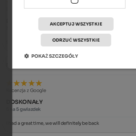
Recenzja z Google
DOSKONAŁY
AKCEPTUJ WSZYSTKIE
5 na 5 gwiazdek
ODRZUĆ WSZYSTKIE
Super
POKAŻ SZCZEGÓŁY
Massimiliano
- grudzień 2018
Recenzja z Google
DOSKONAŁY
5 na 5 gwiazdek
I had a great time, we will definitely be back