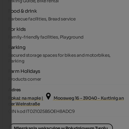
Hiking Guide, Bike rental
Food & drink
Barbecue facilities, Bread service
For kids
Family-friendly facilities, Playground
Parking
Secured storage spaces for bikes and motorbikes,
Parking
Farm Holidays
Products corner
Adres
Pokaż na mapie |
Moosweg 16 - 39040 - Kurtinig an
der Weinstraße
CIN kod IT021025B5OEH8ADC9
Mieszkania wakacyjne w Południowym Tyrolu