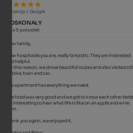
Recenzja z Google
DOSKONAŁY
5 na 5 gwiazdek
Dear family,

How hospitable you are, really fantastic. They are interested 
and helpful.

For this reason, we drove beautiful routes and also visited citi
by bike, train and car.

The apartment has everything we need.

The food was very good and we got to know each other better
It's interesting to hear what life is like on an apple and wine 
farm.

Thank you again, we enjoyed it.

Sophie and Björn