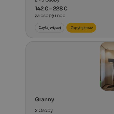
142 € – 228 €
za osobę i noc
Czytaj więcej
Zapytaj teraz
Granny
2
Osoby