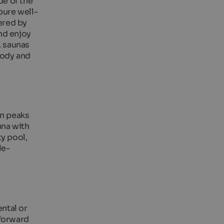
de of the
 pure well-
fered by
nd enjoy
, saunas
body and
in peaks
una with
y pool,
le-
ental or
 forward