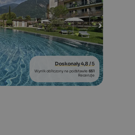
Doskonały 4,8
/ 5
Wynik obliczony na podstawie
651
Recenzje