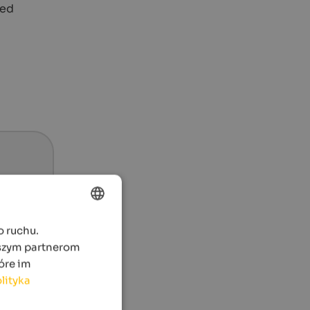
red
o ruchu.
ENGLISH
aszym partnerom
POLISH
óre im
lityka