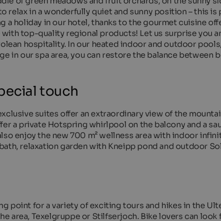
iddle of green meadows and fruit orchards, on the sunny si
to relax in a wonderfully quiet and sunny position – this is
g a holiday in our hotel, thanks to the gourmet cuisine of
with top-quality regional products! Let us surprise you a
rolean hospitality. In our heated indoor and outdoor pools
age in our spa area, you can restore the balance between 
pecial touch
xclusive suites offer an extraordinary view of the mounta
fer a private Hotspring whirlpool on the balcony and a sa
lso enjoy the new 700 m² wellness area with indoor infinit
 bath, relaxation garden with Kneipp pond and outdoor So
ng point for a variety of exciting tours and hikes in the Ult
 the area, Texelgruppe or Stilfserjoch. Bike lovers can look