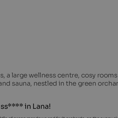
s, a large wellness centre, cosy room
 and sauna, nestled in the green orcha
ss**** in Lana!