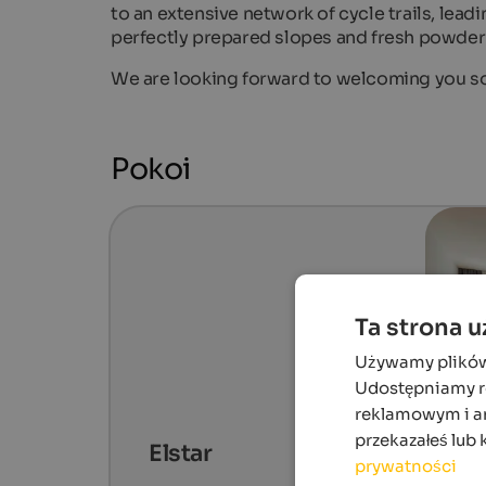
to an extensive network of cycle trails, leadi
perfectly prepared slopes and fresh powder i
We are looking forward to welcoming you so
Pokoi
Ta strona 
Używamy plików c
Udostępniamy ró
reklamowym i an
przekazałeś lub 
Elstar
prywatności