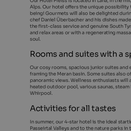
Our Hotel Pfeiss is located in Lana, in the m
Alps. Our hotel offers the unique possibility 
being! Gourmets will also be delighted durin
chef Daniel Überbacher and his dishes made 
the first-class service and genuine South Ty
and relax areas or with a regenerating mass
soul.
Rooms and suites with a s
Our cosy rooms, spacious junior suites and e
framing the Meran basin. Some suites also of
panoramic views. Wellness enthusiasts will a
heated outdoor pool, various saunas, steam
Whirpool.
Activities for all tastes
In summer, our 4-star hotel is the ideal starti
Passeirtal Valleys and to the nature parks in