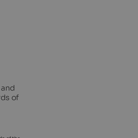
s and
rds of