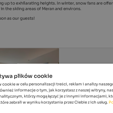
ng up to exhilarating heights. In winter, snow fans are offe
n the skiing areas of Meran and environs.
on as our guests!
używa plików cookie
ookie w celu personalizacji treści, reklam i analizy naszeg
wnież informacje o tym, jak korzystasz z naszej witryny, n
alitycznym, którzy mogą łączyć je z innymi informacjami, kt
które zebrali w wyniku korzystania przez Ciebie z ich usług.
Po