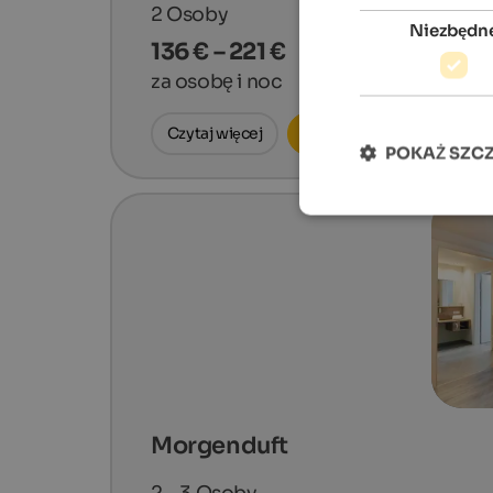
2
Osoby
Niezbędn
136 € – 221 €
za osobę i noc
Czytaj więcej
Zapytaj teraz
POKAŻ SZC
Morgenduft
2 - 3
Osoby