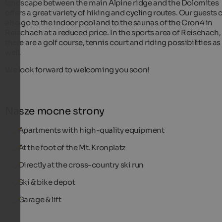
landscape between the main Alpine ridge and the Dolomites
offers a great variety of hiking and cycling routes. Our guests 
also go to the indoor pool and to the saunas of the Cron4 in
Reischach at a reduced price. In the sports area of Reischach,
there are a golf course, tennis court and riding possibilities as
well.
We look forward to welcoming you soon!
Nasze mocne strony
Apartments with high-quality equipment
At the foot of the Mt. Kronplatz
Directly at the cross-country ski run
Ski & bike depot
Garage & lift