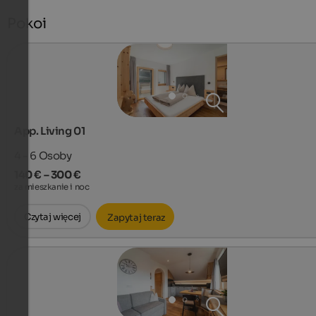
Pokoi
App. Living 01
4 - 6
Osoby
140 € – 300 €
za mieszkanie i noc
Czytaj więcej
Zapytaj teraz