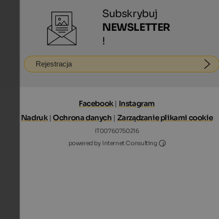
Subskrybuj
NEWSLETTER
!
Rejestracja
Facebook
|
Instagram
Nadruk
|
Ochrona danych
|
Zarządzanie plikami cookie
IT00760750216
Internet Consultin
powered by Internet Consulting