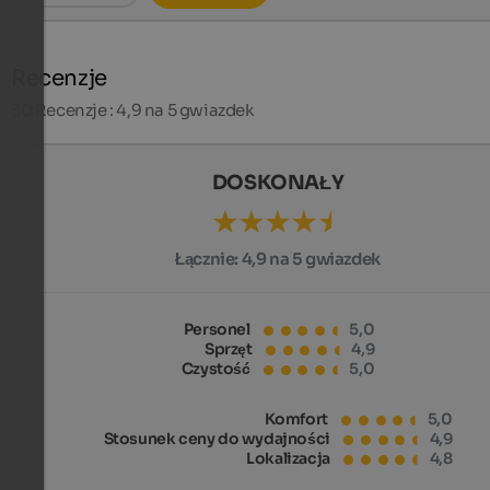
Recenzje
30
Recenzje : 4,9 na 5 gwiazdek
DOSKONAŁY
Łącznie:
4,9 na 5 gwiazdek
Personel
5,0
Sprzęt
4,9
Czystość
5,0
Komfort
5,0
Stosunek ceny do wydajności
4,9
Lokalizacja
4,8