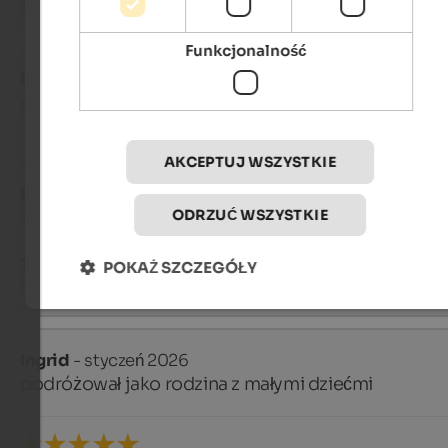
alles ..
Funkcjonalność
Petra
- luty 2026
podróżował jako rodzina ze starszymi dziećmi
AKCEPTUJ WSZYSTKIE
DOSKONAŁY
ODRZUĆ WSZYSTKIE
5 na 5 gwiazdek
The apartment was modern and comfortably furnished. The 
POKAŻ SZCZEGÓŁY
location in relation to Kronplatz is perfect.
Ingrid
- styczeń 2026
podróżował jako rodzina z małymi dziećmi