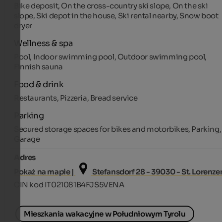
Bike deposit, On the cross-country ski slope, On the ski
slope, Ski depot in the house, Ski rental nearby, Snow boot
dryer
Wellness & spa
Pool, Indoor swimming pool, Outdoor swimming pool,
Finnish sauna
Food & drink
Restaurants, Pizzeria, Bread service
Parking
Secured storage spaces for bikes and motorbikes, Parking,
Garage
Adres
Pokaż na mapie |
Stefansdorf 28 - 39030 - St. Lorenze
CIN kod IT021081B4FJS5VENA
Mieszkania wakacyjne w Południowym Tyrolu