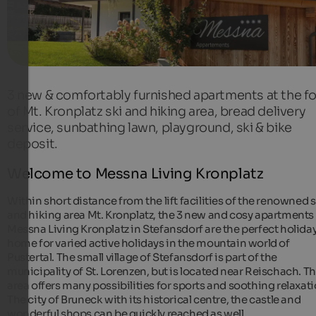
3 new & comfortably furnished apartments at the f
of Mt. Kronplatz ski and hiking area, bread delivery
service, sunbathing lawn, playground, ski & bike
deposit.
Welcome to Messna Living Kronplatz
Within short distance from the lift facilities of the renowned s
and hiking area Mt. Kronplatz, the 3 new and cosy apartments 
Messna Living Kronplatz in Stefansdorf are the perfect holida
home for varied active holidays in the mountain world of
Pustertal. The small village of Stefansdorf is part of the
municipality of St. Lorenzen, but is located near Reischach. T
area offers many possibilities for sports and soothing relaxati
The city of Bruneck with its historical centre, the castle and
wonderful shops can be quickly reached as well.