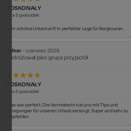
DOSKONAŁY
5 na 5 gwiazdek
Sehr schöne Unterkunft in perfekter Lage für Bergtouren.
Volker
- czerwiec 2026
podróżował jako grupa przyjaciół
DOSKONAŁY
5 na 5 gwiazdek
Alles war perfekt. Die Vermieterin hat uns mit Tips und 
Anregungen für unseren Urlaub versorgt. Super und sehr zu 
empfehlen