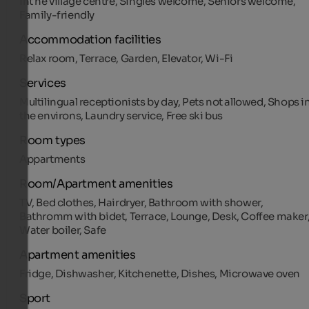
Int he village centre, Singles welcome, Seniors welcome,
Family-friendly
Accommodation facilities
Relax room, Terrace, Garden, Elevator, Wi-Fi
Services
Multilingual receptionists by day, Pets not allowed, Shops i
the environs, Laundry service, Free ski bus
Room types
Appartments
Room/Apartment amenities
TV, Bed clothes, Hairdryer, Bathroom with shower,
Bathromm with bidet, Terrace, Lounge, Desk, Coffee maker
Water boiler, Safe
Apartment amenities
Fridge, Dishwasher, Kitchenette, Dishes, Microwave oven
Sport