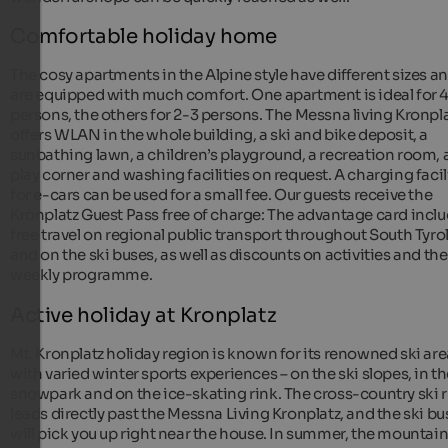
Comfortable holiday home
The cosy apartments in the Alpine style have different sizes a
are equipped with much comfort. One apartment is ideal for 
persons, the others for 2-3 persons. The Messna living Kronpl
offers WLAN in the whole building, a ski and bike deposit, a
sunbathing lawn, a children’s playground, a recreation room, 
play corner and washing facilities on request. A charging facil
for e-cars can be used for a small fee. Our guests receive the
Kronplatz Guest Pass free of charge: The advantage card incl
free travel on regional public transport throughout South Tyro
and on the ski buses, as well as discounts on activities and the
weekly programme.
Active holiday at Kronplatz
Mt. Kronplatz holiday region is known for its renowned ski are
with varied winter sports experiences – on the ski slopes, in t
snowpark and on the ice-skating rink. The cross-country ski 
leads directly past the Messna Living Kronplatz, and the ski bu
will pick you up right near the house. In summer, the mountai