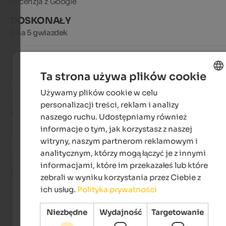
Recenzja z Google
DOSKONAŁY
5 na 5 gwiazdek
We stayed there last July and are coming back again this year
Great apartment, super friendly landlord, everything was clea
Ta strona używa plików cookie
and you can even order fresh pastries for breakfast
Używamy plików cookie w celu
ENGLISH
personalizacji treści, reklam i analizy
POLISH
Martin
- marzec 2026
naszego ruchu. Udostępniamy również
podróżował jako grupa przyjaciół
informacje o tym, jak korzystasz z naszej
witryny, naszym partnerom reklamowym i
analitycznym, którzy mogą łączyć je z innymi
informacjami, które im przekazałeś lub które
DOSKONAŁY
zebrali w wyniku korzystania przez Ciebie z
5 na 5 gwiazdek
ich usług.
Polityka prywatności
Super nette Gastgeber. Tolle Lage. Traumhafte Umgebung. 
Niezbędne
Wydajność
Targetowanie
Großartiges Skigebiet. Supertolles Appartment. Vielen Dank 