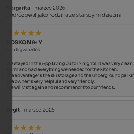
Margarita
- marzec 2026
podróżował jako rodzina ze starszymi dziećmi
DOSKONAŁY
5 na 5 gwiazdek
We stayed in the App Living 03 for 7 nights. It was very clean, 
warm and had everything we needed for the kitchen.

The advantage is the ski storage and the underground parkin
The owner is very helpful and very friendly.

We will visit again and recommend it to our friends.
Birgit
- marzec 2026