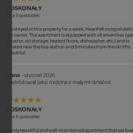
DOSKONAŁY
5 na 5 gwiazdek
We stayed at this property for a week. Heartfelt congratulatio
the owner. The apartment is equipped with all amenities (gar
elevator, ski storage, heated floors, dishwasher, etc.) and is 
located near the bus station and 5 minutes from the ski lifts. 
Beautiful.
Alena
- styczeń 2026
podróżował jako rodzina z małymi dziećmi
DOSKONAŁY
5 na 5 gwiazdek
A truly beautiful and well-maintained apartment that we love 