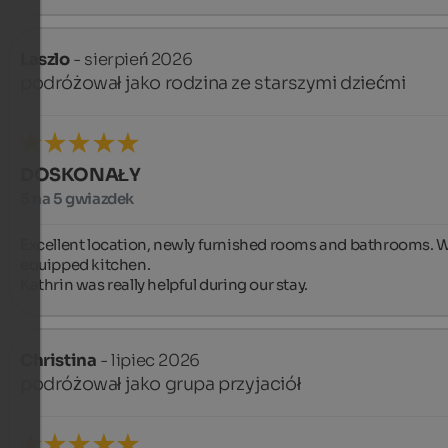
Laszlo
- sierpień 2026
podróżował jako rodzina ze starszymi dziećmi
DOSKONAŁY
5 na 5 gwiazdek
Excellent location, newly furnished rooms and bathrooms. We
equipped kitchen. 

Kathrin was really helpful during our stay.
Christina
- lipiec 2026
podróżował jako grupa przyjaciół