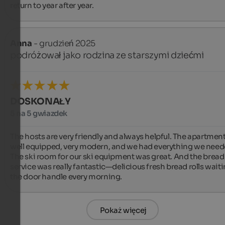
return to year after year.
Anna
- grudzień 2025
podróżował jako rodzina ze starszymi dziećmi
DOSKONAŁY
5 na 5 gwiazdek
The hosts are very friendly and always helpful. The apartment
well equipped, very modern, and we had everything we neede
The ski room for our ski equipment was great. And the bread r
service was really fantastic—delicious fresh bread rolls waiti
the door handle every morning.
Pokaż więcej