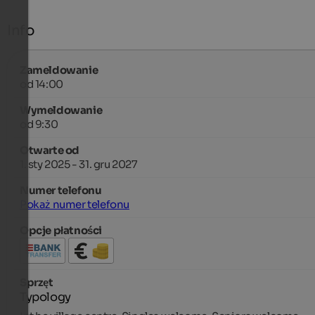
Info
Zameldowanie
od 14:00
Wymeldowanie
od 9:30
Otwarte od
1. sty 2025 - 31. gru 2027
Numer telefonu
Pokaż numer telefonu
Opcje płatności
Sprzęt
Typology