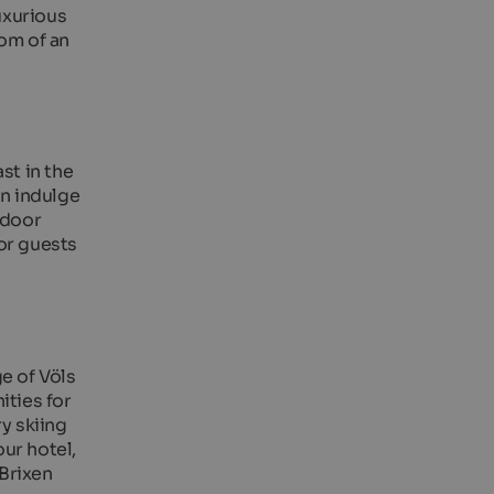
uxurious
dom of an
st in the
an indulge
tdoor
for guests
e of Völs
ties for
y skiing
our hotel,
 Brixen