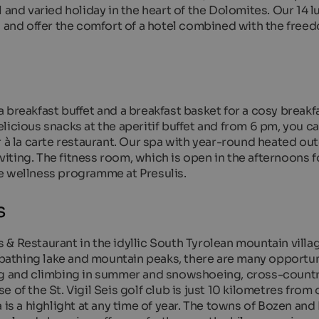
 and varied holiday in the heart of the Dolomites. Our 14 l
d and offer the comfort of a hotel combined with the free
breakfast buffet and a breakfast basket for a cosy breakfa
licious snacks at the aperitif buffet and from 6 pm, you c
r à la carte restaurant. Our spa with year-round heated ou
nviting. The fitness room, which is open in the afternoons 
e wellness programme at Presulis.
s
& Restaurant in the idyllic South Tyrolean mountain villag
athing lake and mountain peaks, there are many opportuni
ing and climbing in summer and snowshoeing, cross-countr
of the St. Vigil Seis golf club is just 10 kilometres from 
 is a highlight at any time of year. The towns of Bozen and