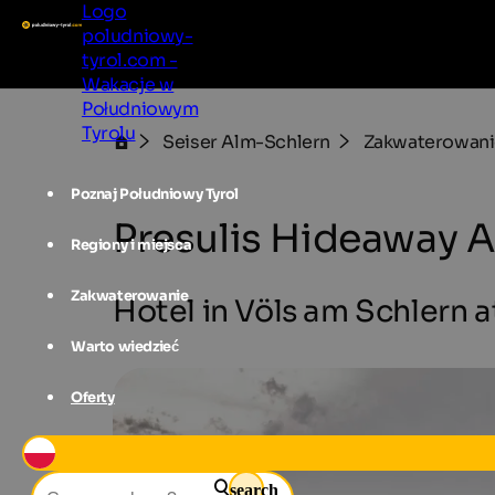
Logo
poludniowy-
tyrol.com -
Wakacje w
Południowym
Tyrolu
Seiser Alm-Schlern
Zakwaterowani
Poznaj Południowy Tyrol
Presulis Hideaway 
Regiony i miejsca
Zakwaterowanie
Hotel in Völs am Schlern a
Warto wiedzieć
Oferty
search