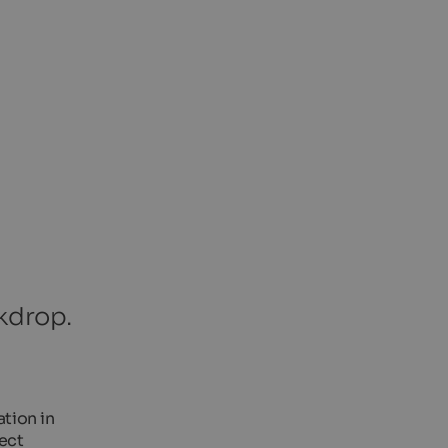
ckdrop.
tion in
fect