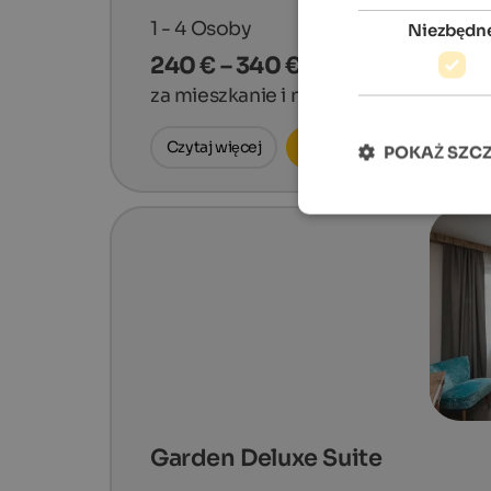
1 - 4
Osoby
Niezbędn
240 € – 340 €
za mieszkanie i noc
Czytaj więcej
Zapytaj teraz
POKAŻ SZC
Garden Deluxe Suite