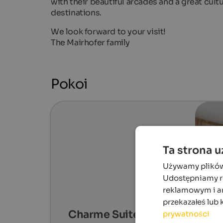
with their beautiful arcades and a great cul
destinations.
We look forward to your visit!
The Mairhofer family
Pokoi
Ta strona 
Używamy plików c
Udostępniamy ró
reklamowym i an
przekazałeś lub 
Charme Suite
prywatności