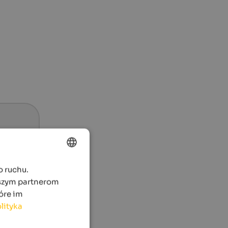
o ruchu.
ENGLISH
aszym partnerom
POLISH
óre im
lityka