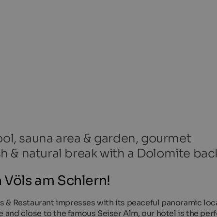
pool, sauna area & garden, gourmet
lish & natural break with a Dolomite ba
n Völs am Schlern!
 & Restaurant impresses with its peaceful panoramic loca
e and close to the famous Seiser Alm, our hotel is the per