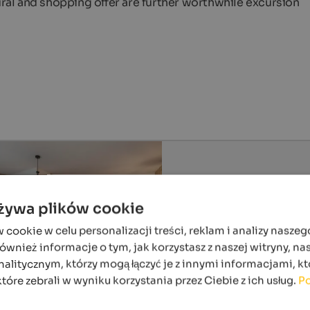
tural and shopping offer are further worthwhile excursion
używa plików cookie
ookie w celu personalizacji treści, reklam i analizy naszeg
wnież informacje o tym, jak korzystasz z naszej witryny, n
alitycznym, którzy mogą łączyć je z innymi informacjami, kt
które zebrali w wyniku korzystania przez Ciebie z ich usług.
Po