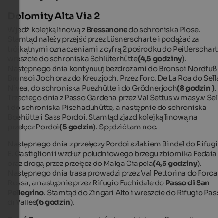
Dolomity Alta Via 2
Wjedź kolejką linową z
Bressanone
do schroniska Plose.
Stamtąd należy przejść przez Lüsnerscharte i podążać za
trójkątnymi oznaczeniami z cyfrą 2 pośrodku do Peitlerschart
wreszcie do schroniska Schlüterhütte
(4,5 godziny
).
Następnego dnia kontynuuj bezdrożami do Bronsoi Nordfuß 
Bronsoi Joch oraz do Kreuzjoch. Przez Forc. De La Roa do Sell
Nivea, do schroniska Puezhütte i do Grödnerjoch
(8 godzin
)
.
Trzeciego dnia z Passo Gardena przez Val Settus w masyw Sel
i do schroniska Pischaduhütte, a następnie do schroniska
Boèhütte i Sass Pordoi. Stamtąd zjazd kolejką linową na
przełęcz Pordoi
(5 godzin
). Spędzić tam noc.
Następnego dnia z przełęczy Pordoi szlakiem Bindel do Rifug
E. Castiglioni i wzdłuż południowego brzegu zbiornika Fedaia
oraz drogą przez przełęcz do Malga Ciapela
(4,5 godziny
).
Następnego dnia trasa prowadzi przez Val Pettorina do Forca
Rossa, a następnie przez Rifugio Fuchidale do
Passo di San
Pellegrino
. Stamtąd do Zingari Alto i wreszcie do Rifugio Pas
di Valles
(6 godzin
).