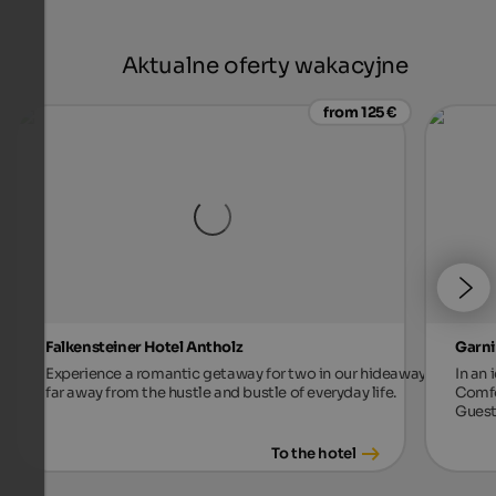
Aktualne oferty wakacyjne
from 125 €
Falkensteiner Hotel Antholz
Garni
Experience a romantic getaway for two in our hideaway,
In an 
far away from the hustle and bustle of everyday life.
Comfo
Guest
To the hotel