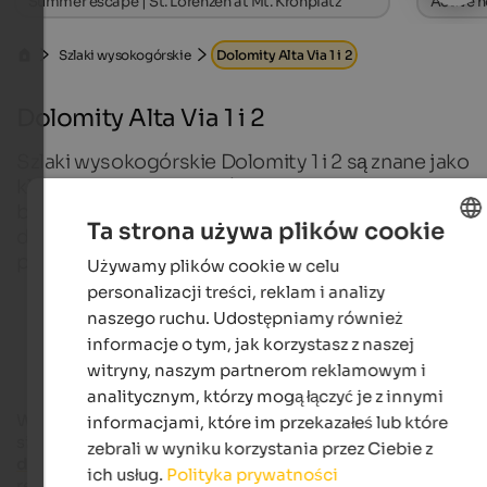
Summer escape | St. Lorenzen at Mt. Kronplatz
Active h
Szlaki wysokogórskie
Dolomity Alta Via 1 i 2
Dolomity Alta Via 1 i 2
Szlaki wysokogórskie Dolomity 1 i 2 są znane jako
klasyczne przejścia z północy na południe. Oba są
bardzo popularne w miesiącach letnich i wymagają
Ta strona używa plików cookie
dużej sprawności fizycznej i wytrzymałości
psychicznej.
Używamy plików cookie w celu
ENGLISH
personalizacji treści, reklam i analizy
POLISH
naszego ruchu. Udostępniamy również
Hotele turystyczne w Południowym Tyrolu
informacje o tym, jak korzystasz z naszej
witryny, naszym partnerom reklamowym i
analitycznym, którzy mogą łączyć je z innymi
W końcu pokusa jest często dość duża, aby po prostu zatrzym
informacjami, które im przekazałeś lub które
się w pięknym schronisku górskim lub nawet zejść do jednej 
zebrali w wyniku korzystania przez Ciebie z
dolin Dolomitów
i zrezygnować z wędrówki. Ale ci, którzy
ich usług.
Polityka prywatności
rezygnują z wysokogórskich wędrówek, tracą wspaniałe