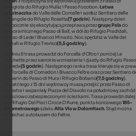
Dzień 7
rozpoczyna się wędrówką grzbietem z Passo di
Vengiota do Rifugio Mulàz i Passo Focobon.
Łatwa
wspinaczka
do Valle delle Comelle i wzdłuż Sentiero delle
Farangole do Rifugio Rosetta
(7 godzin
). Następny dzień
rozpocznie się ekscytującą przeprawą przez
grupę Pala
do
panoramicznego Passo di Ball, w dół do Rifugio Pradidali,
Passo di Lede i Bivacco Minazio. Noc spędzisz w Valle dei
Canali w Rifugio Treviso
(5,5 godziny
).
W dniu 8 trasa prowadzi do Forcella d'Oltro i poniżej Le
Rochette przez szerokie wzniesienia i zjazdy do Rifugio Pass
Cereda
(5 godzin
). Następnego ranka trasa kieruje się w pra
do Forcella di Comedon i Bivacco Feltre oraz przez Sentiero d
Caserin do Passo di Mura i Rifugio Bolzano
(7,5 godziny
).
Ostatniego z 15 dni wędrowcy muszą przejść przez Passo di
Finestra i wspaniały Piazza del Diavolo na południowy zachód
częściowo zabezpieczonymi ścieżkami. Trasa prowadzi dalej
do Rifugio Dal Piaz i Croce D'Aune, punktu końcowego
185-
kilometrowego
szlaku
Alta Via w Dolomitach
. Stąd można
dojechać autobusem do Feltre.