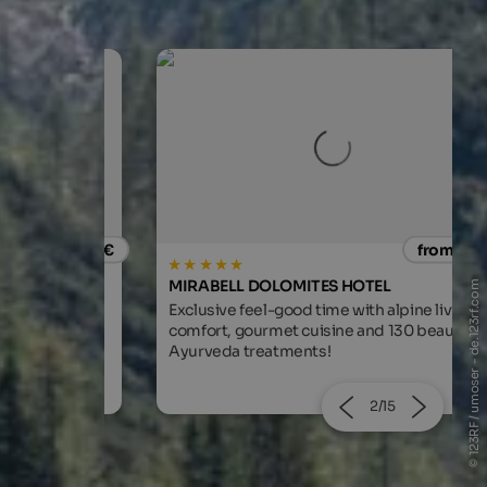
from 80 €
from 166
MIRABELL DOLOMITES HOTEL
© 123RF / umoser - de.123rf.com
. Familiar
Exclusive feel-good time with alpine living
sine.
comfort, gourmet cuisine and 130 beauty &
Ayurveda treatments!
2/15