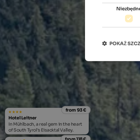
Niezbędn
POKAŻ SZC
from 93 €
Hotel Leitner
In Mühlbach, a real gem in the heart
of South Tyrol's Eisacktal Valley.
from 118 €