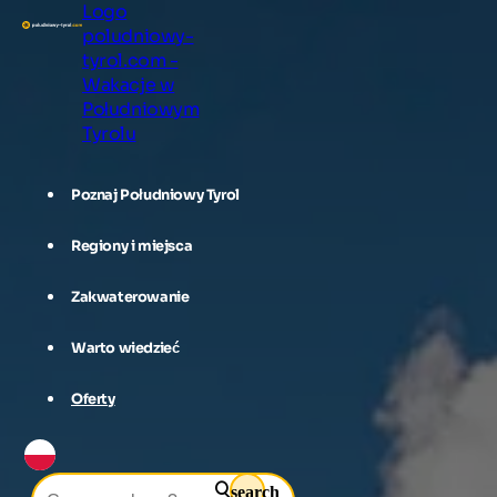
Logo
poludniowy-
tyrol.com -
Wakacje w
Południowym
Tyrolu
Poznaj Południowy Tyrol
Regiony i miejsca
Zakwaterowanie
Warto wiedzieć
Oferty
search