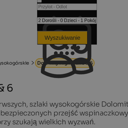
Wyszukiwanie
wysokogórskie
Dolomity High Trail 5 & 6
& 6
szych, szlaki wysokogórskie Dolomity
ezabezpieczonych przejść wspinaczkow
rzy szukają wielkich wyzwań.