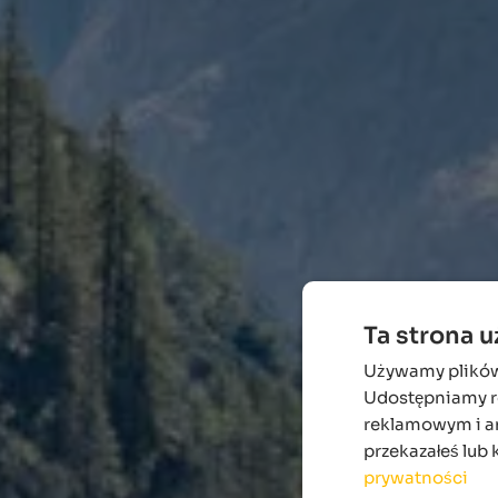
Ta strona 
Używamy plików c
Udostępniamy ró
reklamowym i an
przekazałeś lub 
prywatności