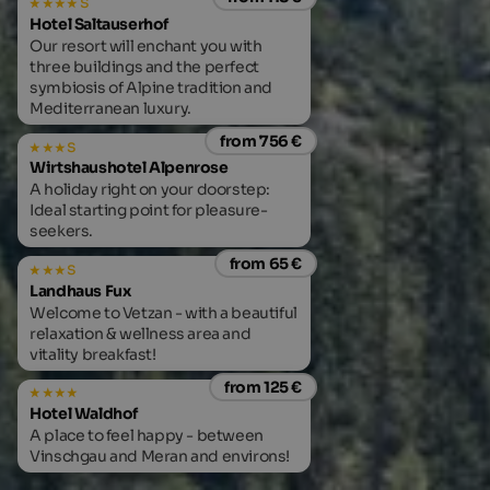
s
Hotel Saltauserhof
Our resort will enchant you with
three buildings and the perfect
symbiosis of Alpine tradition and
Mediterranean luxury.
from 756 €
s
Wirtshaushotel Alpenrose
A holiday right on your doorstep:
Ideal starting point for pleasure-
seekers.
from 65 €
s
Landhaus Fux
Welcome to Vetzan - with a beautiful
relaxation & wellness area and
vitality breakfast!
from 125 €
Hotel Waldhof
A place to feel happy - between
Vinschgau and Meran and environs!