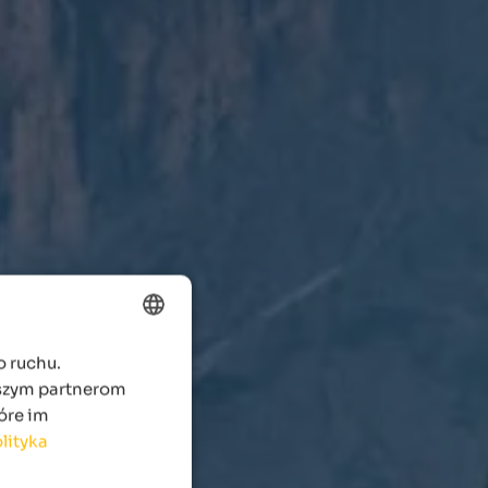
o ruchu.
ENGLISH
aszym partnerom
POLISH
óre im
lityka