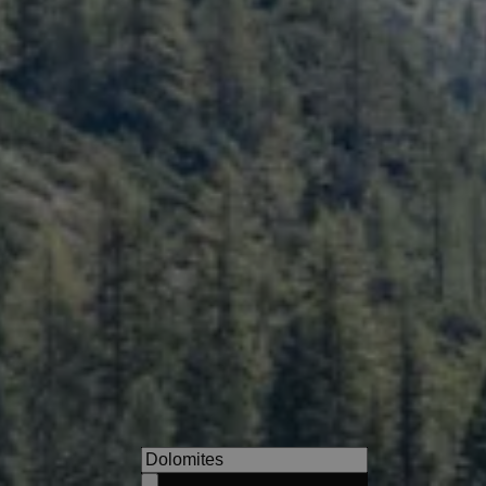
Pension Sonnenhof
In Meransen at Mt. Gitschberg
atmosphere and excellent cui