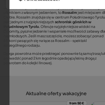
Jeśli szukasz przekąsek i wolisz być obsługiwany niż cieszyć s
piknikiem z własnym jedzeniem, to
Rossalm
jest miejscem d
Ciebie. Rossalm znajduje się w centrum Południowego Tyrolu 
jest jednym z najpiękniejszych
schronisk górskich w
Południowym Tyrolu
. Oferuje najpiękniejsze widoki na
Dolomity, pyszne jedzenie i wspaniałe możliwości zabawy dl
najmłodszych. Jeśli masz szczęście, możesz zobaczyć ponad
60 koni pasących się na łące za Rossalm - spektakl
szczególnego rodzaju.
Droga powrotna może przebiegać ponownie tą samą trasą lu
prowadzić ponad 2 km łagodnie opadającą leśną drogą z
powrotem do kolejki linowej.
Aktualne oferty wakacyjne
from 50 €