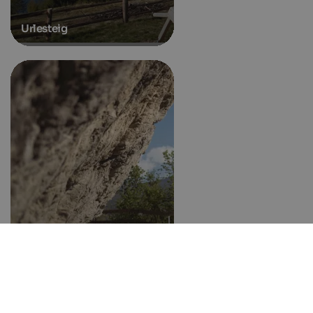
Urlesteig
Waalwege w dolinie