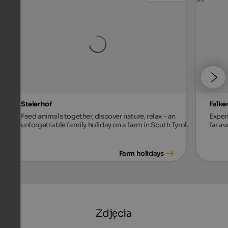
Steierhof
Falke
Feed animals together, discover nature, relax – an
Exper
unforgettable family holiday on a farm in South Tyrol.
far aw
Farm holidays
Zdjęcia