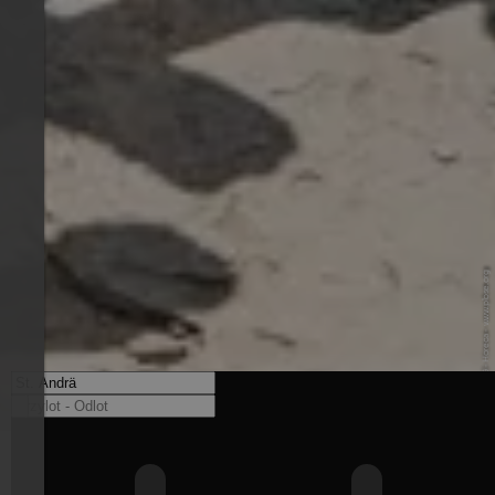
© Plose Ski AG - Horeca - www.plose.org