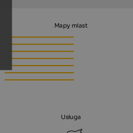
Mapy miast
Bolzano
Bressanone
Brunico
Chiusaen
Laives
Merano
Vipiteno
Usługa