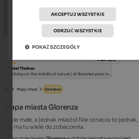
AKCEPTUJ WSZYSTKIE
ODRZUĆ WSZYSTKIE
Wyszukiwanie
POKAŻ SZCZEGÓŁY
from 65 €
Hotel Theiner
Holidays in the middle of nature | at Reschen pass in
Vinschgau
Mapy miast
Glorenza
Mapa miasta Glorenza
Takie małe, a jednak miasto! Nie oznacza to jednak,
nie ma tu wiele do zobaczenia.
Wręcz przeciwnie:
Glorenza
w dolinie Venosta może i jest