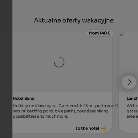
Aktualne oferty wakacyjne
from 140 €
Hotel Sand
Landh
Holidays in Vinschgau - Garden with 25 m sports pool &
Welco
natural bathing pond, bike paths, countless hiking
gates 
possibilities and much more.
area a
To the hotel