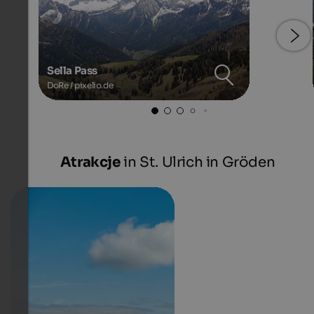
Sella Pass
DoRe / pixelio.de
Atrakcje
in St. Ulrich in Gröden