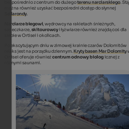
bezpośrednio z centrum do dużego
terenu narciarskiego
. St
można również uzyskać bezpośredni dostęp do słynnej
Sellarondy
.
Narciarze biegowi
, wędrowcy na rakietach śnieżnych,
saneczkarze,
skitourowcy
i łyżwiarze również znajdą coś dla
siebie w Ortisei i okolicach.
Po ekscytującym dniu w zimowej krainie czarów Dolomitów
relaks jest na porządku dziennym.
Kryty basen Mar Dolomity
Ortisei oferuje również
centrum odnowy biolog
icznej z
różnymi saunami.
Skiing in Wolkenstein in Gröden
Perfectly prepared ski runs are waiting for ski fans in the
of Gröden at the foot of Mt. Langkofel.
DOLOMITES Val Gardena / Gröden - Diego Moroder