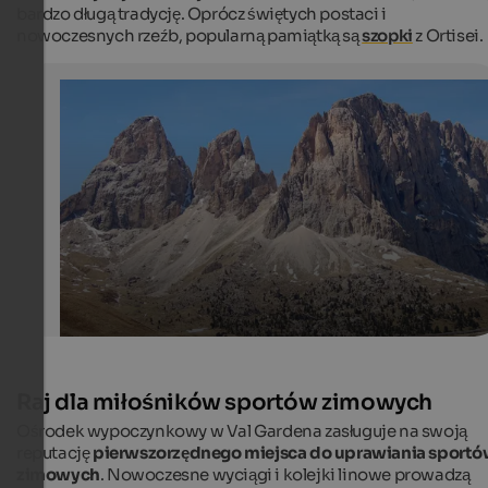
bardzo długą tradycję. Oprócz świętych postaci i
nowoczesnych rzeźb, popularną pamiątką są
szopki
z Ortisei.
St. Ulrich in Gröden
Langkofel Gruppe
DoRe / pixelio.de
Raj dla miłośników sportów zimowych
Ośrodek wypoczynkowy w Val Gardena zasługuje na swoją
reputację
pierwszorzędnego miejsca do uprawiania sport
zimowych
. Nowoczesne wyciągi i kolejki linowe prowadzą