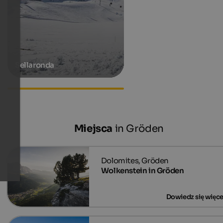
Sellaronda
Zakwaterowanie w Ortisei
Miejsca
in Gröden
Wolkenstein in Gröden