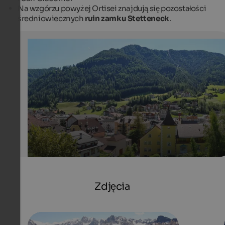
Na wzgórzu powyżej Ortisei znajdują się pozostałości
średniowiecznych
ruin
zamku Stetteneck
.
St. Ulrich
Panorama view
Val Gardena Marketing
Zdjęcia