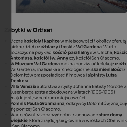
Zabytki w Ortisei
Liczne
kościoły i kaplice
w miejscowości i okolicy oferują
piękne dzieła
rzeźbiarzy
i
freski
z
Val Gardena
. Warto
zobaczyć na przykład
kościół parafialny
św. Ulricha,
kośció
Antoniusa
,
kościół św. Anny
czy kościół San Giacomo.
W
Muzeum Val Gardena
można podziwiać kolekcję
rzeźb
Val Gardena, znaleziska archeologiczne,
skamieniałości
z
Dolomitów oraz posiadłość filmowca i alpinisty
Luisa
Trenkera
.
Villa Venezia
autorstwa artysty Johanna Batisty Morodera
Lusenberga została zbudowana w latach 1903-1905 i
znajduje się w centrum miejscowości.
Pomnik Paula Grohmanna
, odkrywcy Dolomitów, znajduj
się poniżej San Giacomo.
Warto również zobaczyć dobrze zachowane
stare domy
wiejskie
, które znajdują się głównie w wioskach Oberwink
i San Giacomo.