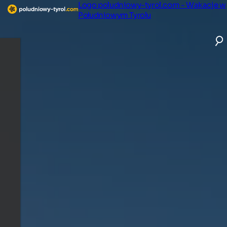
Logo poludniowy-tyrol.com - Wakacje w
Południowym Tyrolu