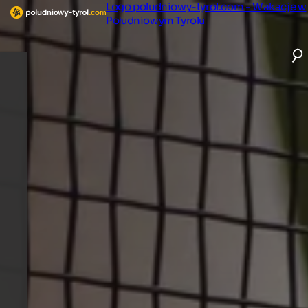
Logo poludniowy-tyrol.com - Wakacje w
Południowym Tyrolu