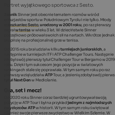
Portret wyjątkowego sportowca z Sesto.
Jannik
Sinner jest obecnie tematem rozmów wśród
entuzjastów sportu w Południowym Tyrolu i nie tylko. Młody
mieszkaniec Sesto
,
urodzony w 2001 roku
, po raz pierwszy
zagrał
w tenisa
w wieku 3 lat. W dzieciństwie Sinner
początkowo próbował swoich sił na nartach. Wkrótce jednak
skupił się na profesjonalnej grze w tenisa.
Od 2015 roku brał udział w kilku
turniejach juniorskich
, a
następnie w turniejach ITF i ATP Challenger Tours. Następnie
zdobył swój pierwszy tytuł Challenger Tour w Bergamo w 2019
roku. Dzięki tym sukcesom jego pozycja w światowych
rankingach stale się poprawiała. W tym samym roku po raz
pierwszy wziął udział w
ATP
Tour, a jesienią zdobył swój pierws
tytuł NextGen
w Mediolanie.
Gra, set i mecz!
Od 2020 roku Sinner coraz bardziej ugruntowywał swoją
pozycję w ATP Tour i był na przykład
jednym z najmłodszych
zwycięzców ATP
w historii. W tym samym roku świętował
również swoje pierwsze zwycięstwo w Wielkim Szlemie. W