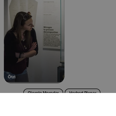
Ötzi
Giorgio Moroder
Herbert Pixner
Kastelruther Spatzen