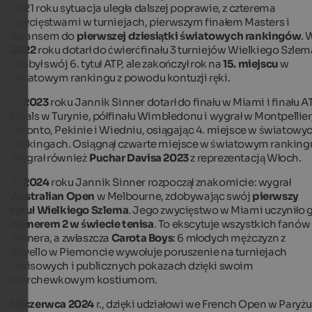
2021 roku sytuacja uległa dalszej poprawie, z czterema
zwycięstwami w turniejach, pierwszym finałem Masters i
awansem do
pierwszej dziesiątki światowych rankingów
. 
2022
roku dotarł do ćwierćfinału 3 turniejów Wielkiego Szlem
zdobył swój 6. tytuł ATP, ale zakończył rok na
15. miejscu
w
światowym rankingu z powodu kontuzji ręki.
W
2023
roku Jannik Sinner dotarł do finału w Miami i finału A
Finals w Turynie, półfinału Wimbledonu i wygrał w Montpellier
Toronto, Pekinie i Wiedniu, osiągając
4. miejsce w światowy
rankingach. Osiągnął czwarte miejsce w światowym ranking
Wygrał również
Puchar Davisa 2023
z reprezentacją Włoch.
W
2024
roku Jannik Sinner rozpoczął znakomicie: wygrał
Australian Open
w Melbourne, zdobywając swój
pierwszy
tytuł Wielkiego Szlema
. Jego zwycięstwo w Miami uczyniło 
numerem 2 w świecie tenisa
. To ekscytuje wszystkich fanów
Sinnera, a zwłaszcza
Carota Boys
: 6 młodych mężczyzn z
Revello w Piemoncie wywołuje poruszenie na turniejach
tenisowych i publicznych pokazach dzięki swoim
marchewkowym kostiumom.
10 czerwca 2024
r., dzięki udziałowi we French Open w Paryżu