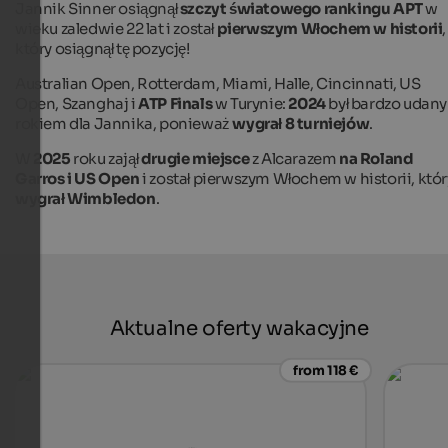
Jannik Sinner osiągnął
szczyt światowego rankingu APT
w
wieku zaledwie 22 lat i został
pierwszym Włochem w historii
,
który osiągnął tę pozycję!
Australian Open, Rotterdam, Miami, Halle, Cincinnati, US
Open, Szanghaj i
ATP Finals
w Turynie:
2024
był bardzo udan
rokiem dla Jannika, ponieważ
wygrał
8 turniejów
.
W
2025
roku zajął
drugie miejsce
z Alcarazem
na Roland
Garros i US Open
i został pierwszym Włochem w historii, któr
wygrał
Wimbledon
.
Aktualne oferty wakacyjne
from 118 €