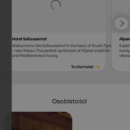
Hotel Saltauserhof
Alpen
Welcome to the Saltauserhof in the heart of South Tyrol
Exper
– near Meran. The perfect symbiosis of Alpine tradition
sunny 
and Mediterranean luxury.
relax
To the hotel
Osobistości