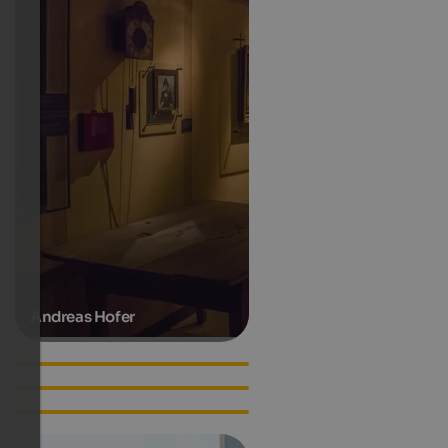
Andreas Hofer
Hanspeter Eisendle
Lilli Gruber
Luis Trenker