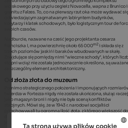
zatrudnionych do budowy tego ogromnego kompleksu
wojskowego przy użyciu cegieł z Novacella, wapna z Brunico i
granitu z Falzes. To, co na pierwszy rzut oka może wydawać si
odwiedzającym zagmatwanym labiryntem budynków,
korytarzy i klatek schodowych, było logistycznym tour de for
swoich czasów.
Nadburcie, nazwane na cześć jego projektanta cesarza
m2
Franciszka I, ma powierzchnię około 65 000
i składa się z
trzech poziomów jaskiń i baraków wbudowanych w skałę.
Znajdujące się pomiędzy nimi "wieczne schody", których licz
stopni wciąż nie została jednoznacznie określona, są uważan
za szczególny element architektoniczny.
Od złoża złota do muzeum
Pomimo strategicznego położenia i imponujących rozmiaró
twierdza w Fortezza nigdy nie została ukończona, służąc racze
jako magazyn broni i nigdy nie była sceną konfliktów
zbrojnych. Mówi się, że w 1943 r. narodowi socjaliści
przechowywali tu ogromną ilość złota, z którego większość d
dziś uważana jest za zaginioną. Prawdziwość tego mitu jest
jednak niepewna.
Ta strona używa plików cookie