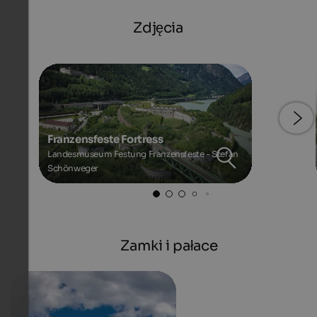
Zdjęcia
Franzensfeste Fortress
Landesmuseum Festung Franzensfeste - Stefan
Schönweger
Zamki i pałace