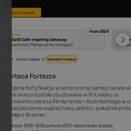
Wyszukiwanie
from 252 €
SOLVIE Calm Inspiring Getaway
Apparte
Sporthotel | Pfalzen at Mt. Kronplatz
Ferienwo
Zamki i pałace
Twierdza Fortezza
Forteca Fortezza
Potężna fortyfikacja w wiosce o tej samej nazwie w
Valle Isarco została zbudowana w XIX wieku za
panowania cesarza Ferdynanda I Austriackiego w c
zabezpieczenia ważnej trasy północ-południe prze
przełęcz Brenner.
W latach 1833-1838 ponad 4500 robotników zostało