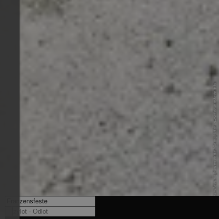
© Landesmuseum Festung Franzensfeste / Georg Hofer - www.franzensfeste.info