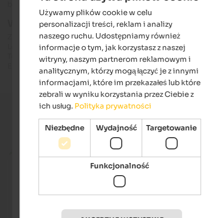
broni czy malowniczych dziedzińcach i ogrodach.
Używamy plików cookie w celu
ENGLISH
Więcej informacji i godziny otwarcia:
personalizacji treści, reklam i analizy
POLISH
naszego ruchu. Udostępniamy również
Zamek Lebenberg
Lebenbergstraße 15, I-39010 Cermes
informacje o tym, jak korzystasz z naszej
Tel.: +39 320 4018511
witryny, naszym partnerom reklamowym i
E-mail: avanrossem@gmx.net
analitycznym, którzy mogą łączyć je z innymi
informacjami, które im przekazałeś lub które
zebrali w wyniku korzystania przez Ciebie z
ich usług.
Polityka prywatności
Niezbędne
Wydajność
Targetowanie
Aktualne oferty wakacyjne
from 125 €
Funkcjonalność