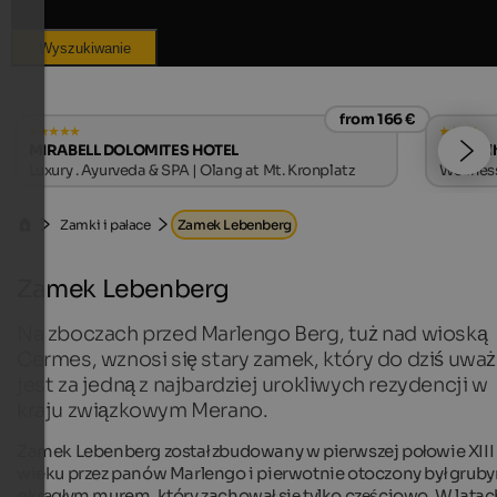
Wyszukiwanie
from 166 €
MIRABELL DOLOMITES HOTEL
Alpwell
Luxury . Ayurveda & SPA | Olang at Mt. Kronplatz
Wellness
Zamki i pałace
Zamek Lebenberg
Zamek Lebenberg
Na zboczach przed Marlengo Berg, tuż nad wioską
Cermes, wznosi się stary zamek, który do dziś uwa
jest za jedną z najbardziej urokliwych rezydencji w
kraju związkowym Merano.
Zamek Lebenberg został zbudowany w pierwszej połowie XIII
wieku przez panów Marlengo i pierwotnie otoczony był grub
okrągłym murem, który zachował się tylko częściowo. W latac