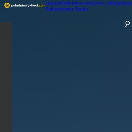
Logo poludniowy-tyrol.com - Wakacje w
Południowym Tyrolu