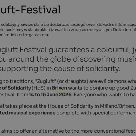
uft-Festival
redakcyjny zawsze stara się dostarczać szczegółowe i dokładne informacje.
nie będziemy w stanie aktualizować ich w czasie rzeczywistym. Dokładne 
pośrednio od organizatora.
gluft Festival guarantees a colourful, j
ou around the globe discovering music
supporting the cause of solidarity.
 to traditions, "Zugluft" (or draughts) are evil demons w
of Solidarity
(HdS) in
Brixen
wants to conjure up good Zug
estival: from
14 to 15 June 2026
. Everyone who wants to hav
al takes place at the House of Solidarity in Milland/Brixen
ted musical experience
complete with special performanc
aims to offer an alternative to the more conventional festi