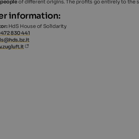
 people
of different origins. The profits go entirely to the 
er information:
or:
HdS House of Solidarity
0472 830 441
ds@hds.bz.it
zugluft.it