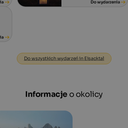
ia
Do wydarzenia
ia
Do wszystkich wydarzeń in Eisacktal
Informacje
o okolicy