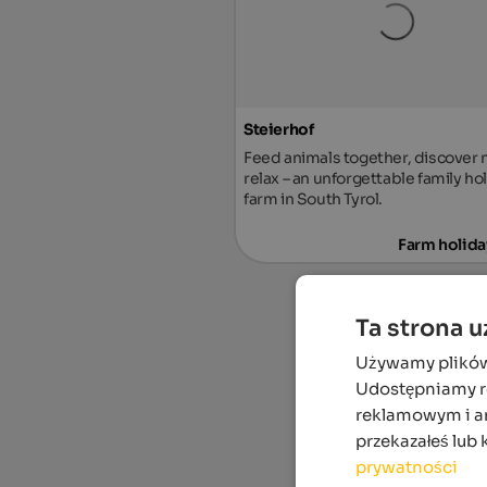
Steierhof
Feed animals together, discover 
relax – an unforgettable family ho
farm in South Tyrol.
Farm holida
Ta strona 
Używamy plików c
Udostępniamy ró
reklamowym i an
przekazałeś lub 
prywatności