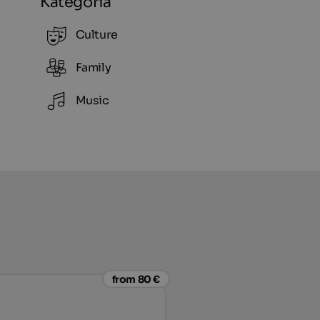
Kategoria
Culture
Family
Music
from 80 €