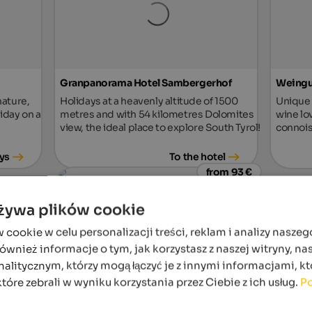
Granpanorama Hotel Sambergerhof
Weingut
nature,
Holidays at a heavenly altitude of 1500
Unique h
liday on a
metres and with 54 kilometres Dolomites
wine lo
view, the ideal place to explore South Tyrol!
connois
ys
To the hotel
from 93 €
używa plików cookie
ookie w celu personalizacji treści, reklam i analizy naszeg
wnież informacje o tym, jak korzystasz z naszej witryny, n
alitycznym, którzy mogą łączyć je z innymi informacjami, kt
które zebrali w wyniku korzystania przez Ciebie z ich usług.
Po
Hotel Leitner