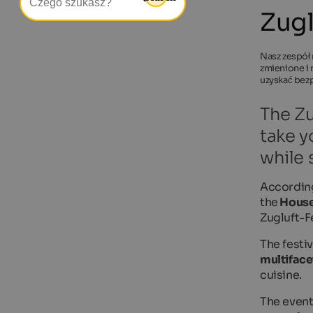
Zugl
Nasz zespół 
zmienione i 
uzyskać bez
The Zu
take y
while 
According
the
House 
Zugluft-F
The festiv
multiface
cuisine.
The event 