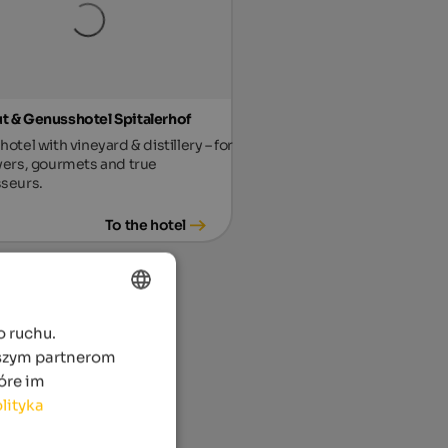
 & Genusshotel Spitalerhof
otel with vineyard & distillery – for
vers, gourmets and true
seurs.
To the hotel
o ruchu.
ENGLISH
aszym partnerom
POLISH
óre im
lityka