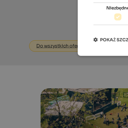
Niezbędn
POKAŻ SZC
Do wszystkich ofert