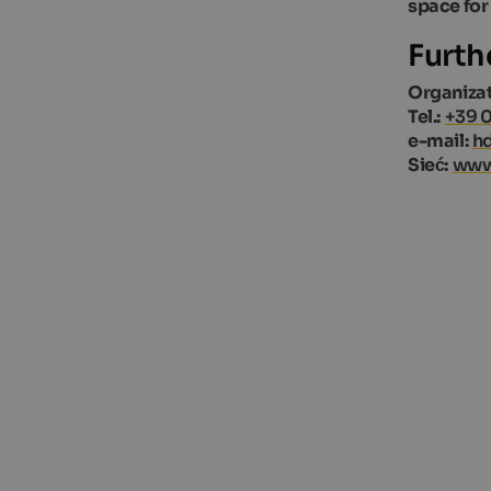
space for
Furth
Organizat
Tel.:
+39 
e-mail:
h
Sieć:
www.