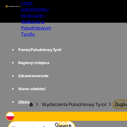
Logo
poludniowy-
tyrol.com -
Wakacje w
Południowym
Tyrolu
Poznaj Południowy Tyrol
Regiony i miejsca
Zakwaterowanie
Warto wiedzieć
Oferty
Wydarzenia Południowy Tyrol
Zuglu
search