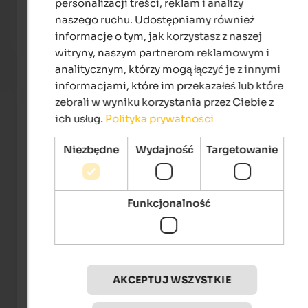
personalizacji treści, reklam i analizy
POLISH
and the Vinschgau valley meet and nature offers
natur
naszego ruchu. Udostępniamy również
numerous possibilities.
the su
informacje o tym, jak korzystasz z naszej
To the hotel
witryny, naszym partnerom reklamowym i
analitycznym, którzy mogą łączyć je z innymi
informacjami, które im przekazałeś lub które
zebrali w wyniku korzystania przez Ciebie z
ich usług.
Polityka prywatności
Niezbędne
Wydajność
Targetowanie
Funkcjonalność
Tourismusverein Marling
AKCEPTUJ WSZYSTKIE