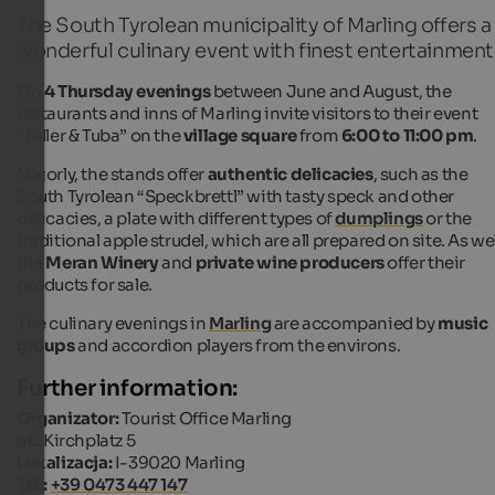
The South Tyrolean municipality of Marling offers a
wonderful culinary event with finest entertainment
On
4 Thursday evenings
between June and August, the
restaurants and inns of Marling invite visitors to their event
“Taller & Tuba” on the
village square
from
6:00 to 11:00 pm
.
Majorly, the stands offer
authentic delicacies
, such as the
South Tyrolean “Speckbrettl” with tasty speck and other
delicacies, a plate with different types of
dumplings
or the
traditional apple strudel, which are all prepared on site. As wel
the
Meran Winery
and
private wine producers
offer their
products for sale.
The culinary evenings in
Marling
are accompanied by
music
groups
and accordion players from the environs.
Further information:
Organizator:
Tourist Office Marling
ul.:
Kirchplatz 5
Lokalizacja:
I-39020 Marling
Tel.:
+39 0473 447 147