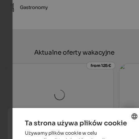
Gastronomy
Aktualne oferty wakacyjne
from 125 €
Ta strona używa plików cookie
Hotel Waldhof
Alpwe
Używamy plików cookie w celu
ENGLISH
In a quiet location in Rabland, where Meran and environs
A hou