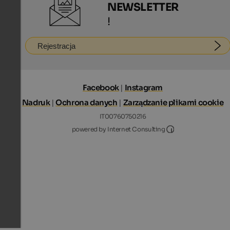
NEWSLETTER
!
Rejestracja
Facebook
|
Instagram
Nadruk
|
Ochrona danych
|
Zarządzanie plikami cookie
IT00760750216
Internet Consultin
powered by Internet Consulting