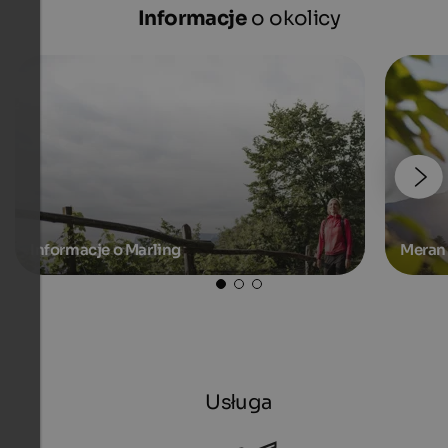
Informacje
o okolicy
Informacje o Marling
Meran 
Usługa