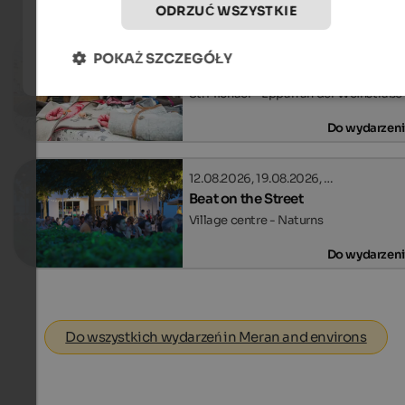
Wydarzenia
in Meran and environs
ODRZUĆ WSZYSTKIE
29.08.2026, 12.09.2026, …
POKAŻ SZCZEGÓŁY
Event Market SelberGMOCHT
St. Michael - Eppan an der Weinstraße
Do wydarzen
12.08.2026, 19.08.2026, …
Beat on the Street
Village centre - Naturns
Do wydarzen
Do wszystkich wydarzeń in Meran and environs