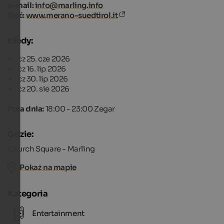
e-mail:
info@marling.info
Sieć:
www.merano-suedtirol.it
Kiedy:
cz 25. cze 2026
cz 16. lip 2026
cz 30. lip 2026
cz 20. sie 2026
Pora dnia:
18:00 - 23:00 Zegar
Gdzie:
Church Square - Marling
Pokaż na mapie
Kategoria
Entertainment