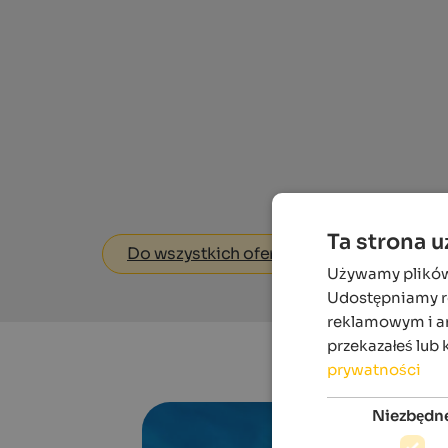
Ta strona 
Do wszystkich ofert
Używamy plików c
Udostępniamy ró
reklamowym i an
przekazałeś lub 
prywatności
Niezbędn