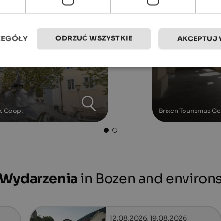
ODRZUĆ WSZYSTKIE
ZEGÓŁY
AKCEPTUJ 
c. Coop.
Brixen Tourismus Ge
Wydarzenia
in Bozen and environ
12.08.2026, 19.08.2026