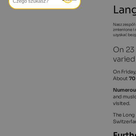
Lang
Nasz zespół 
zmienione i 
uzyskać bez
On 23 
varied
On Friday
About
70
Numerous
and music
visited.
The Long 
Switzerla
Furth