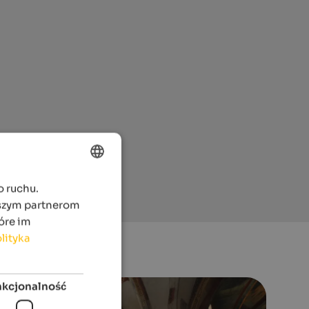
o ruchu.
ENGLISH
aszym partnerom
POLISH
óre im
lityka
nkcjonalność