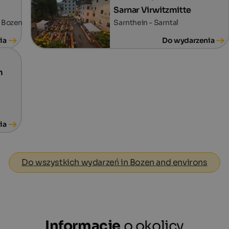
Sarnar Virwitzmitte
- Bozen
Sarnthein - Sarntal
ia
Do wydarzenia
m
ia
Do wszystkich wydarzeń in Bozen and environs
Informacje
o okolicy