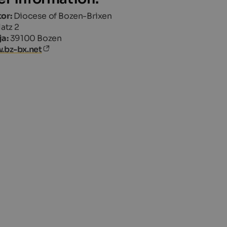
or:
Diocese of Bozen-Brixen
atz 2
ja:
39100 Bozen
.bz-bx.net