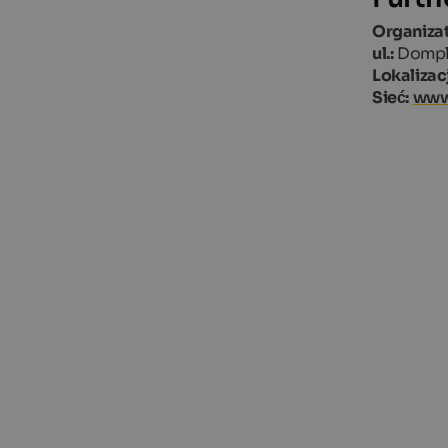
Organizat
ul.:
Dompl
Lokalizac
Sieć:
www