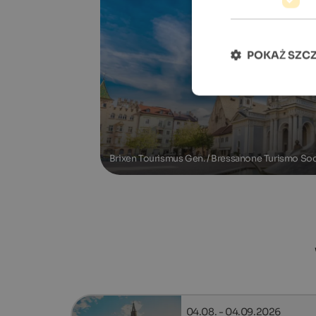
POKAŻ SZC
Brixen Tourismus Gen. / Bressanone Turismo So
04.08. - 04.09.2026