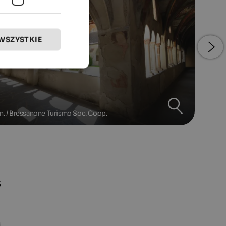
WSZYSTKIE
n. / Bressanone Turismo Soc. Coop.
s