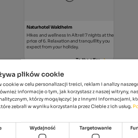
Naturhotel Waldheim
Hikes and wellness in Altrei! 7 nights at the
price of 6. Relaxation and tranquillity you
expect from your holiday.
To the offer
używa plików cookie
ookie w celu personalizacji treści, reklam i analizy naszeg
wnież informacje o tym, jak korzystasz z naszej witryny, n
alitycznym, którzy mogą łączyć je z innymi informacjami, kt
które zebrali w wyniku korzystania przez Ciebie z ich usług.
Po
e
Wydajność
Targetowanie
Fu