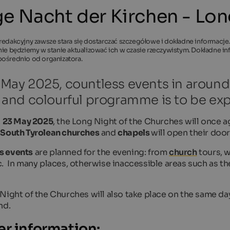
e Nacht der Kirchen - Lo
redakcyjny zawsze stara się dostarczać szczegółowe i dokładne informacje.
nie będziemy w stanie aktualizować ich w czasie rzeczywistym. Dokładne 
pośrednio od organizatora.
May 2025, countless events in around 
 and colourful programme is to be ex
,
23 May 2025
, the Long Night of the Churches will once a
 South Tyrolean churches
and
chapels
will open their door
 events
are planned for the evening: from
church
tours, w
. In many places, otherwise inaccessible areas such as the
Night of the Churches will also take place on the same da
nd.
er information: