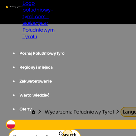
Logo
poludniowy-
tyrol.com -
Wakacje w
Południowym
Tyrolu
Poznaj Południowy Tyrol
Regiony i miejsca
Zakwaterowanie
Warto wiedzieć
Oferty
Wydarzenia Południowy Tyrol
Lange
search