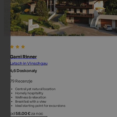
Garni Rinner
Latsch in Vinschgau
4,6
Doskonały
-
79 Recenzje
Central yet natural location
Homely hospitality
Wellness & relaxation
Breakfast with a view
Ideal starting point for excursions
od
58.00 €
za noc