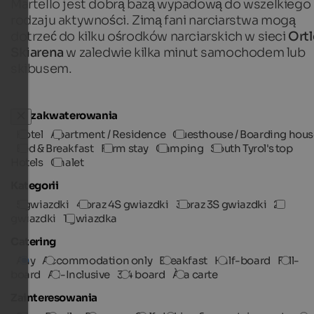
Martello jest dobrą bazą wypadową do wszelkiego
rodzaju aktywności. Zimą fani narciarstwa mogą
dotrzeć do kilku ośrodków narciarskich w sieci
Ortl
Skiarena
w zaledwie kilka minut samochodem lub
skibusem.
Typ zakwaterowania
Hotel
Apartment / Residence
Guesthouse / Boarding hous
Bed & Breakfast
Farm stay
Camping
South Tyrol's top
Hotels
Chalet
Kategorii
5 gwiazdki
4 oraz 4S gwiazdki
3 oraz 3S gwiazdki
2
gwiazdki
1 gwiazdka
Catering
Any
Accommodation only
Breakfast
Half-board
Full-
board
All-Inclusive
3/4 board
À la carte
Zainteresowania