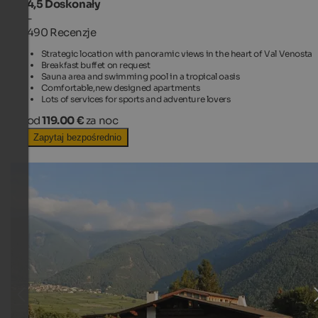
4,5
Doskonały
-
490 Recenzje
Strategic location with panoramic views in the heart of Val Venosta
Breakfast buffet on request
Sauna area and swimming pool in a tropical oasis
Comfortable,new designed apartments
Lots of services for sports and adventure lovers
od
119.00 €
za noc
Zapytaj bezpośrednio