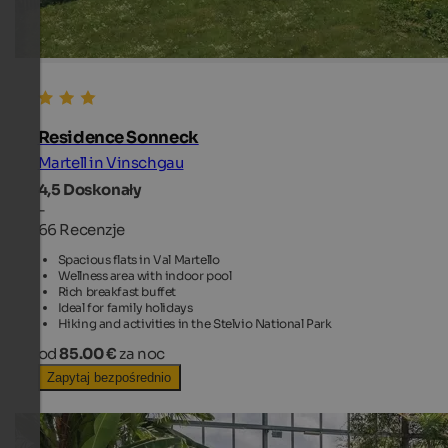
Residence Sonneck
Martell in Vinschgau
4,5
Doskonały
-
66 Recenzje
Spacious flats in Val Martello
Wellness area with indoor pool
Rich breakfast buffet
Ideal for family holidays
Hiking and activities in the Stelvio National Park
od
85.00 €
za noc
Zapytaj bezpośrednio