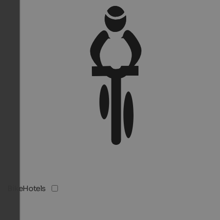
BikeHotels