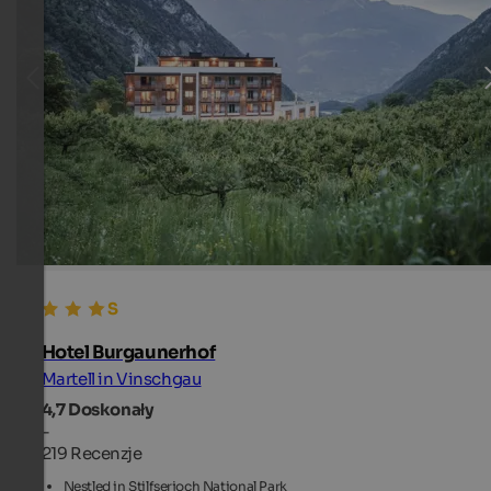
Hotel Burgaunerhof
Martell in Vinschgau
4,7
Doskonały
-
219 Recenzje
Nestled in Stilfserjoch National Park