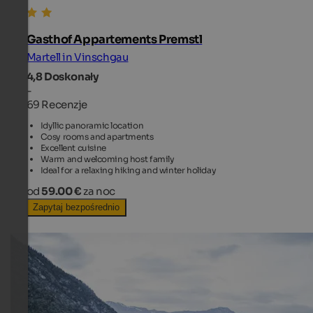
Gasthof Appartements Premstl
Martell in Vinschgau
4,8
Doskonały
-
69 Recenzje
Idyllic panoramic location
Cosy rooms and apartments
Excellent cuisine
Warm and welcoming host family
Ideal for a relaxing hiking and winter holiday
od
59.00 €
za noc
Zapytaj bezpośrednio