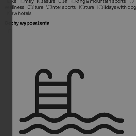
Bike
Family
Pleasure
Golf
Hiking & mountain sports
Wellness
Culture
Winter sports
Nature
Holidays with do
New hotels
Cechy wyposażenia