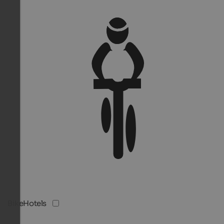
BikeHotels