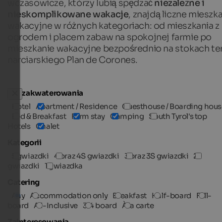
wczasowicze, którzy lubią spędzać
niezależne i
nieskomplikowane wakacje
, znajdą liczne mieszk
wakacyjne w różnych kategoriach: od mieszkania z
ogrodem i placem zabaw na spokojnej farmie po
mieszkanie wakacyjne bezpośrednio na stokach te
narciarskiego Plan de Corones.
Typ zakwaterowania
Hotel
Apartment / Residence
Guesthouse / Boarding hous
Bed & Breakfast
Farm stay
Camping
South Tyrol's top
Hotels
Chalet
Kategorii
5 gwiazdki
4 oraz 4S gwiazdki
3 oraz 3S gwiazdki
2
gwiazdki
1 gwiazdka
Catering
Any
Accommodation only
Breakfast
Half-board
Full-
board
All-Inclusive
3/4 board
À la carte
Zainteresowania