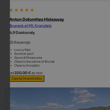
Anton Dolomites Hideaway
Bruneck at Mt. Kronplatz
4,9
Doskonały
-
25 Recenzje
Luxury flats
Summer pool
Sauna & fitness area
Close to the centre of Brunek
Close to Kronplatz
od
220.00 €
za noc
Zapytaj bezpośrednio