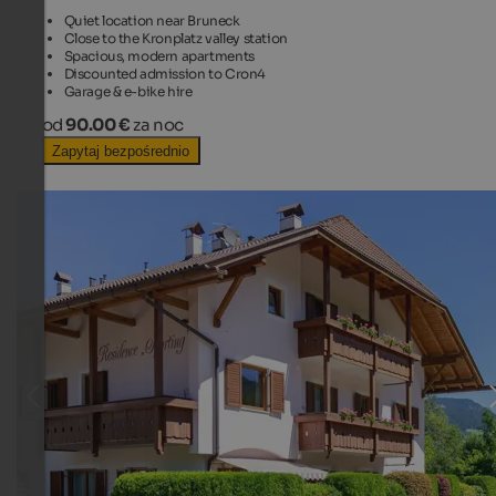
Quiet location near Bruneck
Close to the Kronplatz valley station
Spacious, modern apartments
Discounted admission to Cron4
Garage & e-bike hire
od
90.00 €
za noc
Zapytaj bezpośrednio