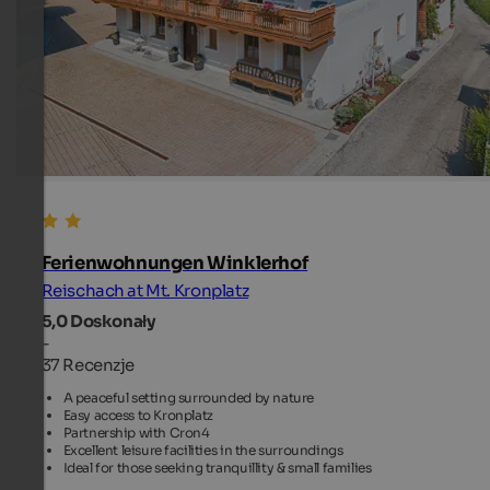
Ferienwohnungen Winklerhof
Reischach at Mt. Kronplatz
5,0
Doskonały
-
37 Recenzje
A peaceful setting surrounded by nature
Easy access to Kronplatz
Partnership with Cron4
Excellent leisure facilities in the surroundings
Ideal for those seeking tranquillity & small families