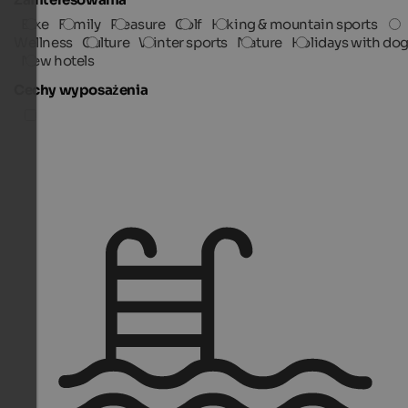
Bike
Family
Pleasure
Golf
Hiking & mountain sports
Wellness
Culture
Winter sports
Nature
Holidays with do
New hotels
Cechy wyposażenia