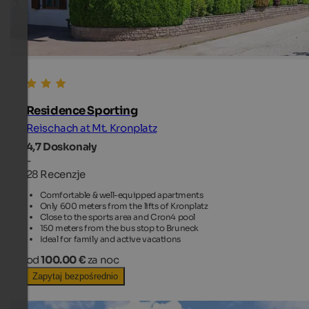
Residence Sporting
Reischach at Mt. Kronplatz
4,7
Doskonały
-
28 Recenzje
Comfortable & well-equipped apartments
Only 600 meters from the lifts of Kronplatz
Close to the sports area and Cron4 pool
150 meters from the bus stop to Bruneck
Ideal for family and active vacations
od
100.00 €
za noc
Zapytaj bezpośrednio