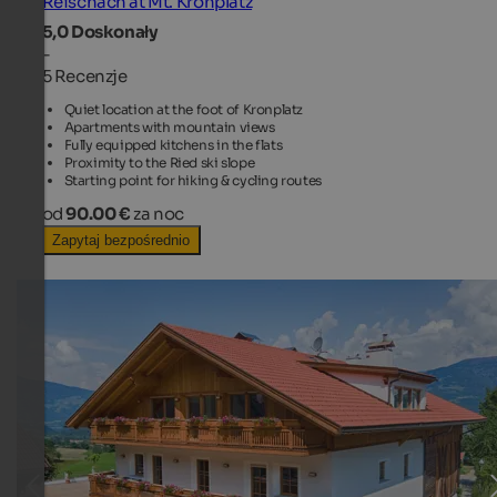
Reischach at Mt. Kronplatz
5,0
Doskonały
-
5 Recenzje
Quiet location at the foot of Kronplatz
Apartments with mountain views
Fully equipped kitchens in the flats
Proximity to the Ried ski slope
Starting point for hiking & cycling routes
od
90.00 €
za noc
Zapytaj bezpośrednio