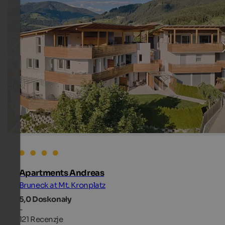
Apartments Andreas
Bruneck at Mt. Kronplatz
5,0
Doskonały
-
121 Recenzje