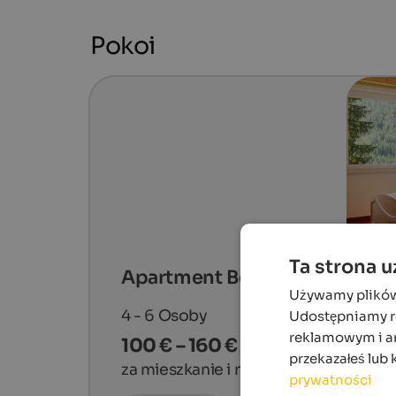
Pokoi
Ta strona 
Apartment Bergkristall
Używamy plików c
4 - 6
Osoby
Udostępniamy ró
reklamowym i an
100 € – 160 €
przekazałeś lub 
za mieszkanie i noc
prywatności