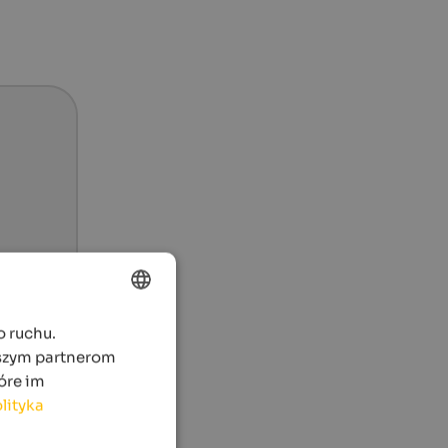
o ruchu.
ENGLISH
aszym partnerom
POLISH
óre im
lityka