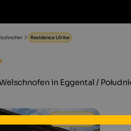
lschnofen
Residence Ulrike
Welschnofen in Eggental / Połudn
62 €
od
dziennie