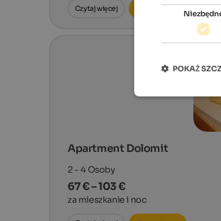
Czytaj więcej
Zapytaj teraz
Niezbędn
POKAŻ SZC
Apartment Dolomit
2 - 4
Osoby
67 € – 103 €
za mieszkanie i noc