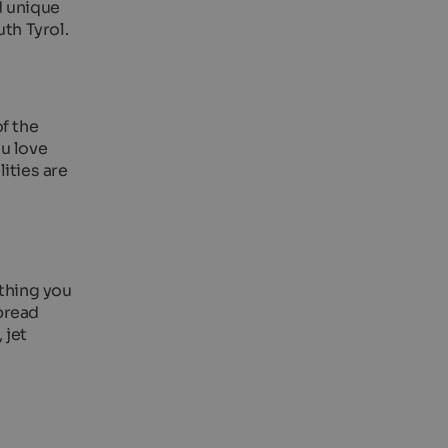
d unique
th Tyrol.
f the
ou love
lities are
thing you
bread
 jet