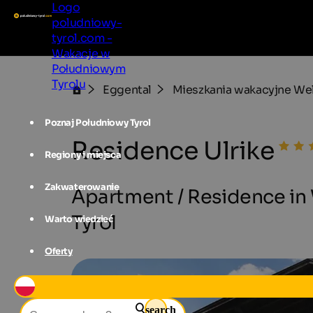
Logo
poludniowy-
tyrol.com -
Wakacje w
Południowym
Tyrolu
Eggental
Mieszkania wakacyjne We
Poznaj Południowy Tyrol
Residence Ulrike
Regiony i miejsca
Zakwaterowanie
Apartment / Residence in 
Tyrol
Warto wiedzieć
Oferty
search