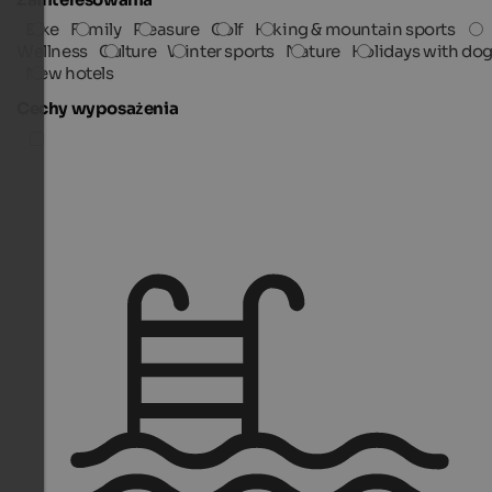
Bike
Family
Pleasure
Golf
Hiking & mountain sports
Wellness
Culture
Winter sports
Nature
Holidays with do
New hotels
Cechy wyposażenia