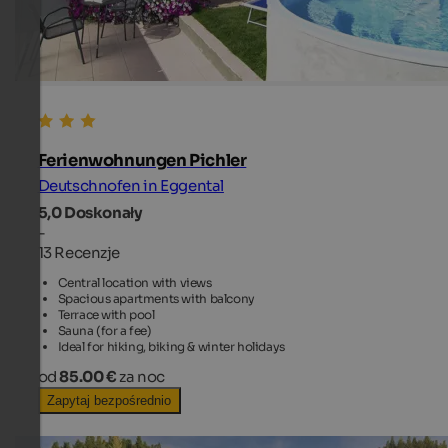
Ferienwohnungen Pichler
Deutschnofen in Eggental
5,0
Doskonały
-
13 Recenzje
Central location with views
Spacious apartments with balcony
Terrace with pool
Sauna (for a fee)
Ideal for hiking, biking & winter holidays
od
85.00 €
za noc
Zapytaj bezpośrednio