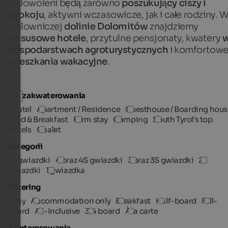
zadowoleni będą zarówno
poszukujący ciszy i
spokoju
, aktywni wczasowicze, jak i całe rodziny. 
malowniczej
dolinie Dolomitów
znajdziemy
luksusowe hotele
, przytulne pensjonaty, kwatery
gospodarstwach agroturystycznych
i komfortow
mieszkania wakacyjne
.
Typ zakwaterowania
Hotel
Apartment / Residence
Guesthouse / Boarding hous
Bed & Breakfast
Farm stay
Camping
South Tyrol's top
Hotels
Chalet
Kategorii
5 gwiazdki
4 oraz 4S gwiazdki
3 oraz 3S gwiazdki
2
gwiazdki
1 gwiazdka
Catering
Any
Accommodation only
Breakfast
Half-board
Full-
board
All-Inclusive
3/4 board
À la carte
Zainteresowania