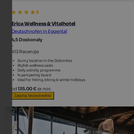
Erica Wellness & Vitalhotel
Deutschnofen in Eggental
4,5
Doskonały
-
413 Recenzje
Sunny location in the Dolomites
Stylish wellness oasis
Daily activity programme
¾ pampering board
Ideal for hiking, biking & winter holidays
od
135.00 €
za noc
Zapytaj bezpośrednio