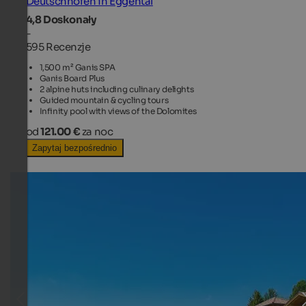
Deutschnofen in Eggental
4,8
Doskonały
-
595 Recenzje
1,500 m² Ganis SPA
Ganis Board Plus
2 alpine huts including culinary delights
Guided mountain & cycling tours
Infinity pool with views of the Dolomites
od
121.00 €
za noc
Zapytaj bezpośrednio