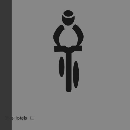
BikeHotels