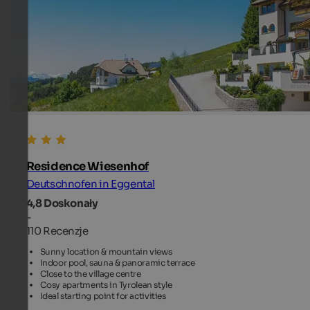
Residence Wiesenhof
Deutschnofen in Eggental
4,8
Doskonały
-
110 Recenzje
Sunny location & mountain views
Indoor pool, sauna & panoramic terrace
Close to the village centre
Cosy apartments in Tyrolean style
Ideal starting point for activities