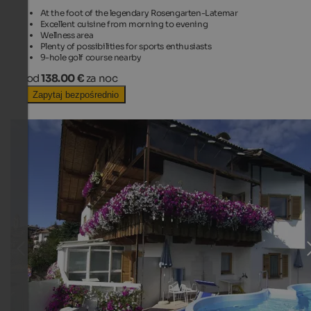
At the foot of the legendary Rosengarten-Latemar
Excellent cuisine from morning to evening
Wellness area
Plenty of possibilities for sports enthusiasts
9-hole golf course nearby
od
138.00 €
za noc
Zapytaj bezpośrednio