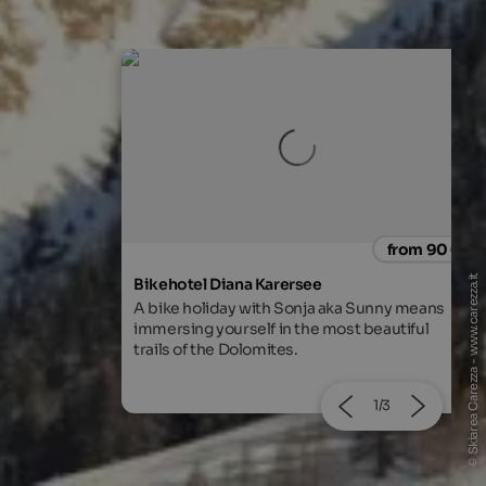
from 90 €
from 80
© Skiarea Carezza - www.carezza.it
Pension Sonnenhof
a Sunny means
In Meransen at Mt. Gitschberg. Familiar
st beautiful
atmosphere and excellent cuisine.
2/3