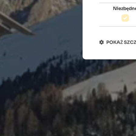
Niezbędn
POKAŻ SZC