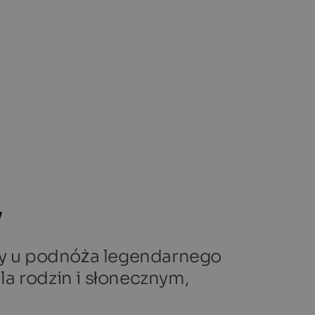
y
eży u podnóża legendarnego
a rodzin i słonecznym,