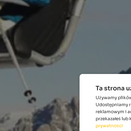
Ta strona 
Używamy plików c
Udostępniamy ró
reklamowym i an
przekazałeś lub 
prywatności