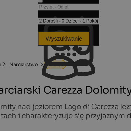
Wyszukiwanie
u
Narciarstwo
Carezza
rciarski Carezza Dolomit
omity nad jeziorem Lago di Carezza l
ch i charakteryzuje się przyjaznym dl