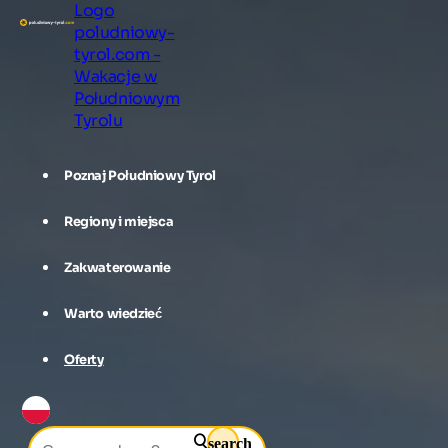
Logo
poludniowy-
tyrol.com -
Wakacje w
Południowym
Tyrolu
Poznaj Południowy Tyrol
Regiony i miejsca
Zakwaterowanie
Warto wiedzieć
Oferty
search