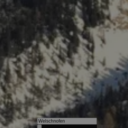
Bikehotel Diana Karersee
A bike holiday with Sonja ak
immersing yourself in the mo
trails of the Dolomites.