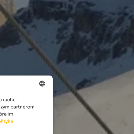
o ruchu.
ENGLISH
aszym partnerom
POLISH
óre im
lityka