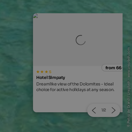
© Pietro de Grandi / Unsplash - www.unsplash.com
from 66 €
from 100
Hotel Tirolerhof
es - ideal
Experience unique nature, culinary
any season.
highlights and pure relaxation with the Stoll
family.
2/2