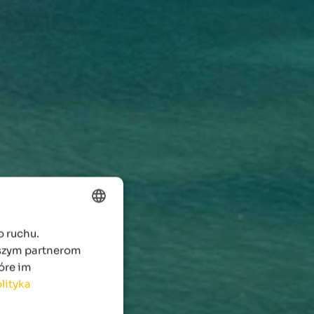
o ruchu.
ENGLISH
aszym partnerom
POLISH
óre im
lityka