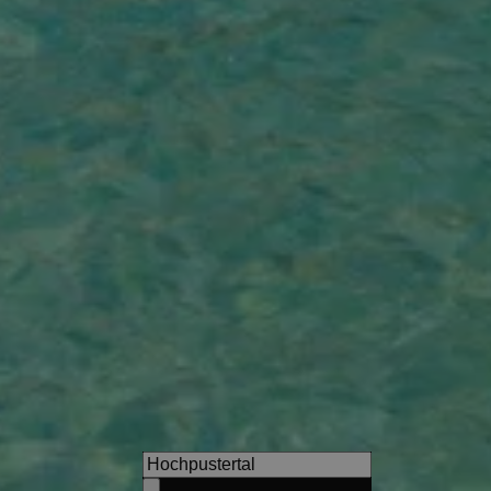
s
Hotel Simpaty
Dreamlike view of the Dolomit
choice for active holidays at 