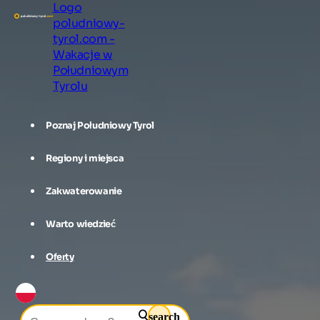
Logo
poludniowy-
tyrol.com -
Wakacje w
Południowym
Tyrolu
Poznaj Południowy Tyrol
Regiony i miejsca
Zakwaterowanie
Warto wiedzieć
Oferty
search