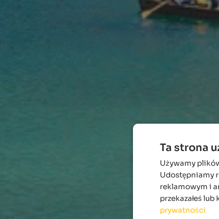
Ta strona 
Używamy plików c
Udostępniamy ró
reklamowym i an
przekazałeś lub 
prywatności