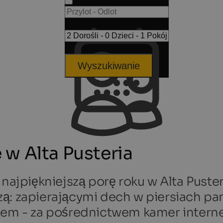
Wyszukiwanie
w Alta Pusteria
 najpiękniejszą porę roku w Alta Puste
zą: zapierającymi dech w piersiach p
niem - za pośrednictwem kamer intern