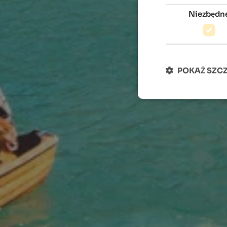
Niezbędn
POKAŻ SZC