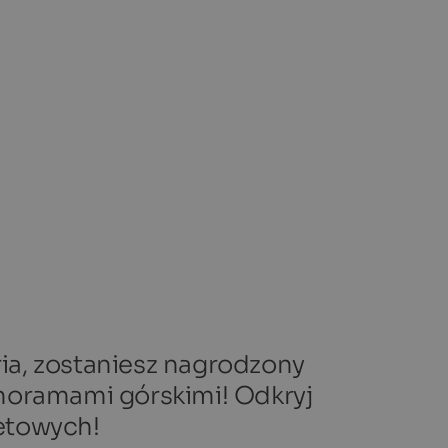
ria, zostaniesz nagrodzony
anoramami górskimi! Odkryj
etowych!