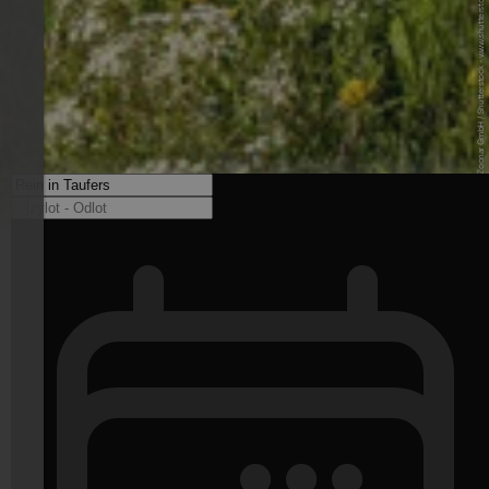
© Bildagentur Zoonar GmbH / Shutterstock - www.shutterstock.com