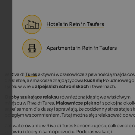
Hotels in Rein in Taufers
Apartments in Rein in Taufers
W Riva di
Tures
aktywni wczasowicze z pewnością znajdą coś
dla siebie, a smakosze znajdą typową
kuchnię
Południowego
Tyrolu w wielu
alpejskich schroniskach
i tawernach.
Osoby szukające relaksu
również znajdą się we właściwym
miejscu w Riva di Tures.
Malownicze piękno
i spokojna okoli
są balsamem dla duszy i sprawiają, że codzienny stres staje si
odległym wspomnieniem. Tutaj można się zrelaksować do wol
Zakwaterowanie w Riva di Tures koncentruje się całkowicie 
zdrowiu i dobrym samopoczuciu. Podczas wakacji