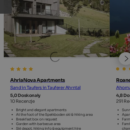
AhriaNova Apartments
Roane
Sand in Taufers in Tauferer Ahrntal
Ahorna
5,0 Doskonały
4,8 Do
10 Recenzje
291 Re
Bright and elegant apartments
Sunn
At the foot of the Speikboden ski & hiking area
Apar
Breakfast box on request
Farm
Garden with barbecue area
Famil
Ski depot, hiking info & equipment hire
char