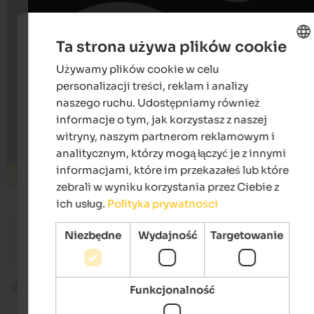
Ta strona używa plików cookie
Używamy plików cookie w celu
ENGLISH
personalizacji treści, reklam i analizy
POLISH
naszego ruchu. Udostępniamy również
informacje o tym, jak korzystasz z naszej
witryny, naszym partnerom reklamowym i
analitycznym, którzy mogą łączyć je z innymi
informacjami, które im przekazałeś lub które
Wyszukiwanie
zebrali w wyniku korzystania przez Ciebie z
ich usług.
Polityka prywatności
from 70 €
Niezbędne
Wydajność
Targetowanie
Rieplechnhof
Roaner
Holiday at the panoramic farm | Sand in Taufers
Apartmen
Valli di Tures e Aurina
Riva di Tures
Funkcjonalność