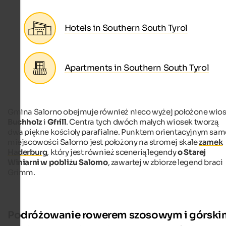
Hotels in Southern South Tyrol
Apartments in Southern South Tyrol
Gmina Salorno obejmuje również nieco wyżej położone wios
Buchholz
i
Gfrill
. Centra tych dwóch małych wiosek tworzą
dwa piękne kościoły parafialne. Punktem orientacyjnym sam
miejscowości Salorno jest położony na stromej skale
zamek
Haderburg
, który jest również scenerią legendy
o Starej
Winiarni w pobliżu Salorno
, zawartej w zbiorze legend braci
Grimm.
Podróżowanie rowerem szosowym i górski