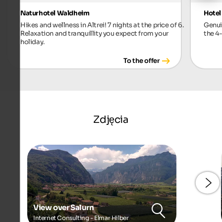
Naturhotel Waldheim
Hotel
Hikes and wellness in Altrei! 7 nights at the price of 6.
Genui
Relaxation and tranquillity you expect from your
the 4
holiday.
To the offer
Zdjęcia
View over Salurn
Internet Consulting - Elmar Hilber