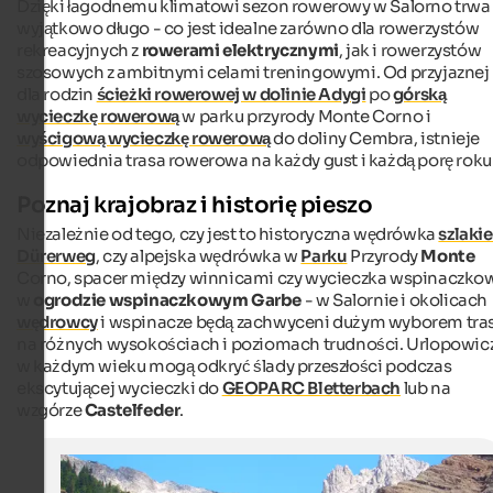
Dzięki łagodnemu klimatowi sezon rowerowy w Salorno trwa
wyjątkowo długo - co jest idealne zarówno dla rowerzystów
rekreacyjnych z
rowerami elektrycznymi
, jak i rowerzystów
szosowych z ambitnymi celami treningowymi. Od przyjaznej
dla rodzin
ścieżki rowerowej w dolinie Adygi
po
górską
wycieczkę rowerową
w parku przyrody Monte Corno i
wyścigową wycieczkę rowerową
do doliny Cembra, istnieje
odpowiednia trasa rowerowa na każdy gust i każdą porę roku
Poznaj krajobraz i historię pieszo
Niezależnie od tego, czy jest to historyczna wędrówka
szlaki
Dürerweg
, czy alpejska wędrówka w
Parku
Przyrody
Monte
Corno, spacer między winnicami czy wycieczka wspinaczko
w
ogrodzie wspinaczkowym Garbe
- w Salornie i okolicach
wędrowcy
i wspinacze będą zachwyceni dużym wyborem tra
na różnych wysokościach i poziomach trudności. Urlopowic
w każdym wieku mogą odkryć ślady przeszłości podczas
ekscytującej wycieczki do
GEOPARC Bletterbach
lub na
wzgórze
Castelfeder
.
GEOPARC Bletterbach in Aldein/Aldino
GEOPARC Bletterbach in Aldein/Aldino