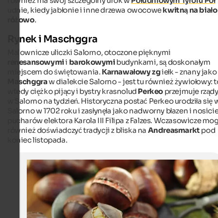
również ma swój szczególny urok w
Południowym Tyrolu Poł
udnie, kiedy jabłonie i inne drzewa owocowe
kwitną na biało 
różowo
.
Rynek i Maschggra
Malownicze uliczki Salorno, otoczone pięknymi
renesansowymi
i
barokowymi
budynkami, są doskonałym
miejscem do świętowania.
Karnawałowy zg
iełk - znany jako
Maschggra
w dialekcie Salorno - jest tu również żywiołowy: t
wtedy ciężko pijący i bystry krasnolud
Perkeo
przejmuje rząd
w Salorno na tydzień. Historyczna postać Perkeo urodziła się 
Salorno w 1702 roku i zasłynęła jako nadworny błazen i nosicie
pucharów elektora Karola III Filipa z Falzes. Wczasowicze mo
również doświadczyć tradycji z bliska na
Andreasmarkt
pod
koniec listopada.
Törggelen in South Tyrol
The traditional "Törggelen" with chestnuts and new win
becoming increasingly famous.
Printemps / Fotolia.com