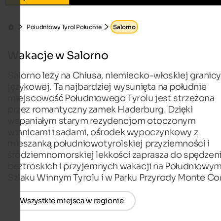
Południowy Tyrol Południe
Salorno
Wakacje w Salorno
Salorno leży na Chiusa, niemiecko-włoskiej granicy
językowej. Ta najbardziej wysunięta na południe
miejscowość Południowego Tyrolu jest strzeżona
przez romantyczny zamek Haderburg. Dzięki
wspaniałym starym rezydencjom otoczonym
winnicami i sadami, ośrodek wypoczynkowy z
mieszanką południowotyrolskiej przyziemności i
śródziemnomorskiej lekkości zaprasza do spędzen
beztroskich i przyjemnych wakacji na Południowy
Szlaku Winnym Tyrolu i w Parku Przyrody Monte Co
Wszystkie miejsca w regionie