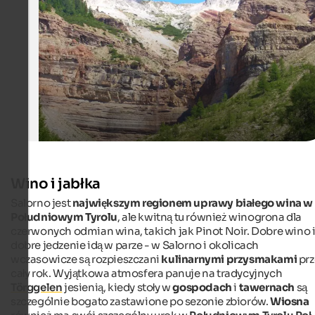
GEOPARC Bletterbach
Wino i jabłka
Salorno jest
największym regionem uprawy białego wina w
Południowym Tyrolu
, ale kwitną tu również winogrona dla
czerwonych odmian wina, takich jak Pinot Noir. Dobre wino 
dobre jedzenie idą w parze - w Salorno i okolicach
wczasowicze są rozpieszczani
kulinarnymi przysmakami
prz
cały rok. Wyjątkowa atmosfera panuje na tradycyjnych
Törggelen
jesienią, kiedy stoły w
gospodach
i
tawernach
są
szczególnie bogato zastawione po sezonie zbiorów.
Wiosna