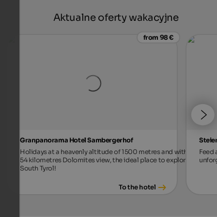
Aktualne oferty wakacyjne
from 98 €
Granpanorama Hotel Sambergerhof
Steie
Holidays at a heavenly altitude of 1500 metres and with
Feed a
54 kilometres Dolomites view, the ideal place to explore
unforg
South Tyrol!
To the hotel