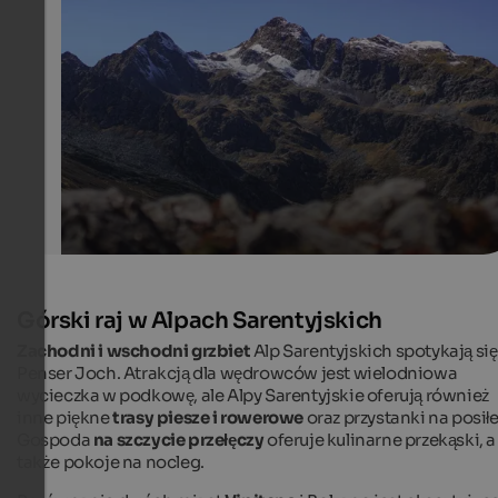
Autumn atmosphere on the Penser Joch
The mountain landscape around the Penser Joch is part
beautiful in autumn.
Unsplash | Sebastian Marx
Górski raj w Alpach Sarentyjskich
Zachodni i wschodni grzbiet
Alp Sarentyjskich spotykają si
Penser Joch. Atrakcją dla wędrowców jest wielodniowa
wycieczka w podkowę, ale Alpy Sarentyjskie oferują również
inne piękne
trasy piesze i rowerowe
oraz przystanki na posiłe
Gospoda
na szczycie przełęczy
oferuje kulinarne przekąski, a
także pokoje na nocleg.