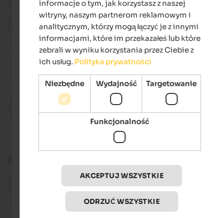
informacje o tym, jak korzystasz z naszej
Vipiteno i Bolzano, podczas gdy wędrowcy i rowerz
witryny, naszym partnerom reklamowym i
górscy mogą odkrywać Alpy Sarentino. Zimą przeł
analitycznym, którzy mogą łączyć je z innymi
jest zamknięta.
informacjami, które im przekazałeś lub które
zebrali w wyniku korzystania przez Ciebie z
ich usług.
Polityka prywatności
Hotele w Bolzano i okolicach
Niezbędne
Wydajność
Targetowanie
Mieszkania wakacyjne w Bolzano i okolicach
Funkcjonalność
Fakty i liczby dotyczące Penser Joch i SS 50
AKCEPTUJ WSZYSTKIE
Penser Joch leży na wysokości
2 211 metrów
.
Łączy
dolinę Isarco
z
doliną Sarentino
.
Zimą
droga SS 508 między Ega i Pens jest
zamknięta
.
ODRZUĆ WSZYSTKIE
Informacje o ruchu drogowym na drogach gór
skich i