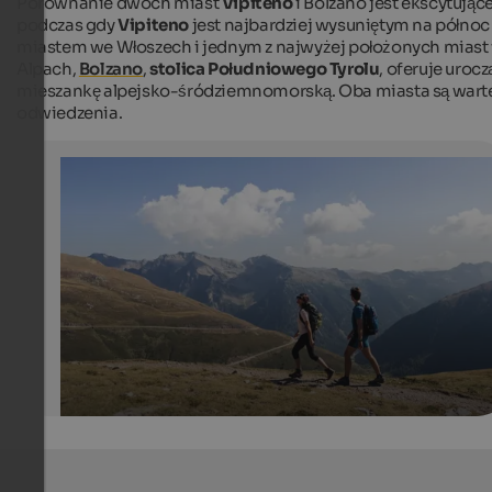
Porównanie dwóch miast
Vipiteno
i Bolzano jest ekscytujące
podczas gdy
Vipiteno
jest najbardziej wysuniętym na północ
miastem we Włoszech i jednym z najwyżej położonych miast
Alpach,
Bolzano
,
stolica Południowego Tyrolu
, oferuje urocz
mieszankę alpejsko-śródziemnomorską. Oba miasta są wart
odwiedzenia.
Hiking paradise Penser Joch
The mountain landscape of the Sarntal Alps on the Pen
Joch offers a variety of hiking tours.
Tourismusgenossenschaft Sterzing Pfitsch Freienfeld