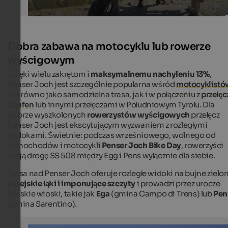
Dobra zabawa na motocyklu lub rowerze
wyścigowym
Dzięki wielu zakrętom i
maksymalnemu nachyleniu 13%
,
Penser Joch jest szczególnie popularna wśród
motocyklistó
- zarówno jako samodzielna trasa, jak i w połączeniu z
przełęc
Jaufen
lub innymi przełęczami w Południowym Tyrolu. Dla
dobrze wyszkolonych
rowerzystów wyścigowych
przełęcz
Penser Joch jest ekscytującym wyzwaniem z rozległymi
widokami. Świetnie: podczas wrześniowego, wolnego od
samochodów i motocykli
Penser Joch Bike Day
, rowerzyści
mają drogę SS 508 między Egg i Pens wyłącznie dla siebie.
Trasa nad Penser Joch oferuje rozległe widoki na bujne zielo
alpejskie łąki i imponujące szczyty
i prowadzi przez urocze
górskie wioski, takie jak
Ega
(gmina Campo di Trens) lub
Pen
(gmina Sarentino).