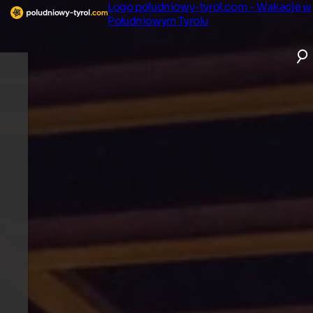
Logo poludniowy-tyrol.com - Wakacje w
Południowym Tyrolu