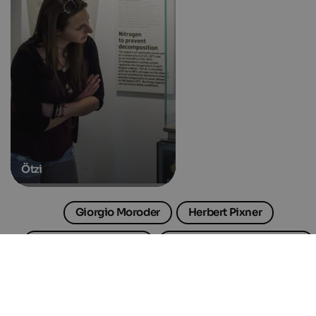
Ötzi
Giorgio Moroder
Herbert Pixner
Kastelruther Spatzen
Muzeum Andreasa Hofera
Historia Południowego Tyrolu