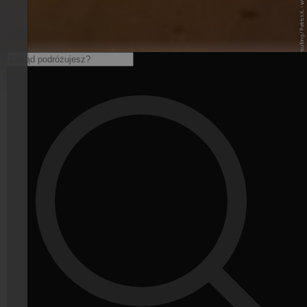
© Internet Consulting / Patrick K. - www.internet-consulting.it