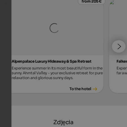
from 205 €
Alpenpalace Luxury Hideaway & Spa Retreat
Falke
Experience summer in its most beautiful form in the
Exper
sunny Ahrntal Valley - your exclusive retreat for pure
far aw
relaxation and glorious sunny days.
To the hotel
Zdjęcia