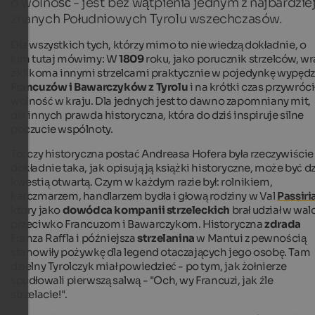
o wolność - jest bez wątpienia jednym z najbardzie
znanych Południowych Tyrolu wszechczasów.
Dla wszystkich tych, którzy mimo to nie wiedzą dokładnie, o
kim tutaj mówimy: W
1809
roku, jako porucznik strzelców, wr
z kilkoma innymi strzelcami praktycznie w pojedynkę wypędzi
Francuzów i Bawarczyków z Tyrolu
i na krótki czas przywróci
wolność w kraju. Dla jednych jest to dawno zapomniany mit,
dla innych prawda historyczna, która do dziś inspiruje silne
poczucie wspólnoty.
To, czy historyczna postać Andreasa Hofera była rzeczywiście
dokładnie taka, jak opisują ją książki historyczne, może być dz
kwestią otwartą. Czym w każdym razie był: rolnikiem,
karczmarzem, handlarzem bydła i głową rodziny w Val
Passiri
który jako
dowódca kompanii strzeleckich
brał udział w wal
przeciwko Francuzom i Bawarczykom. Historyczna
zdrada
Franza Raffla i późniejsza
strzelanina
w Mantui z pewnością
stanowiły pożywkę dla legend otaczających jego osobę. Tam
dzielny Tyrolczyk miał powiedzieć - po tym, jak żołnierze
spudłowali pierwszą salwą - "Och, wy Francuzi, jak źle
strzelacie!".