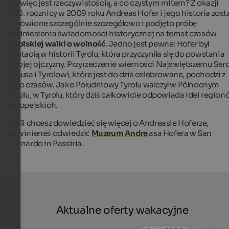
Co więc jest rzeczywistością, a co czystym mitem? Z okazji
200. rocznicy w 2009 roku Andreas Hofer i jego historia zosta
omówione szczególnie szczegółowo i podjęto próbę
podniesienia świadomości historycznej na temat czasów
tyrolskiej walki o wolność
. Jedno jest pewne: Hofer był
postacią w historii Tyrolu, która przyczyniła się do powstania
swojej ojczyzny. Przyrzeczenie wierności Najświętszemu Ser
Jezusa i Tyrolowi, które jest do dziś celebrowane, pochodzi z
jego czasów. Jako Południowy Tyrolu walczył w Północnym
Tyrolu, w Tyrolu, który dziś całkowicie odpowiada idei regio
europejskich.
Jeśli chcesz dowiedzieć się więcej o Andreasie Hoferze,
powinieneś odwiedzić
Muzeum Andre
asa Hofera w San
Leonardo in Passiria.
Aktualne oferty wakacyjne