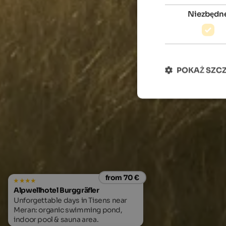
Niezbędn
POKAŻ SZC
from 70 €
Alpwellhotel Burggräfler
Unforgettable days in Tisens near
Meran: organic swimming pond,
indoor pool & sauna area.