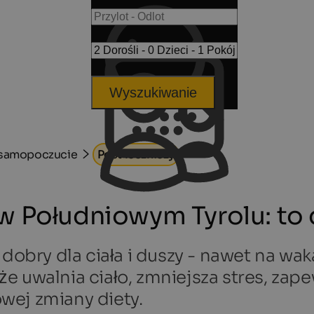
Wyszukiwanie
 samopoczucie
Post leczniczy
w Południowym Tyrolu: to d
dobry dla ciała i duszy - nawet na waka
akże uwalnia ciało, zmniejsza stres, z
wej zmiany diety.