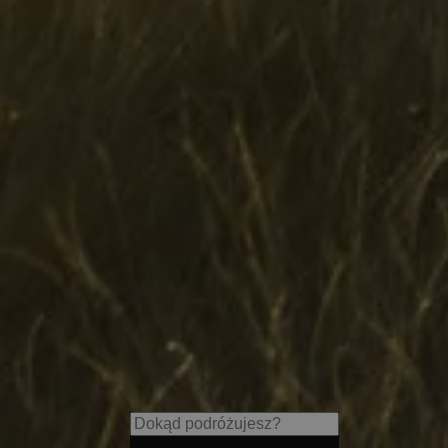
Quellenhof Luxury Resort Pa
Pure luxury in the middle of
mountain world in Passeierta
m² wellness & spa.