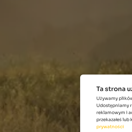
Ta strona 
Używamy plików c
Udostępniamy ró
reklamowym i an
przekazałeś lub 
prywatności