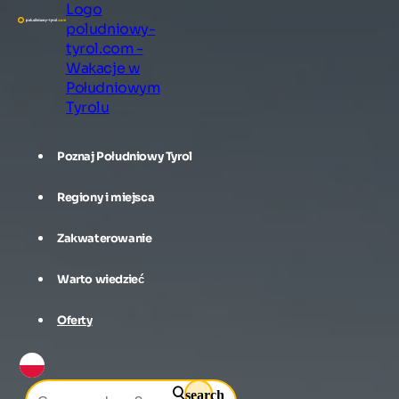
Logo
poludniowy-
tyrol.com -
Wakacje w
Południowym
Tyrolu
Poznaj Południowy Tyrol
Regiony i miejsca
Zakwaterowanie
Warto wiedzieć
Oferty
search