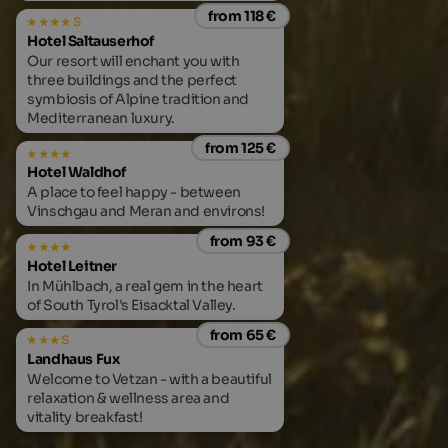
from 118 €
s
Hotel Saltauserhof
Our resort will enchant you with
three buildings and the perfect
symbiosis of Alpine tradition and
Mediterranean luxury.
from 125 €
Hotel Waldhof
A place to feel happy - between
Vinschgau and Meran and environs!
from 93 €
Hotel Leitner
In Mühlbach, a real gem in the heart
of South Tyrol's Eisacktal Valley.
from 65 €
s
Landhaus Fux
Welcome to Vetzan - with a beautiful
relaxation & wellness area and
vitality breakfast!