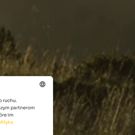
o ruchu.
ENGLISH
aszym partnerom
POLISH
óre im
lityka