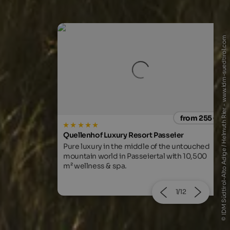
© IDM Südtirol-Alto Adige / Helmuth Rier - www.idm-suedtirol.com
from 255 €
from 205
sseier
WINKLER 5-Star Design Hotel
 the untouched
Breathtaking views and a fabulous spa area
l with 10,500
at the foot of Mt. Kronplatz await you!
2/12