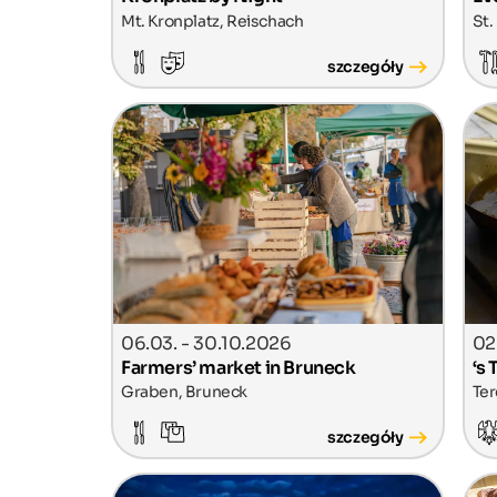
Mt. Kronplatz, Reischach
St.
szczegóły
06.03. - 30.10.2026
02
Farmers’ market in Bruneck
‘s
Graben, Bruneck
Ter
szczegóły