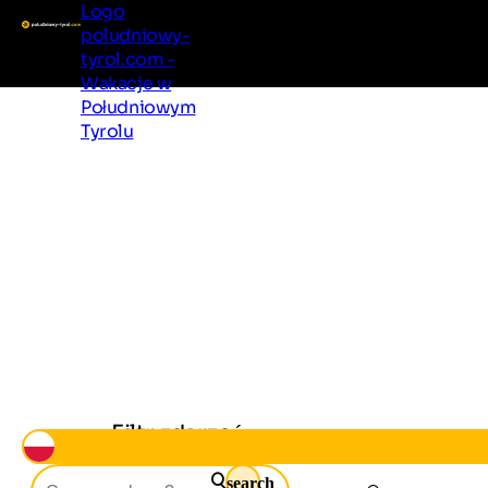
Logo
poludniowy-
tyrol.com -
Wakacje w
Południowym
Tyrolu
Poznaj Południowy Tyrol
Regiony i miejsca
Zakwaterowanie
Warto wiedzieć
Oferty
Filtr zdarzeń
search