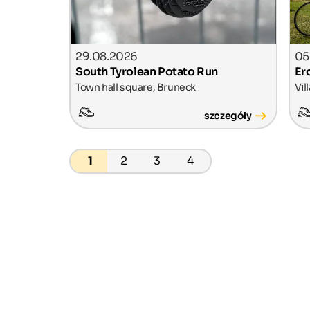
29.08.2026
05
South Tyrolean Potato Run
Er
Town hall square, Bruneck
Vil
szczegóły
1
2
3
4