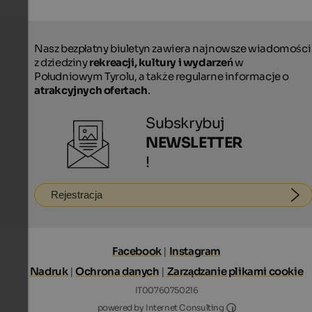
Nasz bezpłatny biuletyn zawiera najnowsze wiadomości
z dziedziny
rekreacji, kultury i wydarzeń
w
Południowym Tyrolu, a także regularne informacje o
atrakcyjnych ofertach
.
Subskrybuj
NEWSLETTER
!
Rejestracja
Facebook
|
Instagram
Nadruk
|
Ochrona danych
|
Zarządzanie plikami cookie
IT00760750216
Internet Consultin
powered by Internet Consulting