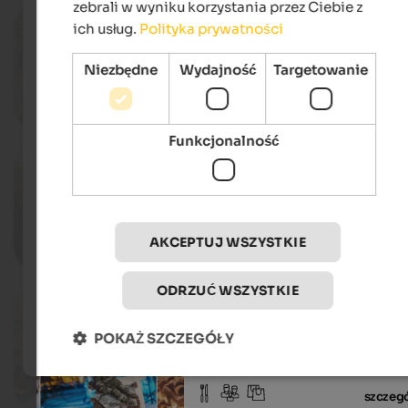
zebrali w wyniku korzystania przez Ciebie z
06.03. - 30.10.2026
ich usług.
Polityka prywatności
Farmers’ market in Bruneck
Graben, Bruneck
Niezbędne
Wydajność
Targetowanie
szczeg
Funkcjonalność
02.08.2025 - 25.10.2026
‘s Terner Schmelzpfandl
Terenten & environs, Terenten
AKCEPTUJ WSZYSTKIE
szczeg
ODRZUĆ WSZYSTKIE
21. - 22.08.2026
Chocolate festival
Village centre, Welsberg-Taisten
POKAŻ SZCZEGÓŁY
szczeg