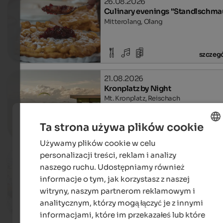
26.08.2026
Culinary evenings "Standlschma
Mitterolang, Olang
szczeg
21.08.2026
Kronplatz by Night
Mt. Kronplatz, Reischach
Ta strona używa plików cookie
szczeg
Używamy plików cookie w celu
ENGLISH
personalizacji treści, reklam i analizy
29.08.2026, 12.09.2026, …
POLISH
Event Market SelberGMOCHT
naszego ruchu. Udostępniamy również
St. Michael, Eppan an der Weinstraße
informacje o tym, jak korzystasz z naszej
witryny, naszym partnerom reklamowym i
analitycznym, którzy mogą łączyć je z innymi
szczeg
informacjami, które im przekazałeś lub które