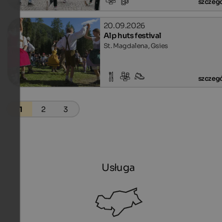
szczeg
20.09.2026
Alp huts festival
St. Magdalena, Gsies
szczeg
1
2
3
Usługa