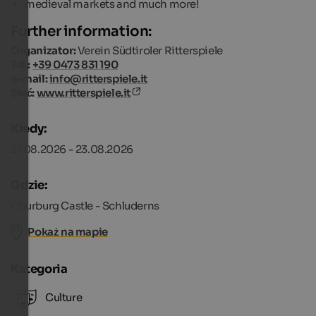
medieval markets and much more!
Further information:
Organizator:
Verein Südtiroler Ritterspiele
Tel.:
+39 0473 831 190
e-mail:
info@ritterspiele.it
Sieć:
www.ritterspiele.it
Kiedy:
21.08.2026 - 23.08.2026
Gdzie:
Churburg Castle - Schluderns
Pokaż na mapie
Kategoria
Culture