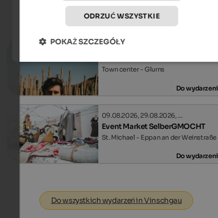
ODRZUĆ WSZYSTKIE
Wydarzenia
in Vinschgau
POKAŻ SZCZEGÓŁY
04.09.2026
Venosta Festival
Town center - Glurns
Do wydarzen
09.08.2026, 29.08.2026, …
Event Market SelberGMOCHT
St. Michael - Eppan an der Weinstraße
Do wydarzen
Do wszystkich wydarzeń in Vinschgau