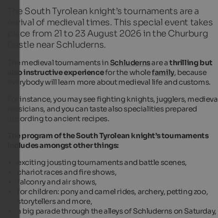
The South Tyrolean knight’s tournaments are a
revival of medieval times. This special event takes
place from 21 to 23 August 2026 in the Churburg
Castle near Schluderns.
The medieval tournaments in
Schluderns
are a
thrilling but
also instructive experience
for the whole
family
, because
everybody will learn more about medieval life and customs.
For instance, you may see fighting knights, jugglers, medieva
musicians, and you can taste also specialities prepared
according to ancient recipes.
The program of the South Tyrolean knight’s tournaments
includes amongst other things:
exciting jousting tournaments and battle scenes,
chariot races and fire shows,
falconry and air shows,
for children: pony and camel rides, archery, petting zoo,
storytellers and more,
a big parade through the alleys of Schluderns on Saturday,