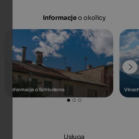
Informacje
o okolicy
Informacje o Schluderns
Vinsc
Usługa