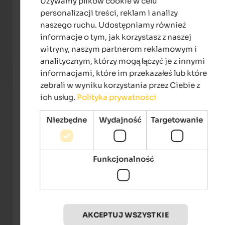
Używamy plików cookie w celu
ENGLISH
Landhaus Fux
Hotel
personalizacji treści, reklam i analizy
POLISH
Welcome to Vetzan in the warm Vinschgau Valley at the
Holid
naszego ruchu. Udostępniamy również
gates of Meran - with a beautiful relaxation & wellness
natur
area and an extensive vitality breakfast!
possi
informacje o tym, jak korzystasz z naszej
witryny, naszym partnerom reklamowym i
To the accommodation
analitycznym, którzy mogą łączyć je z innymi
informacjami, które im przekazałeś lub które
zebrali w wyniku korzystania przez Ciebie z
ich usług.
Polityka prywatności
Niezbędne
Wydajność
Targetowanie
Funkcjonalność
Südtiroler Ritterspiele
AKCEPTUJ WSZYSTKIE