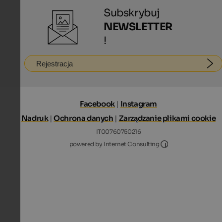
Subskrybuj
NEWSLETTER
!
Rejestracja
Facebook
|
Instagram
Nadruk
|
Ochrona danych
|
Zarządzanie plikami cookie
IT00760750216
Internet Consultin
powered by Internet Consulting