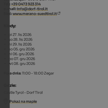
Tel.:
+39 0473 923 314
e-mail:
info@dorf-tirol.it
Sieć:
www.merano-suedtirol.it
Kiedy:
pi 27. lis 2026
so 28. lis 2026
ni 29. lis 2026
so 05. gru 2026
ni 06. gru 2026
po 07. gru 2026
wt 08. gru 2026
Pora dnia:
11:00 - 18:00 Zegar
Gdzie:
Castle Tyrol - Dorf Tirol
Pokaż na mapie