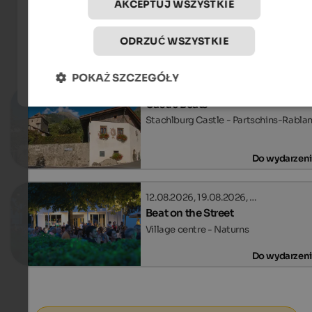
AKCEPTUJ WSZYSTKIE
ODRZUĆ WSZYSTKIE
Wydarzenia
in Meran and environs
POKAŻ SZCZEGÓŁY
Castle Beats
Stachlburg Castle - Partschins-Rabla
Do wydarzen
12.08.2026, 19.08.2026, …
Beat on the Street
Village centre - Naturns
Do wydarzen