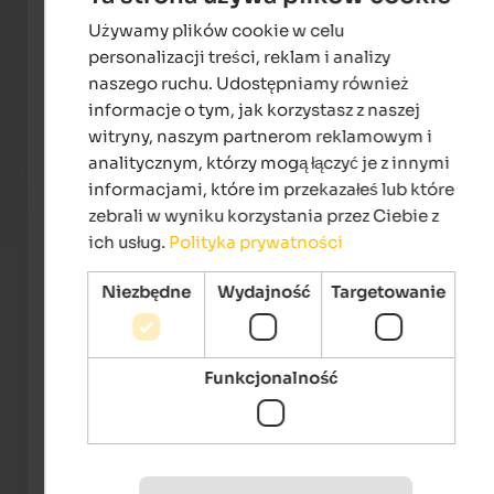
Używamy plików cookie w celu
ENGLISH
personalizacji treści, reklam i analizy
Quellenhof Luxury Resort Passeier
Landh
POLISH
naszego ruchu. Udostępniamy również
The 5-star sport and wellness resort South Tyrol with
Welco
informacje o tym, jak korzystasz z naszej
10.500 m² Spa Areas, 23 Saunas, 7 Tennis Courts, 12
gates 
Pools, 4-hole Golf Course.
area a
witryny, naszym partnerom reklamowym i
analitycznym, którzy mogą łączyć je z innymi
To the hotel
informacjami, które im przekazałeś lub które
zebrali w wyniku korzystania przez Ciebie z
ich usług.
Polityka prywatności
Niezbędne
Wydajność
Targetowanie
Funkcjonalność
Tourismusverein Dorf Tirol/Klaus Peterlin