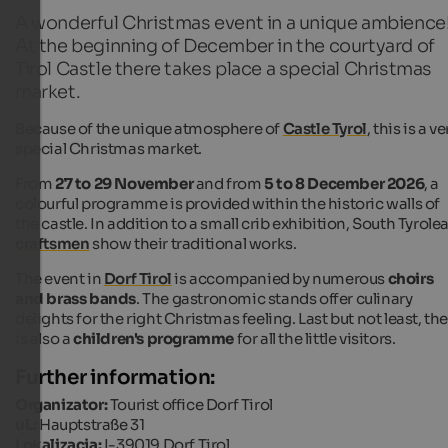
A wonderful Christmas event in a unique ambience
At the beginning of December in the courtyard of
Tirol Castle there takes place a special Christmas
market.
Because of the unique atmosphere of
Castle Tyrol
, this is a ve
special Christmas market.
From
27 to 29 November
and from
5 to 8 December 2026
, a
colourful programme is provided within the historic walls of
the castle. In addition to a small crib exhibition, South Tyrole
craftsmen
show their traditional works.
The event in
Dorf Tirol
is accompanied by numerous
choirs
and brass bands
. The gastronomic stands offer culinary
delights for the right Christmas feeling. Last but not least, th
is also a
children's programme
for all the little visitors.
Further information:
Organizator:
Tourist office Dorf Tirol
ul.:
Hauptstraße 31
Lokalizacja:
I-39019 Dorf Tirol