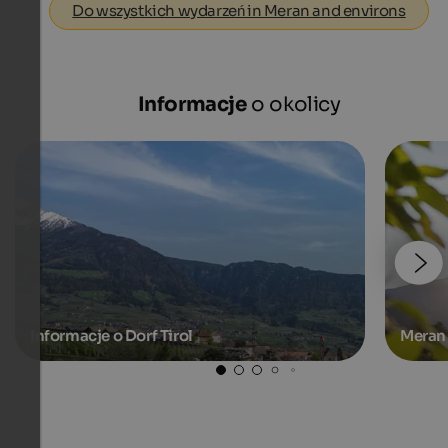
Do wszystkich wydarzeń in Meran and environs
Informacje
o okolicy
Informacje o Dorf Tirol
Meran 