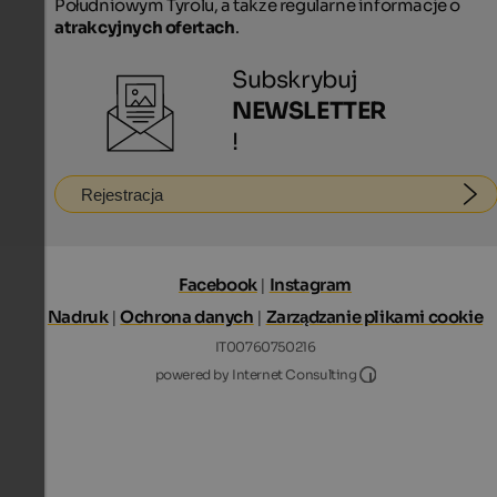
Południowym Tyrolu, a także regularne informacje o
atrakcyjnych ofertach
.
Subskrybuj
NEWSLETTER
!
Rejestracja
Facebook
|
Instagram
Nadruk
|
Ochrona danych
|
Zarządzanie plikami cookie
IT00760750216
Internet Consultin
powered by Internet Consulting