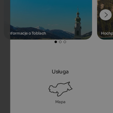
Informacje o Toblach
Hochp
Usługa
Mapa