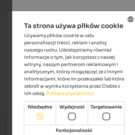
Ta strona używa plików cookie
Używamy plików cookie w celu
ENGLISH
personalizacji treści, reklam i analizy
POLISH
naszego ruchu. Udostępniamy również
informacje o tym, jak korzystasz z naszej
witryny, naszym partnerom reklamowym i
Winter Night Run
analitycznym, którzy mogą łączyć je z innymi
informacjami, które im przekazałeś lub które
zebrali w wyniku korzystania przez Ciebie z
ich usług.
Polityka prywatności
Wydarzenia
in Hochpustertal
Niezbędne
Wydajność
Targetowanie
14.07. - 18.08.2026
Dolomiti Ranger
Funkcjonalność
Toblach & environs - Toblach