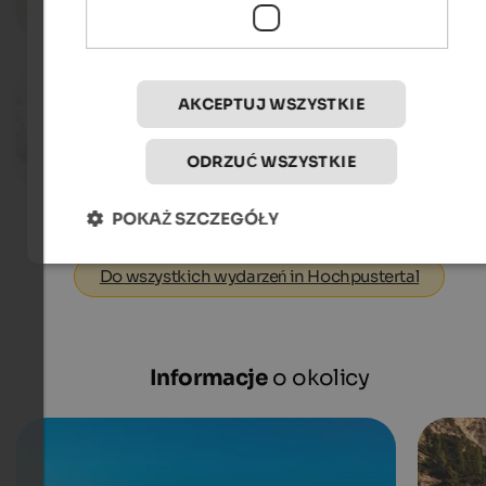
Do wydarzen
09.08.2026, 29.08.2026, …
AKCEPTUJ WSZYSTKIE
Event Market SelberGMOCHT
St. Michael - Eppan an der Weinstraße
ODRZUĆ WSZYSTKIE
Do wydarzen
POKAŻ SZCZEGÓŁY
Do wszystkich wydarzeń in Hochpustertal
Informacje
o okolicy