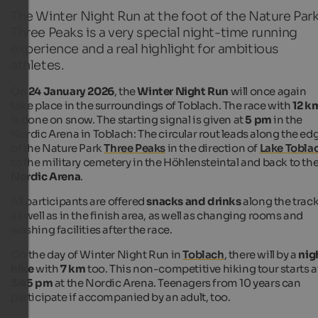
The Winter Night Run at the foot of the Nature Par
Three Peaks is a very special night-time running
experience and a real highlight for ambitious
athletes.
On
24 January 2026
, the
Winter Night Run
will once again
take place in the surroundings of Toblach. The race with
12 k
is done on snow. The starting signal is given at
5 pm
in the
Nordic Arena in Toblach: The circular rout leads along the ed
of the Nature Park
Three Peaks
in the direction of
Lake Tobla
to the military cemetery in the Höhlensteintal and back to th
Nordic Arena
.
All participants are offered
snacks and drinks
along the trac
as well as in the finish area, as well as changing rooms and
washing facilities after the race.
On the day of Winter Night Run in
Toblach
, there will by a
nig
hike
with
7 km
too. This non-competitive hiking tour starts a
3:45 pm
at the Nordic Arena. Teenagers from 10 years can
participate if accompanied by an adult, too.