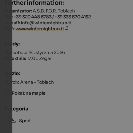
Further information:
Organizator:
A.S.D. F.O.R. Toblach
Tel.:
+39 320 448 6783 / +39 333 870 4132
e-mail:
info@winternightrun.it
Sieć:
www.winternightrun.it
Kiedy:
Na:
sobota 24. stycznia 2026
Pora dnia:
17:00 Zegar
Gdzie:
Nordic Arena - Toblach
Pokaż na mapie
Kategoria
Sport