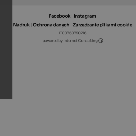
Facebook
|
Instagram
Nadruk
|
Ochrona danych
|
Zarządzanie plikami cookie
IT00760750216
Internet Consultin
powered by Internet Consulting